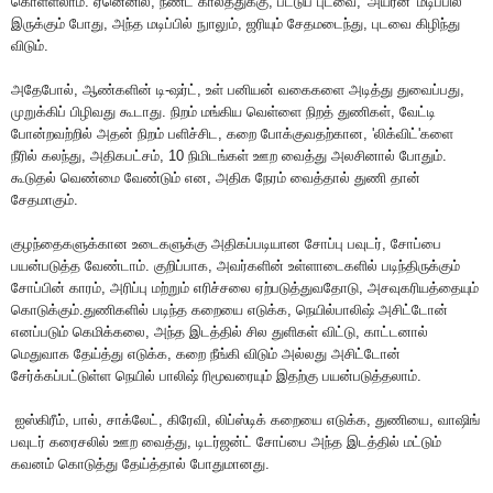
கொள்ளலாம்
.
ஏனெனில்
,
நீண்ட
காலத்துக்கு
,
பட்டுப்
புடவை
, '
அயர்ன்
'
மடிப்பில்
இருக்கும்
போது
,
அந்த
மடிப்பில்
நுாலும்
,
ஜரியும்
சேதமடைந்து
,
புடவை
கிழிந்து
விடும்
.
அதேபோல்
,
ஆண்களின்
டி
-
ஷர்ட்
,
உள்
பனியன்
வகைகளை
அடித்து
துவைப்பது
,
முறுக்கிப்
பிழிவது
கூடாது
.
நிறம்
மங்கிய
வெள்ளை
நிறத்
துணிகள்
,
வேட்டி
போன்றவற்றில்
அதன்
நிறம்
பளிச்சிட
,
கறை
போக்குவதற்கான
, '
லிக்விட்
'
களை
நீரில்
கலந்து
,
அதிகபட்சம்
, 10
நிமிடங்கள்
ஊற
வைத்து
அலசினால்
போதும்
.
கூடுதல்
வெண்மை
வேண்டும்
என
,
அதிக
நேரம்
வைத்தால்
துணி
தான்
சேதமாகும்
.
குழந்தைகளுக்கான
உடைகளுக்கு
அதிகப்படியான
சோப்பு
பவுடர்
,
சோப்பை
பயன்படுத்த
வேண்டாம்
.
குறிப்பாக
,
அவர்களின்
உள்ளாடைகளில்
படிந்திருக்கும்
சோப்பின்
காரம்
,
அரிப்பு
மற்றும்
எரிச்சலை
ஏற்படுத்துவதோடு
,
அசவுகரியத்தையும்
கொடுக்கும்
.
துணிகளில்
படிந்த
கறையை
எடுக்க
,
நெயில்பாலிஷ்
அசிட்டோன்
எனப்படும்
கெமிக்கலை
,
அந்த
இடத்தில்
சில
துளிகள்
விட்டு
,
காட்டனால்
மெதுவாக
தேய்த்து
எடுக்க
,
கறை
நீங்கி
விடும்
அல்லது
அசிட்டோன்
சேர்க்கப்பட்டுள்ள
நெயில்
பாலிஷ்
ரிமூவரையும்
இதற்கு
பயன்படுத்தலாம்
.
ஐஸ்கிரீம்
,
பால்
,
சாக்லேட்
,
கிரேவி
,
லிப்ஸ்டிக்
கறையை
எடுக்க
,
துணியை
,
வாஷிங்
பவுடர்
கரைசலில்
ஊற
வைத்து
,
டிடர்ஜன்ட்
சோப்பை
அந்த
இடத்தில்
மட்டும்
கவனம்
கொடுத்து
தேய்த்தால்
போதுமானது
.