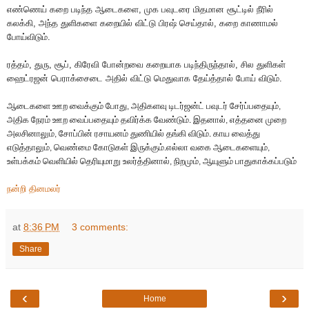
எண்ணெய்
கறை
படிந்த
ஆடைகளை
,
முக
பவுடரை
மிதமான
சூட்டில்
நீரில்
கலக்கி
,
அந்த
துளிகளை
கறையில்
விட்டு
பிரஷ்
செய்தால்
,
கறை
காணாமல்
போய்விடும்
.
ரத்தம்
,
துரு
,
சூப்
,
கிரேவி
போன்றவை
கறையாக
படிந்திருந்தால்
,
சில
துளிகள்
ஹைட்ரஜன்
பெராக்சைடை
அதில்
விட்டு
மெதுவாக
தேய்த்தால்
போய்
விடும்
.
ஆடைகளை
ஊற
வைக்கும்
போது
அதிகளவு
டிடர்ஜன்ட்
பவுடர்
சேர்ப்பதையும்
,
,
அதிக
நேரம்
ஊற
வைப்பதையும்
தவிர்க்க
வேண்டும்
இதனால்
எத்தனை
முறை
.
,
அலசினாலும்
சோப்பின்
ரசாயனம்
துணியில்
தங்கி
விடும்
காய
வைத்து
,
.
எடுத்தாலும்
வெண்மை
கோடுகள்
இருக்கும்
எல்லா
வகை
ஆடைகளையும்
,
.
,
உள்பக்கம்
வெளியில்
தெரியுமாறு
உலர்த்தினால்
நிறமும்
ஆயுளும்
பாதுகாக்கப்படும்
,
,
நன்றி தினமலர்
at
8:36 PM
3 comments:
Share
‹
›
Home