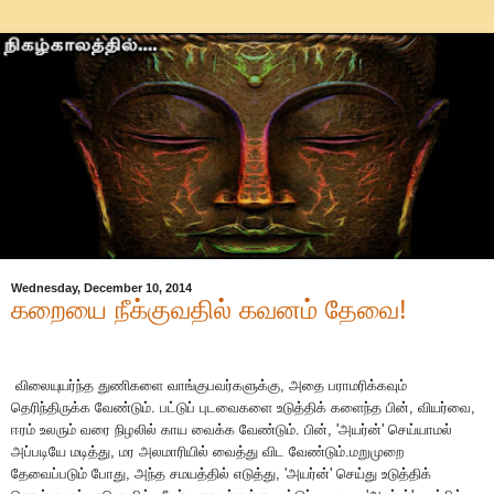
Wednesday, December 10, 2014
கறையை நீக்குவதில் கவனம் தேவை!
விலையுயர்ந்த
துணிகளை
வாங்குபவர்களுக்கு
,
அதை
பராமரிக்கவும்
தெரிந்திருக்க
வேண்டும்
.
பட்டுப்
புடவைகளை
உடுத்திக்
களைந்த
பின்
,
வியர்வை
,
ஈரம்
உலரும்
வரை
நிழலில்
காய
வைக்க
வேண்டும்
.
பின்
, '
அயர்ன்
'
செய்யாமல்
அப்படியே
மடித்து
,
மர
அலமாரியில்
வைத்து
விட
வேண்டும்
.
மறுமுறை
தேவைப்படும்
போது
,
அந்த
சமயத்தில்
எடுத்து
, '
அயர்ன்
'
செய்து
உடுத்திக்