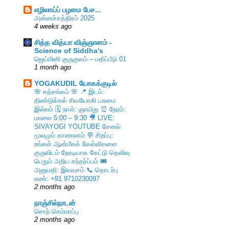
எழிலாய்ப் பழமை பேச...
அன்னச்சத்திரம் 2025
4 weeks ago
சித்த வித்யா விஞ்ஞானம் -
Science of Siddha's
ஜெய்மினி குருகுலம் – மதிப்பீடு 01
1 month ago
YOGAKUDIL யோகக்குடில்
🌸 சத்சங்கம் 🌸 📍 இடம்:
திண்டுக்கல் சிவயோகி பசுமை
இல்லம் 🗓️ நாள்: ஞாயிறு ⏰ நேரம்:
மாலை 5:00 – 9:30 🎥 LIVE:
SIVAYOGI YOUTUBE சேனல்
மூலமும் காணலாம் 💬 சிறப்பு:
உங்கள் ஆன்மீகக் கேள்விகளை
குருவிடம் நேரடியாக கேட்டு தெளிவு
பெறும் அறிய சந்தர்ப்பம் 🎟️
அனுமதி: இலவசம் 📞 தொடர்பு
எண்: +91 9710230097
2 months ago
நாஞ்சில்நாடன்
சொற் செம்மாப்பு
2 months ago