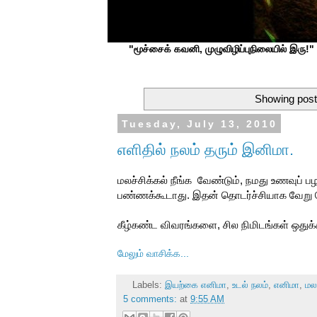
"மூச்சைக் கவனி, முழுவிழிப்புநிலையில் இரு!" ப
Showing post
Tuesday, July 13, 2010
எளிதில் நலம் தரும் இனிமா.
மலச்சிக்கல் நீங்க வேண்டும், நமது உணவுப் ப
பண்ணக்கூடாது. இதன் தொடர்ச்சியாக வேறு ந
கீழ்கண்ட விவரங்களை, சில நிமிடங்கள் ஒதுக்கி
மேலும் வாசிக்க...
Labels:
இயற்கை எனிமா
,
உடல் நலம்
,
எனிமா
,
மலச
5 comments:
at
9:55 AM