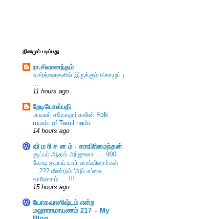
தினமும் படிப்பது
ரா.சிவானந்தம்
வார்த்தைகளில் இருக்கும் கொழுப்பு
...
11 hours ago
றேடியோஸ்பதி
பாவலர் சகோதரர்களின் Folk
music of Tamil nadu
14 hours ago
வி ம ரி ச ன ம் - காவிரிமைந்தன்
சூப்பர் ஆதவ் அர்ஜுனா …. 900
கோடி ரூபாய் யார் வாங்கினார்கள்
…??? மீண்டும் ‘அப்பா’வை
காணோம் … !!!
15 hours ago
யோகவாஸிஷ்டம் என்ற
மஹாராமாயணம் 217 – My
Blog