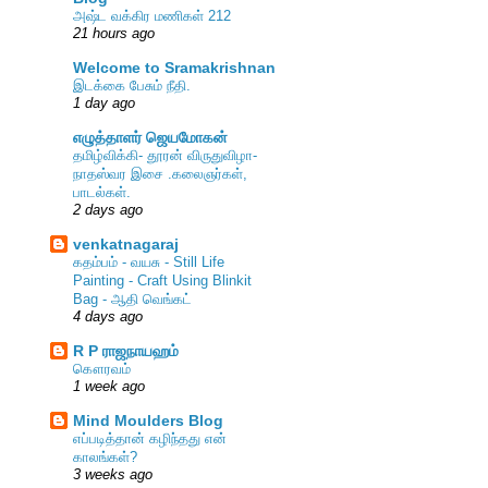
அஷ்ட வக்கிர மணிகள் 212
21 hours ago
Welcome to Sramakrishnan
இடக்கை பேசும் நீதி.
1 day ago
எழுத்தாளர் ஜெயமோகன்
தமிழ்விக்கி- தூரன் விருதுவிழா-
நாதஸ்வர இசை .கலைஞர்கள்,
பாடல்கள்.
2 days ago
venkatnagaraj
கதம்பம் - வயசு - Still Life
Painting - Craft Using Blinkit
Bag - ஆதி வெங்கட்
4 days ago
R P ராஜநாயஹம்
கௌரவம்
1 week ago
Mind Moulders Blog
எப்படித்தான் கழிந்தது என்
காலங்கள்?
3 weeks ago