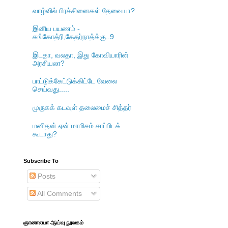
வாழ்வில் பிரச்சினைகள் தேவையா?
இனிய பயணம் -
கங்கோத்ரி,கேதர்நாத்க்கு..9
இடதா, வலதா, இது கோவியாரின்
அரசியலா?
பாட்டுக்கேட்டுக்கிட்டே வேலை
செய்வது.....
முருகக் கடவுள் தலைமைச் சித்தர்
மனிதன் ஏன் மாமிசம் சாப்பிடக்
கூடாது?
Subscribe To
Posts
All Comments
ஞானாலயா ஆய்வு நூலகம்