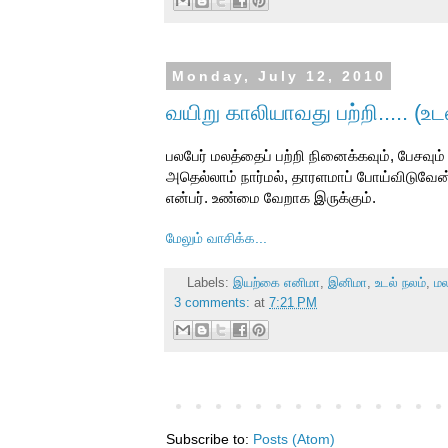
Monday, July 12, 2010
வயிறு காலியாவது பற்றி..... (உட
பலபேர் மலத்தைப் பற்றி நினைக்கவும், பேசவும் 
அதெல்லாம் நார்மல், தாரளமாப் போய்விடுவேன
என்பர். உண்மை வேறாக இருக்கும்.
மேலும் வாசிக்க...
Labels:
இயற்கை எனிமா
,
இனிமா
,
உடல் நலம்
,
மல
3 comments:
at
7:21 PM
Subscribe to:
Posts (Atom)