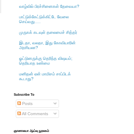
வாழ்வில் பிரச்சினைகள் தேவையா?
பாட்டுக்கேட்டுக்கிட்டே வேலை
செய்வது.....
முருகக் கடவுள் தலைமைச் சித்தர்
இடதா, வலதா, இது கோவியாரின்
அரசியலா?
ஓட்டுனருக்கு தெரிந்த விஷயம்;
தெரியாத உண்மை
மனிதன் ஏன் மாமிசம் சாப்பிடக்
கூடாது?
Subscribe To
Posts
All Comments
ஞானாலயா ஆய்வு நூலகம்