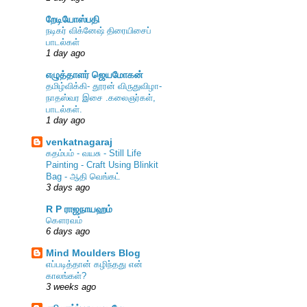
றேடியோஸ்பதி
நடிகர் விக்னேஷ் திரையிசைப்
பாடல்கள்
1 day ago
எழுத்தாளர் ஜெயமோகன்
தமிழ்விக்கி- தூரன் விருதுவிழா-
நாதஸ்வர இசை .கலைஞர்கள்,
பாடல்கள்.
1 day ago
venkatnagaraj
கதம்பம் - வயசு - Still Life
Painting - Craft Using Blinkit
Bag - ஆதி வெங்கட்
3 days ago
R P ராஜநாயஹம்
கௌரவம்
6 days ago
Mind Moulders Blog
எப்படித்தான் கழிந்தது என்
காலங்கள்?
3 weeks ago