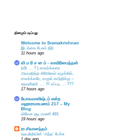
தினமும் படிப்பது
Welcome to Sramakrishnan
இடக்கை பேசும் நீதி.
11 hours ago
வி ம ரி ச ன ம் - காவிரிமைந்தன்
(வீர் … ? ) சாவர்க்கரை
அவமதித்த கிரிமினல் வழக்கில்,
சாவர்க்கரே, ராகுல் காந்திக்கு –
உதவுகிறார் …. !!! எப்படி … ???
17 hours ago
யோகவாஸிஷ்டம் என்ற
மஹாராமாயணம் 217 – My
Blog
விவேக சூடாமணி 491
19 hours ago
ரா.சிவானந்தம்
உதயநிதியின் ‘அந்த’ பேச்சு
1 day ago