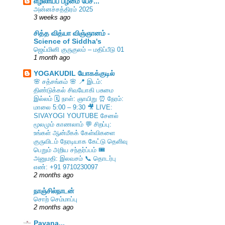
எழிலாய்ப் பழமை பேச...
அன்னச்சத்திரம் 2025
3 weeks ago
சித்த வித்யா விஞ்ஞானம் -
Science of Siddha's
ஜெய்மினி குருகுலம் – மதிப்பீடு 01
1 month ago
YOGAKUDIL யோகக்குடில்
🌸 சத்சங்கம் 🌸 📍 இடம்:
திண்டுக்கல் சிவயோகி பசுமை
இல்லம் 🗓️ நாள்: ஞாயிறு ⏰ நேரம்:
மாலை 5:00 – 9:30 🎥 LIVE:
SIVAYOGI YOUTUBE சேனல்
மூலமும் காணலாம் 💬 சிறப்பு:
உங்கள் ஆன்மீகக் கேள்விகளை
குருவிடம் நேரடியாக கேட்டு தெளிவு
பெறும் அறிய சந்தர்ப்பம் 🎟️
அனுமதி: இலவசம் 📞 தொடர்பு
எண்: +91 9710230097
2 months ago
நாஞ்சில்நாடன்
சொற் செம்மாப்பு
2 months ago
Payana...