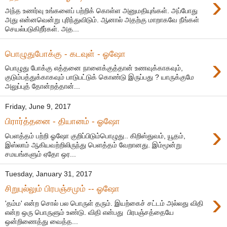
›
அந்த உணர்வு உங்களைப் பற்றிக் கொள்ள அனுமதியுங்கள். அப்போது
அது என்னவென்று புரிந்துவிடும். ஆனால் அதற்கு மாறாகவே நீங்கள்
செயல்படுகிறீர்கள். அத...
பொழுதுபோக்கு - கடவுள் - ஓஷோ
›
பொழுது போக்கு எத்தனை நாளைக்குத்தான் உணவுக்காகவும்,
குடும்பத்துக்காகவும் பாடுபட்டுக் கொண்டு இருப்பது ? யாருக்குமே
அலுப்புத் தோன்றத்தான்...
Friday, June 9, 2017
பிரார்த்தனை - தியானம் - ஓஷோ
›
பெளத்தம் பற்றி ஓஷோ குறிப்பிடும்பொழுது.. கிறிஸ்துவம், யூதம்,
இஸ்லாம் ஆகியவற்றிலிருந்து பெளத்தம் வேறானது. இம்மூன்று
சமயங்களும் ஏதோ ஒர...
Tuesday, January 31, 2017
சிறுபுல்லும் பிரபஞ்சமும் -- ஓஷோ
›
'தம்ம' என்ற சொல் பல பொருள் தரும். இயற்கைச் சட்டம் அல்லது விதி
என்ற ஒரு பொருளும் உண்டு. விதி என்பது பிரபஞ்சத்தையே
ஒன்றிணைத்து வைத்த...