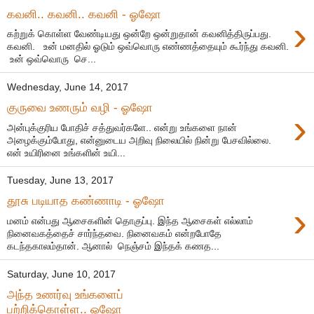
கவனி.. கவனி.. கவனி - ஓஷோ
›
கற்றுக் கொள்ள வேண்டியது ஒன்றே ஒன்றுதான் கவனித்திருப்பது.
கவனி. உன் மனதில் ஓடும் ஒவ்வொரு எண்ணத்தையும் கூர்ந்து கவனி.
உன் ஒவ்வொரு செ...
Wednesday, June 14, 2017
குருவை உணரும் வழி - ஓஷோ
›
அன்புக்குரிய போதிச் சத்துவர்களே.. என்று உங்களை நான்
அழைக்கும்போது, என்னுடைய அறிவு நிலையில் நின்று பேசவில்லை.
என் உயிரினை உங்களின் உயி...
Tuesday, June 13, 2017
தூசு படியாத கண்ணாடி - ஓஷோ
›
மனம் என்பது ஆசைகளின் தொகுப்பு. இந்த ஆசைகள் எல்லாம்
நினைவகத்தைச் சார்ந்தவை. நினைவகம் என்றபோதே
கடந்தகாலம்தான். ஆனால் நெஞ்சம் இந்தக் கணத...
Saturday, June 10, 2017
அந்த உணர்வு உங்களைப்
பற்றிக்கொள்ள.. ஓஷோ