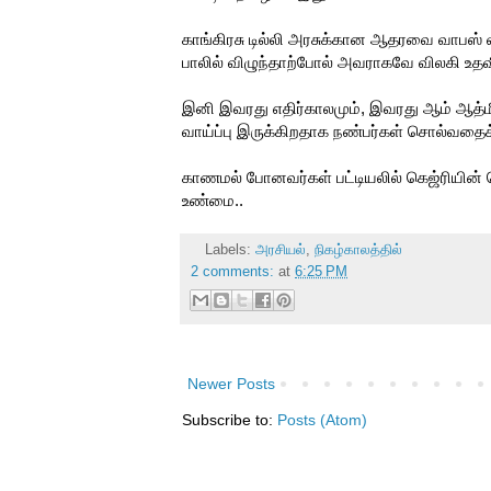
காங்கிரசு டில்லி அரசுக்கான ஆதரவை வாபஸ் வ
பாலில் விழுந்தாற்போல் அவராகவே விலகி உதவி
இனி இவரது எதிர்காலமும், இவரது ஆம் ஆத்மி
வாய்ப்பு இருக்கிறதாக நண்பர்கள் சொல்வதைக் க
காணமல் போனவர்கள் பட்டியலில் கெஜ்ரியின் ப
உண்மை..
Labels:
அரசியல்
,
நிகழ்காலத்தில்
2 comments:
at
6:25 PM
Newer Posts
Subscribe to:
Posts (Atom)