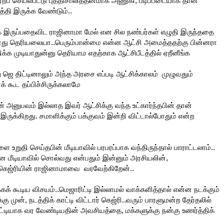
 ஏற்ப செயல்பட்டு புத்திசாலித்தனமாக அணுகி, படிப்படையாக தான்
த்தி இருக்க வேண்டும்..
க இருப்பதைவிட ராஜினாமா மேல் என சில நண்பர்கள் எழுதி இருந்ததை
்போது தெரியலையா..பெரும்பான்மை என்ன ஆட்சி அமைத்ததற்கு பின்னரா
க்க முடியாதுன்னு தெரியாம எதற்காக ஆட்சிபீடத்தில் ஏறீனீங்க
னு ஜெ திட்டினாலும் அந்த அரசை எப்படி ஆட்சிக்காலம் முழுவதும்
க் கூட தப்பிச்சிருக்கலாமே
் அனுபவம் இல்லாத இவர் ஆட்சிக்கு வந்த உட்கார்ந்தபின் தான்
ு இருக்கிறது. சமாளிக்கும் பக்குவம் இன்றி விட்டால்போதும் என்ற
 உறுதி செய்தபின் மீடியாவில் பரபரப்பாக வந்திருந்தால் பாராட்டலாம்..
 மீடியாவில் சொல்வது என்பதும் இன்னும் அரசியலின்,
த கெஜ்ரியின் ராஜினாமாவை வரவேற்கிறேன்..
க்கக் கூடிய விசயம்..மெஜாரிட்டி இல்லாமல் வாக்களித்தால் என்ன நடக்கும்
ு முன், நடத்திக் காட்டி விட்டார் கெஜ்ரி..வரும் பாரளுமன்ற தேர்தலில்
ிட்டியாக வர வேண்டியதின் அவசியத்தை, மக்களுக்கு நன்கு உணர்த்திக்