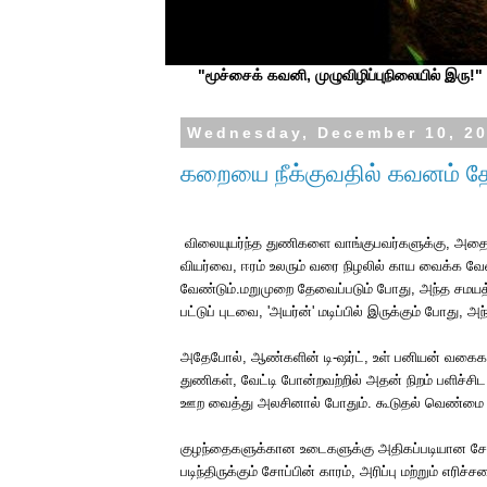
"மூச்சைக் கவனி, முழுவிழிப்புநிலையில் இரு!" ப
Wednesday, December 10, 2
கறையை நீக்குவதில் கவனம் 
விலையுயர்ந்த
துணிகளை
வாங்குபவர்களுக்கு
,
அத
வியர்வை
,
ஈரம்
உலரும்
வரை
நிழலில்
காய
வைக்க
வே
வேண்டும்
.
மறுமுறை
தேவைப்படும்
போது
,
அந்த
சமயத்
பட்டுப்
புடவை
, '
அயர்ன்
'
மடிப்பில்
இருக்கும்
போது
,
அந
அதேபோல்
,
ஆண்களின்
டி
-
ஷர்ட்
,
உள்
பனியன்
வகை
துணிகள்
,
வேட்டி
போன்றவற்றில்
அதன்
நிறம்
பளிச்சிட
ஊற
வைத்து
அலசினால்
போதும்
.
கூடுதல்
வெண்மை
குழந்தைகளுக்கான
உடைகளுக்கு
அதிகப்படியான
சோ
படிந்திருக்கும்
சோப்பின்
காரம்
,
அரிப்பு
மற்றும்
எரிச்ச