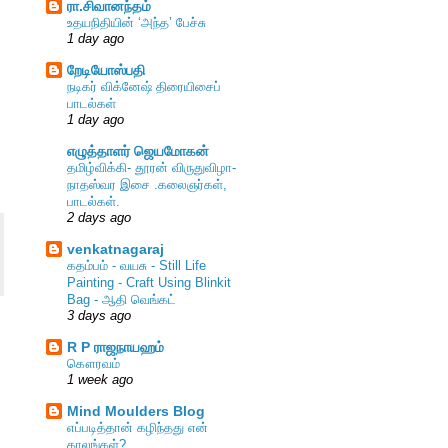
ரா.சிவானந்தம்
உதயநிதியின் ‘அந்த’ பேச்சு
1 day ago
றேடியோஸ்பதி
நடிகர் விக்னேஷ் திரையிசைப்
பாடல்கள்
1 day ago
எழுத்தாளர் ஜெயமோகன்
தமிழ்விக்கி- தூரன் விருதுவிழா-
நாதஸ்வர இசை .கலைஞர்கள்,
பாடல்கள்.
2 days ago
venkatnagaraj
கதம்பம் - வயசு - Still Life
Painting - Craft Using Blinkit
Bag - ஆதி வெங்கட்
3 days ago
R P ராஜநாயஹம்
கௌரவம்
1 week ago
Mind Moulders Blog
எப்படித்தான் கழிந்தது என்
காலங்கள்?