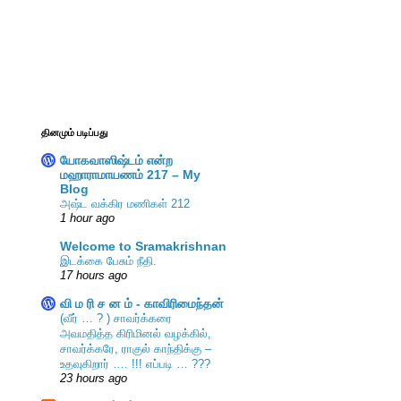
தினமும் படிப்பது
யோகவாஸிஷ்டம் என்ற
மஹாராமாயணம் 217 – My
Blog
அஷ்ட வக்கிர மணிகள் 212
1 hour ago
Welcome to Sramakrishnan
இடக்கை பேசும் நீதி.
17 hours ago
வி ம ரி ச ன ம் - காவிரிமைந்தன்
(வீர் … ? ) சாவர்க்கரை
அவமதித்த கிரிமினல் வழக்கில்,
சாவர்க்கரே, ராகுல் காந்திக்கு –
உதவுகிறார் …. !!! எப்படி … ???
23 hours ago