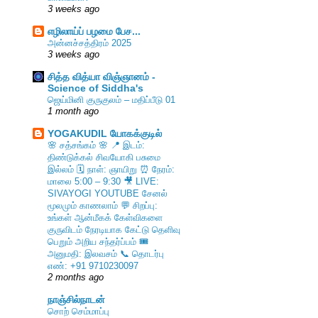
3 weeks ago
எழிலாய்ப் பழமை பேச...
அன்னச்சத்திரம் 2025
3 weeks ago
சித்த வித்யா விஞ்ஞானம் -
Science of Siddha's
ஜெய்மினி குருகுலம் – மதிப்பீடு 01
1 month ago
YOGAKUDIL யோகக்குடில்
🌸 சத்சங்கம் 🌸 📍 இடம்:
திண்டுக்கல் சிவயோகி பசுமை
இல்லம் 🗓️ நாள்: ஞாயிறு ⏰ நேரம்:
மாலை 5:00 – 9:30 🎥 LIVE:
SIVAYOGI YOUTUBE சேனல்
மூலமும் காணலாம் 💬 சிறப்பு:
உங்கள் ஆன்மீகக் கேள்விகளை
குருவிடம் நேரடியாக கேட்டு தெளிவு
பெறும் அறிய சந்தர்ப்பம் 🎟️
அனுமதி: இலவசம் 📞 தொடர்பு
எண்: +91 9710230097
2 months ago
நாஞ்சில்நாடன்
சொற் செம்மாப்பு