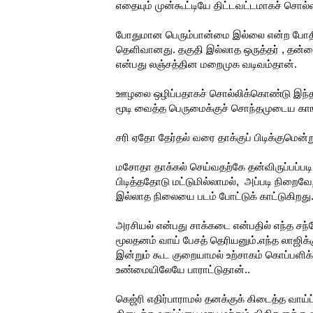
எதையும் முன்கூட்டியே திட்டவட்டமாகச் சொல
போதுமான பெரும்பான்மை இல்லை என்ற போதில
தெளிவானது. தகுதி இல்லாத ஒருத்தர் , தன
என்பது லஞ்சத்தின மறைமுக வடிவம்தான்.
ஊழலை ஒழிப்பதாகச் சொல்லிக்கொண்டு இந்த 
மூடி வைத்த பெருமைக்குச் சொந்தமுடைய காங
சரி ஏதோ தேர்தல் வரை தாக்குப் பிடிக்குமெ
மசோதா தாக்கல் செய்வதற்கே தன்விருப்பப்ப
பிடித்ததோடு மட்டுமில்லாமல், அப்படி நிறைவ
இல்லாத நிலையை படம் போட்டுக் காட்டுகிறது
அரசியல் என்பது சாக்கடை என்பதில் எந்த ச
மூலதனம் வாய் பேசத் தெரியனும்.எந்த லாஜிக்க
இன்றும் கூட குறையாமல் உற்சாகம் கொப்பளிக
உண்மையிலேயே பாராட்டுதான்..
கெஜ்ரி எதிர்பாராமல் தனக்குக் கிடைத்த வாய்