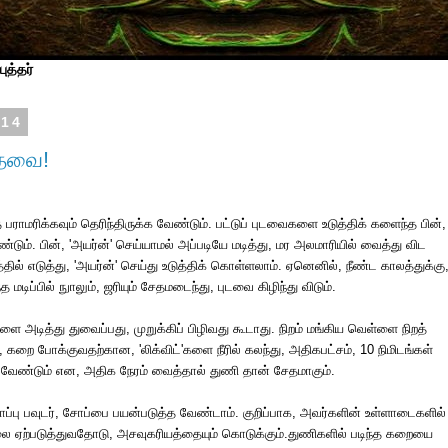
ுத்தர்
014
தேவை!
ை
பராமரிக்கவும்
தெரிந்திருக்க
வேண்டும்
.
பட்டுப்
புடவைகளை
உடுத்திக்
களைந்த
பின்
,
ண்டும்
.
பின்
, '
அயர்ன்
'
செய்யாமல்
அப்படியே
மடித்து
,
மர
அலமாரியில்
வைத்து
விட
தில்
எடுத்து
, '
அயர்ன்
'
செய்து
உடுத்திக்
கொள்ளலாம்
.
ஏனெனில்
,
நீண்ட
காலத்துக்கு
்த
மடிப்பில்
நுாலும்
,
ஜரியும்
சேதமடைந்து
,
புடவை
கிழிந்து
விடும்
.
களை
அடித்து
துவைப்பது
,
முறுக்கிப்
பிழிவது
கூடாது
.
நிறம்
மங்கிய
வெள்ளை
நிறத்
,
கறை
போக்குவதற்கான
, '
லிக்விட்
'
களை
நீரில்
கலந்து
,
அதிகபட்சம்
, 10
நிமிடங்கள்
வேண்டும்
என
,
அதிக
நேரம்
வைத்தால்
துணி
தான்
சேதமாகும்
.
ப்பு
பவுடர்
,
சோப்பை
பயன்படுத்த
வேண்டாம்
.
குறிப்பாக
,
அவர்களின்
உள்ளாடைகளில்
லை
ஏற்படுத்துவதோடு
,
அசவுகரியத்தையும்
கொடுக்கும்
.
துணிகளில்
படிந்த
கறையை