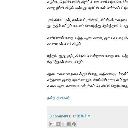
எடுக்க
,
நெயில்பாலிஷ்
அசிட்டோன்
எனப்படும்
கெமிக
கறை
நீங்கி
விடும்
அல்லது
அசிட்டோன்
சேர்க்கப்பட்ட
ஐஸ்கிரீம்
,
பால்
,
சாக்லேட்
,
கிரேவி
,
லிப்ஸ்டிக்
கறைய
இடத்தில்
மட்டும்
கவனம்
கொடுத்து
தேய்த்தால்
போத
எண்ணெய்
கறை
படிந்த
ஆடைகளை
,
முக
பவுடரை
ம
காணாமல்
போய்விடும்
.
ரத்தம்
,
துரு
,
சூப்
,
கிரேவி
போன்றவை
கறையாக
படிந்
தேய்த்தால்
போய்
விடும்
.
ஆடைகளை
ஊற
வைக்கும்
போது
அதிகளவு
டிடர்ஜன்ட
,
எத்தனை
முறை
அலசினாலும்
சோப்பின்
ரசாயனம்
து
,
வகை
ஆடைகளையும்
உள்பக்கம்
வெளியில்
தெரியுமாற
,
நன்றி தினமலர்
3 comments:
at
8:36 PM