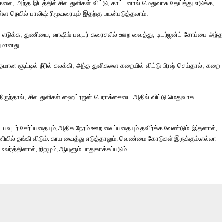
்கலை
,
அந்த
இடத்தில்
சில
துளிகள்
விட்டு
,
காட்டனால்
மெதுவாக
தேய்த்து
எடுக்க
,
ுள்ள
நெயில்
பாலிஷ்
ரிமூவரையும்
இதற்கு
பயன்படுத்தலாம்
.
ை
எடுக்க
,
துணியை
,
வாஷிங்
பவுடர்
கரைசலில்
ஊற
வைத்து
,
டிடர்ஜன்ட்
சோப்பை
அந்
ுமானது
.
ிதமான
சூட்டில்
நீரில்
கலக்கி
,
அந்த
துளிகளை
கறையில்
விட்டு
பிரஷ்
செய்தால்
,
கறை
திருந்தால்
,
சில
துளிகள்
ஹைட்ரஜன்
பெராக்சைடை
அதில்
விட்டு
மெதுவாக
்
பவுடர்
சேர்ப்பதையும்
அதிக
நேரம்
ஊற
வைப்பதையும்
தவிர்க்க
வேண்டும்
இதனால்
,
.
,
ணியில்
தங்கி
விடும்
காய
வைத்து
எடுத்தாலும்
வெண்மை
கோடுகள்
இருக்கும்
எல்லா
.
,
.
ு
உலர்த்தினால்
நிறமும்
ஆயுளும்
பாதுகாக்கப்படும்
,
,