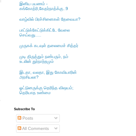
இனிய பயணம் -
கங்கோத்ரி,கேதர்நாத்க்கு..9
வாழ்வில் பிரச்சினைகள் தேவையா?
பாட்டுக்கேட்டுக்கிட்டே வேலை
செய்வது.....
முருகக் கடவுள் தலைமைச் சித்தர்
முடி திருத்தும் நண்பரும், நம்
உடலின் துர்நாற்றமும்
இடதா, வலதா, இது கோவியாரின்
அரசியலா?
ஓட்டுனருக்கு தெரிந்த விஷயம்;
தெரியாத உண்மை
்
Subscribe To
Posts
.
All Comments