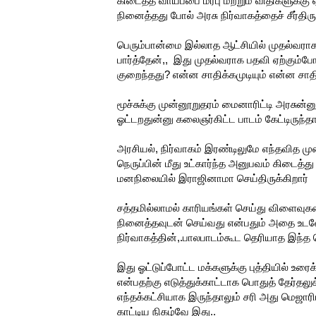
கிடைத்த வாய்ப்பை மரபு மற்றும் விதிகளுக்கு
நினைத்தது போல் அரசு நிர்வாகத்தைச் சீர்திரு
பெரும்பான்மை இல்லாத ஆட்சியில் முதல்வரா
பார்த்தேன்,, இது முதல்வராக பதவி ஏற்கும
குறைந்தது? என்ன சாதிக்கமுடியும் என்ன சாதி
மூச்சுக்கு முன்னூறுதரம் மைனாரிட்டி அரசுன்
ஓட்டறதுன்னு கலைஞர்கிட்ட பாடம் கேட்டிருந்தா
அரசியல், நிர்வாகம் இரண்டிலுமே எந்தவித முன
நெருப்பின் மீது உட்கார்ந்த அனுபவம் கிடைத்த
மனநிலையில் இராஜினாமா செய்திருக்கிறார்
சத்தமில்லாமல் காரியங்கள் செய்து விளைவுகளை
நினைத்தவுடன் செய்வது என்பதும் அதை உடனே
நிர்வாகத்தின்,.பாலபாடம்கூட தெரியாத இந்
இது ஓட்டுப்போட்ட மக்களுக்கு புத்தியில் உரை
என்பதற்கு எடுத்துக்காட்டாக பொதுத் தேர்தலுக்க
எந்தக்கட்சியாக இருந்தாலும் சரி அது மெஜார
காட்டிய நிகழ்வே இது..