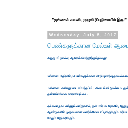
"மூச்சைக் கவனி, முழுவிழிப்புநிலையில் இரு!" ப
Wednesday, July 5, 2017
பெண்களுக்கான மேல்உள் ஆட
அழகு மட்டுமல்ல; ஆரோக்கியத்திற்கும்நல்லது!
உள்ளாடை தேர்வில், பெண்களுக்கான விழிப்புணர்வு தகவல்களை க
உள்ளாடை என்பது உடை சம்பந்தப்பட்ட விஷயம் மட்டுமல்ல. உடலுக்
தன்னம்பிக்கை காரணியும் கூட.
ஒவ்வொரு பெண்ணும் வாழ்நாளில், தன் மார்பக அளவில், ஆறுமுற
ஆண்டுகளில் முழுமையான வளர்ச்சியை எட்டியிருக்கும். கர்ப்ப 
மேலும் அதிகரிக்கும்.