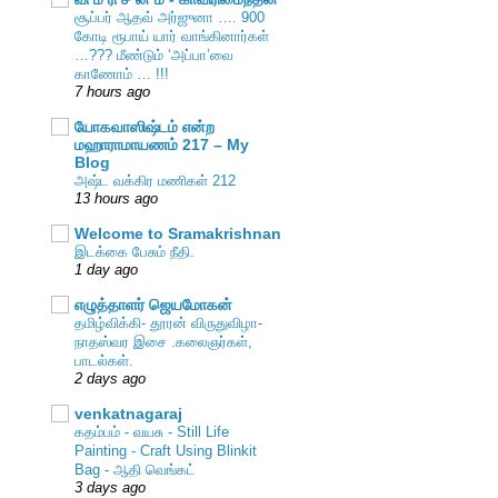
சூப்பர் ஆதவ் அர்ஜுனா …. 900
கோடி ரூபாய் யார் வாங்கினார்கள்
…??? மீண்டும் ‘அப்பா’வை
காணோம் … !!!
7 hours ago
யோகவாஸிஷ்டம் என்ற
மஹாராமாயணம் 217 – My
Blog
அஷ்ட வக்கிர மணிகள் 212
13 hours ago
Welcome to Sramakrishnan
இடக்கை பேசும் நீதி.
1 day ago
எழுத்தாளர் ஜெயமோகன்
தமிழ்விக்கி- தூரன் விருதுவிழா-
நாதஸ்வர இசை .கலைஞர்கள்,
பாடல்கள்.
2 days ago
venkatnagaraj
கதம்பம் - வயசு - Still Life
Painting - Craft Using Blinkit
Bag - ஆதி வெங்கட்
3 days ago