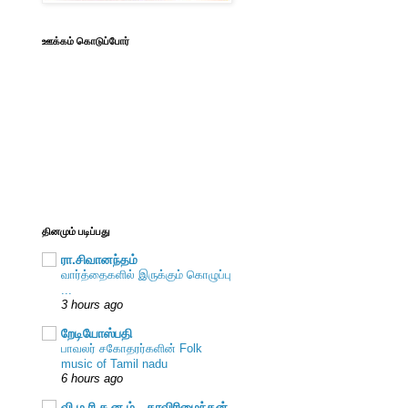
ஊக்கம் கொடுப்போர்
தினமும் படிப்பது
ரா.சிவானந்தம்
வார்த்தைகளில் இருக்கும் கொழுப்பு
...
3 hours ago
றேடியோஸ்பதி
பாவலர் சகோதரர்களின் Folk
music of Tamil nadu
6 hours ago
வி ம ரி ச ன ம் - காவிரிமைந்தன்