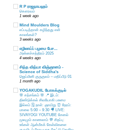
R P ராஜநாயஹம்
கௌரவம்
1 week ago
Mind Moulders Blog
எப்படித்தான் கழிந்தது என்
காலங்கள்?
3 weeks ago
எழிலாய்ப் பழமை பேச...
அன்னச்சத்திரம் 2025
4 weeks ago
சித்த வித்யா விஞ்ஞானம் -
Science of Siddha's
ஜெய்மினி குருகுலம் – மதிப்பீடு 01
1 month ago
YOGAKUDIL யோகக்குடில்
🌸 சத்சங்கம் 🌸 📍 இடம்:
திண்டுக்கல் சிவயோகி பசுமை
இல்லம் 🗓️ நாள்: ஞாயிறு ⏰ நேரம்:
மாலை 5:00 – 9:30 🎥 LIVE:
SIVAYOGI YOUTUBE சேனல்
மூலமும் காணலாம் 💬 சிறப்பு:
உங்கள் ஆன்மீகக் கேள்விகளை
குருவிடம் நேரடியாக கேட்டு தெளிவு