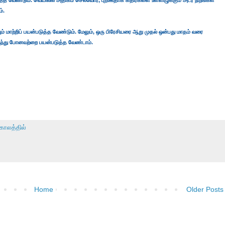
ுத்த வேண்டும். வெயிலில் அதிகம் செல்வோர், புறஊதாக் கதிர்களை உள்ளிழுக்கும் அடர் நிறங்கள்
்.
 மாற்றிப் பயன்படுத்த வேண்டும். மேலும், ஒரு பிரேசியரை ஆறு முதல் ஒன்பது மாதம் வரை
நைந்து போனவற்றை பயன்படுத்த வேண்டாம்.
்காலத்தில்
Home
Older Posts