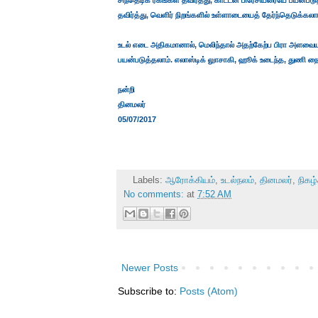
சிந்தெடிக் ரகங்கள் தவிர்த்து, காட்டன் பிரேசியரையே பயன்பட
தவிர்த்து, வெளிர் நிறங்களில் உள்ளாடையைத் தேர்ந்தெடுக்கலாம
உடல் எடை அதிகமானால், மெலிந்தால் அதற்கேற்ப பிரா அளவையும்
பயன்படுத்தலாம். எலாஸ்டிக் லுாசாகி, ஹூக் உடைந்த, துணி 
நன்றி
தினமலர்
05/07/2017
Labels:
ஆரோக்கியம்
,
உடல்நலம்
,
தினமலர்
,
நிகழ
No comments:
at
7:52 AM
Newer Posts
Subscribe to:
Posts (Atom)