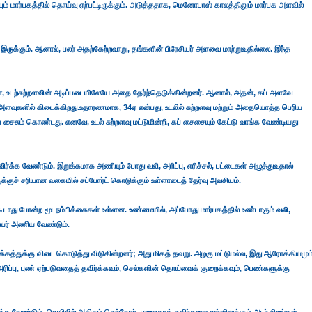
்பும் மார்பகத்தில் தொய்வு ஏற்பட்டிருக்கும். அடுத்ததாக, மெனோபாஸ் காலத்திலும் மார்பக அளவில்
 இருக்கும். ஆனால், பலர் அதற்கேற்றவாறு, தங்களின் பிரேசியர் அளவை மாற்றுவதில்லை. இந்த
ன, உடற்சுற்றளவின் அடிப்படையிலேயே அதை தேர்ந்தெடுக்கின்றனர். ஆனால், அதன், கப் அளவே
்று அளவுகளில் கிடைக்கிறது.உதாரணமாக, 34ஏ என்பது, உடலில் சுற்றளவு மற்றும் அதையொத்த பெரிய
ப் சைசும் கொண்டது. எனவே, உடல் சுற்றளவு மட்டுமின்றி, கப் சைசையும் கேட்டு வாங்க வேண்டியது
்க வேண்டும். இறுக்கமாக அணியும் போது வலி, அரிப்பு, எரிச்சல், பட்டைகள் அழுத்துவதால்
துக்குச் சரியான வகையில் சப்போர்ட் கொடுக்கும் உள்ளாடைத் தேர்வு அவசியம்.
டாது போன்ற மூடநம்பிக்கைகள் உள்ளன. உண்மையில், அப்போது மார்பகத்தில் உண்டாகும் வலி,
ேசியர் அணிய வேண்டும்.
பழக்கத்துக்கு விடை கொடுத்து விடுகின்றனர்; அது மிகத் தவறு. அழகு மட்டுமல்ல, இது ஆரோக்கியமும
கி அரிப்பு, புண் ஏற்படுவதைத் தவிர்க்கவும், செல்களின் தொய்வைக் குறைக்கவும், பெண்களுக்கு