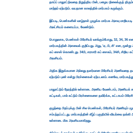
தாய்ப் பாலுாட்டுவதை நிறுத்திய பின், பழைய நிலைக்குத் திரும
மாற்றம் ஏற்படும். வயதான காலத்தில் மார்பகம் சுருங்கும்.
இப்படி, பெண்களின் வாழ்நாள் முழுக்க மார்பக அளவு மாறியபடி
அலட்சியம் களையப்பட வேண்டும்.
பொதுவாக, பெண்கள் பிரேசியர் வாங்கும்போது, 32, 34, 36 எ
மார்பகத்தின் அளவைக் குறிப்பது. அது, 'ஏ, பி, சி' என, மூன
கப் சைஸ் கொண்டது. 34பி, சராசரி கப் சைசும், 34சி, சிறிய க
அவசியம்.
அதிக இறுக்கமான அல்லது தளர்வான பிரேசியர் அணிவதை தவிர்க
ஏற்படும் புண் என்று பிரச்னைகள் ஏற்படலாம். எனவே, மார்பகத்
பாலுாட்டும் நேரத்தில் உள்ளாடை அணிய வேண்டாம், அணியக் கூ
கட்டிகள், பால் கட்டும் பிரச்னைகளை தவிர்க்க, கட்டாயம் பிர
குழந்தை பிறப்புக்கு பின் சில பெண்கள், பிரேசியர் அணியும் 
சம்பந்தப்பட்டது. மார்பகத்தின் கீழ்ப் பகுதியில் வியர்வை தங்
உள்ளாடை மிக அவசியமாகிறது.