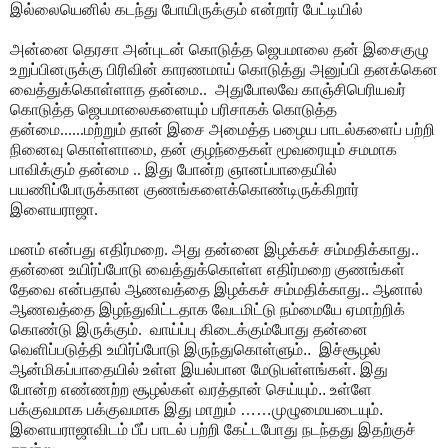
இல்லையெனில் கடந்து போயிருக்கும் என்றார் பேட்டியில்
அன்னை தெரசா அன்புடன் கொடுத்த ஜெபமாலை தன் இசைகுழு
உறுப்பினருக்கு பிரிவின் காரணமாய் கொடுத்து அனுப்பி தனக்கென
வைத்துக்கொள்ளாத தன்மை.. அதுபோலவே காஞ்சிபெரியவர்
கொடுத்த ஜெபமாலைகளையும் பரிசாகக் கொடுத்த
தன்மை......மற்றும் தான் இசை அமைத்த பழைய பாடல்களைப் பற்றி
நினைவு கொள்ளாமை, தன் குழந்தைகள் மூவரையும் சமமாக
பாவிக்கும் தன்மை .. இது போன்ற ஞானப்பாதையில்
பயணிப்போருக்கான குணங்களைக்கொண்டிருக்கிறார்
இளையராஜா.
மனம் என்பது எதிர்மறை. அது தன்னை இழக்கச் சம்மதிக்காது..
தன்னை உயிர்ப்போடு வைத்துக்கொள்ள எதிர்மறை குணங்கள்
தேவை என்பதால் ஆணவத்தை இழக்கச் சம்மதிக்காது.. ஆனால்
ஆணவத்தை இழந்துவிட்டதாக வேடமிட்டு நம்மையே ஏமாற்றிக்
கொண்டு இருக்கும்.
வாய்ப்பு கிடைக்கும்போது தன்னை
வெளிப்படுத்தி உயிர்ப்போடு இருந்துகொள்ளும்.. இச்சூழல்
ஆன்மிகப்பாதையில் உள்ள இயல்பான மேடுபள்ளங்கள். இது
போன்ற எண்ணற்ற சூழல்கள் வரத்தான் செய்யும்.. உள்ளே
பக்குவமாக பக்குவமாக இது மாறும் ……முழுமையடையும்.
இளையராஜாவிடம் பீப் பாடல் பற்றி கேட்டபோது நடந்தது இதற்குச்