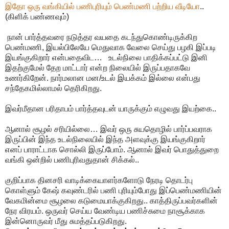
இதோ ஒரு வங்கியில் பணிபுரியும் பெண்மணி பற்றிய வீடியோ
..
(கிளிக் பண்ணவும்)
நான் பார்த்தவரை நடுத்தர வயதை கடந்துகொண்டிருக்கிற
பெண்மணி, இயல்பிலேயே மெதுவாக வேலை செய்து பழகி இப்படி
இயங்குகிறார் என்பதைவிட… உடல்நிலை பாதிக்கப்பட்டு இனி
இதற்குமேல் தேற மாட்டார் என்ற நிலையில் இருப்பதாகவே
உணர்கிறேன். நார்மலான மன/உடல் இயக்கம் இல்லை என்பது
சந்தேகமில்லாமல் தெரிகிறது.
இவர்மீதான பரிதாபம் பார்த்தவுடன் யாருக்கும் எழுவது இயற்கை..
ஆனால் சூழல் சரியில்லை… இவர் ஒரு சுயதொழில் பார்ப்பவராக
இருப்பின் இந்த உடல்நிலையில் இந்த அளவுக்கு இயங்குகிறார்
எனப் பாராட்டாக சொல்லி இருப்போம். ஆனால் இவர் பொதுத்துறை
வங்கி ஒன்றில் பணிபுரிவதுதான் சிக்கல்..
குறிப்பாக தினசரி வாடிக்கையாளர்களோடு நேரடி தொடர்பு
கொள்ளும் கேஷ் கவுண்டரில் பணி புரியும்போது இப்பெண்மணியின்
வேகமின்மை சூழலை கடுமையாக்குகிறது.. காத்திருப்பவர்களின்
நேர விரயம். ஒருவர் செய்ய வேண்டிய பணிச்சுமை நாசூக்காக
இன்னொருவர் மீது சுமத்தப்படுகிறது.