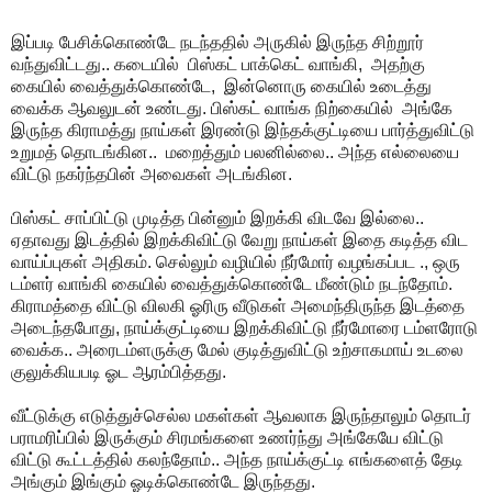
இப்படி பேசிக்கொண்டே நடந்ததில் அருகில் இருந்த சிற்றூர்
வந்துவிட்டது.. கடையில் பிஸ்கட் பாக்கெட் வாங்கி, அதற்கு
கையில் வைத்துக்கொண்டே, இன்னொரு கையில் உடைத்து
வைக்க ஆவலுடன் உண்டது. பிஸ்கட் வாங்க நிற்கையில் அங்கே
இருந்த கிராமத்து நாய்கள் இரண்டு இந்தக்குட்டியை பார்த்துவிட்டு
உறுமத் தொடங்கின.. மறைத்தும் பலனில்லை.. அந்த எல்லையை
விட்டு நகர்ந்தபின் அவைகள் அடங்கின.
பிஸ்கட் சாப்பிட்டு முடித்த பின்னும் இறக்கி விடவே இல்லை..
ஏதாவது இடத்தில் இறக்கிவிட்டு வேறு நாய்கள் இதை கடித்த விட
வாய்ப்புகள் அதிகம். செல்லும் வழியில் நீர்மோர் வழங்கப்பட ., ஒரு
டம்ளர் வாங்கி கையில் வைத்துக்கொண்டே மீண்டும் நடந்தோம்.
கிராமத்தை விட்டு விலகி ஓரிரு வீடுகள் அமைந்திருந்த இடத்தை
அடைந்தபோது, நாய்க்குட்டியை இறக்கிவிட்டு நீர்மோரை டம்ளரோடு
வைக்க.. அரைடம்ளருக்கு மேல் குடித்துவிட்டு உற்சாகமாய் உடலை
குலுக்கியபடி ஓட ஆரம்பித்தது.
வீட்டுக்கு எடுத்துச்செல்ல மகள்கள் ஆவலாக இருந்தாலும் தொடர்
பராமரிப்பில் இருக்கும் சிரமங்களை உணர்ந்து அங்கேயே விட்டு
விட்டு கூட்டத்தில் கலந்தோம்.. அந்த நாய்க்குட்டி எங்களைத் தேடி
அங்கும் இங்கும் ஓடிக்கொண்டே இருந்தது.