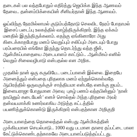
தடைகள் பல வந்தபோதும் எதிர்த்து ஜெயிக்க இந்த ஆணவம்
தேவை.. தன்னம்பிக்கையின் சீனியர்தான் இந்த ஆணவம்.
ஓய்விற்கு நேரமில்லாமல் குடும்பத்தோடு செலவிட நேரம் போதாமல்
இசைப் படைப்பு உலகத்தில் வாழ்ந்திருக்கிறார். இந்த ஏக்கம்
மனதில் இருந்திருக்கலாம். எதற்கு ஏங்கினாரோ அது
கிடைக்காதபோது மனம் வெறுப்பும் சலிப்பும் அடையும் போது
பரம்பரையில் எங்கோ இருந்து தொடர்ந்து வந்த ஜீன்,
ஆன்மீகப்பாதையை அடையாளம் காட்டும்.. .ஆன்மீகம் எனில்
வெறும் சிலைவழிபாடு என்பதல்ல என அறிக.
.
முதலில் நான் ஒரு கருவியே.. படைப்பாளன் இல்லை. இறையே
அனைத்தும் என்பதை புரிதலாக மனம் ஏற்றுக்கொள்வதே
ஆயிரத்தில் ஒருவருக்குச் சாத்தியமா என்பதே எனக்கு ஐயம்..
இளையராஜா போதுமான அளவு புகழ் பணம் வந்தபின்னும் ’நான்
நாயினும் கடையேன்’ எனச் சொல்தல் அந்த புரிதலை அவர்
தன்வயமாக்கி உணர்வாகிய அடுத்த கட்டத்தில்
பயணித்துக்கொண்டு இருக்கிறார் என்பதற்கான அறிகுறி
அடையாளத்தை தொலைத்தல் என்பது ஆன்மிகத்தின்
முக்கியமான செயல்பாடு.. 1000 வது படமான தாரை தப்பட்டை பாலா
கேட்டுக்கொண்டதற்காகவே அடையாளப்படுத்தப்பட்டது.