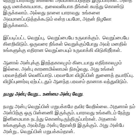
நேற்று யாராவது உங்களை அவமானப்படுத்தி இருப்பார்கள். அதை
ஒரு மனக்காயமாக, தலைவலியாக நீங்கள் சுமந்து கொண்டு
இருக்கலாம். அல்லது நாளை யாராவது உங்களை
அவமானப்படுத்தக்கூடும் என்ற பயமோ, அதன் நிழலோ
இருக்கலாம்.
இப்படிப்பட்ட வெறுப்பு, வெறுப்பையே உருவாக்கும். வெறுப்பையே
கிளறிவிடும். ஒருவரை நீங்கள் வெறுக்கும்போது அவர் மனதில்
உங்களுக்கு எதிரான வெறுப்பையும் உருவாக்கி விடுகிறீர்கள்.
ஆனால் அன்புக்கு இறந்தகாலமும் கிடையாது எதிர்காலமும்
இல்லை. அன்பு காரணமில்லாமல் நிகழ்வது. அது உங்கள்
பரவசத்தின் வெளிப்பாடு. பரவசமோ விழிப்பின் துணைத் தயாரிப்பு.
விழிப்புணர்வு ஏற்பட்டதும் ஆனந்த பரவசம் தானாக வந்துவிடும்.
நமது அன்பு வேறு... உண்மை அன்பு வேறு
.
நமது அன்பு வெறுப்பின் மறுபக்கமே தவிர வேறில்லை. அதனால் நம்
அன்பிற்கு ஒரு பின்னணி இருக்கும். யாராவது உங்களிடம் நேற்று
இனிமையாக நடந்து கொண்டிருந்திருப்பார்கள். அதனால்
உங்களுக்கு அவர்மீது அன்பு தோன்றி இருக்கும். அது அன்பே
அன்று.. வெறுப்பின் மறுபக்கம்தான்.