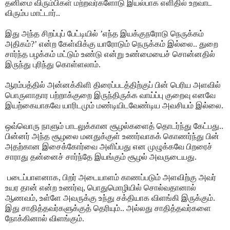
தனிமை விரும்பிகள் மற்றவர்களோடு இயல்பாக எளிதில் உறவாட
விரும்ப மாட்டார்..
இது அந்த சிறப்புப் பேட்டியில் ’எந்த இயக்குநரோடு நெருக்கம்
அதிகம்?’ என்ற கேள்விக்கு யாரோடும் நெருக்கம் இல்லை.. துறை
சார்ந்த பழக்கம் மட்டும் உண்டு என்று உண்மையைச் சொன்னதில்
இருந்து புரிந்து கொள்ளலாம்.
ஆரம்பத்தில் அன்னக்கிளி திரைப்படத்திற்குப் பின் பெரிய அளவில்
பொருளாதார பற்றாக்குறை இருந்திருக்க வாய்ப்பு குறைவு எனவே
இயற்கையாகவே யாரிடமும் மண்டியிடவேண்டிய அவசியம் இல்லை.
ஒவ்வொரு நாளும் பாடலுக்கான சூழல்களைத் தொடர்ந்து கேட்பது..
பின்னர் அந்த சூழலை மனதுக்குள் உணர்வாகக் கொணர்ந்து பின்
அதற்கான இசைக்கோர்வை அளிப்பது என முழுக்கவே பிறரைச்
சாராது தன்னைச் சார்ந்தே இயங்கும் சூழல் அவருடையது.
படைப்பாளனாக, பிறர் அடையாளம் காணப்படும் அளவிற்கு அவர்
உயர தான் என்ற உணர்வு, பொதுமொழியில் சொல்வதானால்
ஆணவம், உள்ளே அவருக்கு உந்து சக்தியாக விளங்கி இருக்கும்.
இது சாதித்தவர்களுக்குத் தெரியும்.. அல்லது சாதித்தவர்களை
நோக்கினால் விளங்கும்.