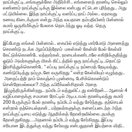
நாய்க்குட்டி..எங்களுக்கோ அதிர்ச்சி.. எங்களைத் தாண்டி செல்லும்
எண்ணம் நாய்க்குட்டிக்கு இல்லை என்பது சட்டென புரிந்தது.. அது
மட்டுமில்லை. இந்த நாய்க்குட்டி வளர்ப்பு நாய் அல்ல.. ஏதாவது
உணவு கிடைக்குமா என்று அந்த வயதான தம்பதியினர் பின்னால்
சுமார் ஒருகிமீக்கும் மேலாக தொடர்ந்து ஓடி வந்த தெரு
நாய்க்குட்டி.
இப்போது எங்கள் பின்னால்.. கையில் எடுத்து மார்போடு அணைத்து
கொண்டு நடக்க ஆரம்பித்தோம் மகள்கள் கேள்வி மேல் கேள்வி
கேட்டுக்கொண்டே வந்தார்கள், நாயைக்கண்டாலே எகிறிக்குதித்து
ஓடும் அவர்களுக்கு மிகக் கிட்டத்தில் ஒரு நாய்க்குட்டி..தொட்டு
இரசித்துக்கொண்டே “ எப்படி நாய்க்குட்டி நம்மைத் தேடிவந்து,
கண்டுபிடித்து நம்முடனே வருகிறது “ என்ற கேள்வியும் எழுந்தது..
அதைப்பற்றி நாம் கொஞ்சம் முன்னாடி பேசிக்கொண்டும்
சென்றோமல்லவா? அந்த ஃபிரீக்வன்சிதான் அதை
இழுத்திருக்கின்றது.. நம்மிடம் வந்துவிட்டது என்றேன்... ஆனால் 4
வழிப்பாதைக்கு சமமான ரோட்டில் அடிபடாமல் தாண்டிவந்து சுமார்
200 பேருக்கும் மேல் தாண்டி நம்மிடம் வந்து சேர்ந்தது. தற்செயல்
என்றால் தற்செயல்தான்.. மற்றவர்களுக்கு களைப்படைந்த அந்த
நாய்க்குட்டியை எடுத்து ஆதரிக்கத் தோன்றவில்லை..நமக்கு
தோன்றுகிறது…அதனால் நம்மிடம் வந்து சேர்கிறது..இப்படி
சரியான இடத்துக்கு வந்து சேர்வது என்பதுதான் இயற்கை விதி..