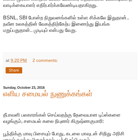
வாடிக்கையாளர் எதிர்பார்க்கவேண்டியதாகிறது.
BSNL, SBI போன்ற நிறுவனங்களில் உள்ள சிக்கலே இதுதான்..
நவீன உலகத்தின் வேகத்திற்கேற்ப இணைந்து இயங்க
மறுப்பதுதான்.. முடியும் என்பது வேறு.
at
9:20 PM
2 comments:
Share
Sunday, October 23, 2016
எளிய சமையல் நுணுக்கங்கள்
தீபாவளி பலகாரங்கள் செய்வதற்கு தேவையான டிப்ஸ்களை
வழங்கும், சமையல் கலை நிபுணர் கிருஷ்ணகுமாரி:
பூந்திக்கு மாவு பிசையும் போது, கடலை மாவுடன் சிறிது அரிசி
மாவும் கலந்து பிசைந்தால், பூந்தி உப்பி வரும்.