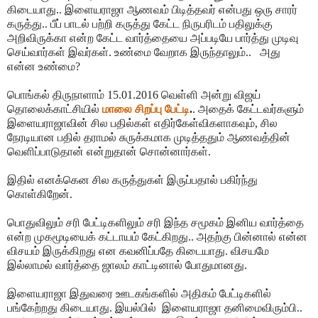
கிடையாது.. இளையராஜா ஆணவம் பிடித்தவர் என்பது ஒரு சாரர்
கருத்து.. பீப் பாடல் பற்றி கருத்து கேட்ட நிருபரிடம் பதிலுக்கு
அறிவிருக்கா என்ற கேட்ட வார்த்தையை அப்படியே பார்த்து முடிவு
செய்வார்கள் இவர்கள். உண்மை வேறாக இருந்தாலும்.. அது
என்ன உண்மை?
பொங்கல் திருநாளாம் 15.01.2016 வெள்ளி அன்று விஜய்
தொலைக்காட்சியில்
மாலை சிறப்பு பேட்டி
.
. அதைக் கேட்டவர்களும்
இளையராஜாவின் சில பதில்கள் எதிர்கேள்விகளாகவும், சில
நேரடியான பதில் தராமல் சுருக்கமாக முடித்ததும் ஆணவத்தின்
வெளிப்பாடுதான் என்றுதான் சொன்னார்கள்.
இதில் எனக்கென சில கருத்துகள் இருப்பதால் பகிர்ந்து
கொள்கிறேன்.
பொதுவிலும் சரி பேட்டிகளிலும் சரி இந்த சமூகம் இனிய வார்த்தை
என்ற முகமூடியைக் கட்டாயம் கேட்கிறது.. அதற்கு பின்னால் என்ன
விசயம் இருக்கிறது என கவனிப்பதே கிடையாது. விசயமே
இல்லாமல் வார்த்தை ஜாலம் காட்டினால் போதுமானது.
இளையராஜா இதுவரை ஊடகங்களில் அதிகம் பேட்டிகளில்
பங்கேற்றது கிடையாது. இயல்பில் இளையராஜா தனிமைவிரும்பி..