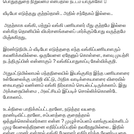
பொதுத்துறை நிறுவனம் என்பதால் நட்டம் யாருக்கோ 
வீடியோ எடுத்தது குற்றம்தான்.. அதில் சந்தேகம் இல்லை..
அதற்காக வங்கி, மற்றும் வங்கி பணியாளர் மீது குற்றமே இல்லை
என்கிற தொனியில் விமர்சனங்களைப் பார்க்கும்போது வருத்தமே
மிஞ்சுகிறது,
இரண்டுநிமிடம் வீடியோ எடுத்ததை எந்த வங்கிப்பணியாளரும்
கவனிக்கவில்லை. ஒருவேளை ஏதேனும் கொள்ளை, களவு முயற்சி
நடந்திருப்பின் என்னாகும் ? வங்கிப்பாதுகாப்பு கேள்விக்குறி.
அதுமட்டுமில்லாமல் மந்தநிலையில் இயங்குகிற இந்த பணியாளரை
உள்வேலைக்கு மாற்றி விட்டு, அதிக வாடிக்கையாளரை விரைவில்
கையாளும் வண்ணம் வங்கி நிர்வாகம் செயல்பட்டிருக்கலாம். இது
அக்கறையின்மை , அலட்சியம் இப்படிச் சொல்லிக்கொண்டே
போகலாம்.
உடல்நிலை பாதிக்கப்பட்டதாலோ, நடுத்தர வயதை
தாண்டிவிட்டதாலோ, சம்பளத்தை குறைத்தால்
ஒத்துக்கொள்வார்களா என்ன ? முழுச்சம்பளம் வாங்குபவர்களிடம்
முழு வேலைத்திறனை எதிர்ப்பார்ப்பதில் தவறேதுமில்லை.. இதில்
என்ன முரண் என்றால் வங்கி மேலாளர் எதிர்பார்க்க வேண்டியதை