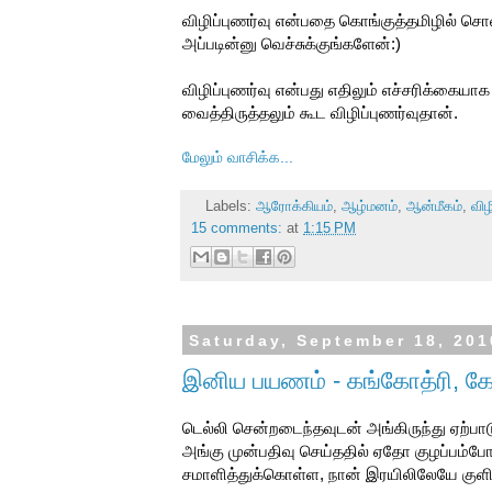
விழிப்புணர்வு என்பதை கொங்குத்தமிழில் ச
அப்படின்னு வெச்சுக்குங்களேன்:)
விழிப்புணர்வு என்பது எதிலும் எச்சரிக்கையாக 
வைத்திருத்தலும் கூட விழிப்புணர்வுதான்.
மேலும் வாசிக்க...
Labels:
ஆரோக்கியம்
,
ஆழ்மனம்
,
ஆன்மீகம்
,
விழ
15 comments:
at
1:15 PM
Saturday, September 18, 201
இனிய பயணம் - கங்கோத்ரி, கேதா
டெல்லி சென்றடைந்தவுடன் அங்கிருந்து ஏற்பாடு
அங்கு முன்பதிவு செய்ததில் ஏதோ குழப்பம
சமாளித்துக்கொள்ள, நான் இரயிலிலேயே குளித