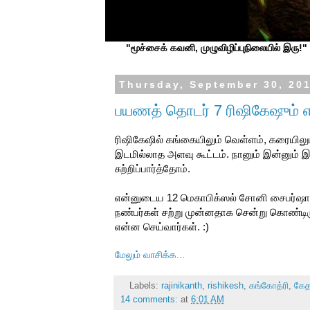
"மூச்சைக் கவனி, முழுவிழிப்புநிலையில் இரு!" ப
Thursday, September 30, 20
பயணத் தொடர் 7 ரிஷிகேஷும் எந்
ரிஷிகேஷில் கங்கையிலும் வெள்ளம், கரையிலும
இடமில்லாத அளவு கூட்டம். நானும் இன்னும் 
சுற்றிப்பார்த்தோம்.
என்னுடைய 12 மெகாபிக்ஸல் சோனி சைபர்ஷாட்
நண்பர்கள் சற்று முன்னதாக சென்று கொண்டிருந
என்ன செய்வார்கள். :)
மேலும் வாசிக்க...
Labels:
rajinikanth
,
rishikesh
,
கங்கோத்ரி
,
கேத
14 comments:
at
6:01 AM