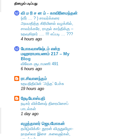
தினமும் படிப்பது
வி ம ரி ச ன ம் - காவிரிமைந்தன்
(வீர் … ? ) சாவர்க்கரை
அவமதித்த கிரிமினல் வழக்கில்,
சாவர்க்கரே, ராகுல் காந்திக்கு –
உதவுகிறார் …. !!! எப்படி … ???
4 hours ago
யோகவாஸிஷ்டம் என்ற
மஹாராமாயணம் 217 – My
Blog
விவேக சூடாமணி 491
6 hours ago
ரா.சிவானந்தம்
உதயநிதியின் ‘அந்த’ பேச்சு
19 hours ago
றேடியோஸ்பதி
நடிகர் விக்னேஷ் திரையிசைப்
பாடல்கள்
1 day ago
எழுத்தாளர் ஜெயமோகன்
தமிழ்விக்கி- தூரன் விருதுவிழா-
நாதஸ்வர இசை .கலைஞர்கள்,