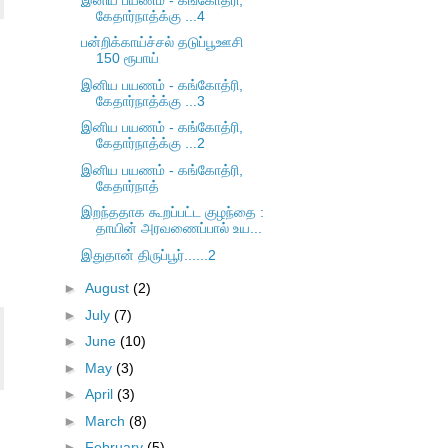
கேதார்நாத்க்கு ...4
பன்றிக்காய்ச்சல் தடுப்பூஊசி
150 ரூபாய்
இனிய பயணம் - கங்கோத்ரி,
கேதார்நாத்க்கு ...3
இனிய பயணம் - கங்கோத்ரி,
கேதார்நாத்க்கு ...2
இனிய பயணம் - கங்கோத்ரி,
கேதார்நாத்
இறந்ததாக கூறப்பட்ட குழந்தை :
தாயின் அரவணைப்பால் உய...
இதுதான் திருப்பூர்......2
►
August
(2)
►
July
(7)
►
June
(10)
►
May
(3)
►
April
(3)
►
March
(8)
►
February
(5)