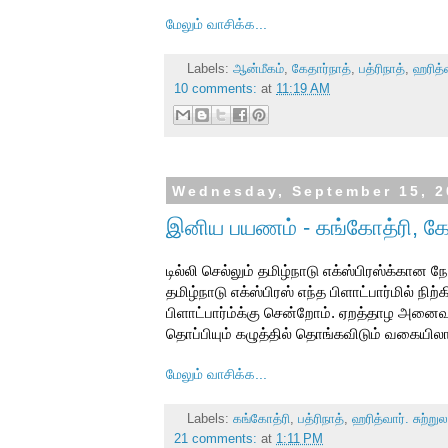
மேலும் வாசிக்க...
Labels:
ஆன்மீகம்
,
கேதார்நாத்
,
பத்ரிநாத்
,
ஹரித்வ
10 comments:
at
11:19 AM
Wednesday, September 15, 2
இனிய பயணம் - கங்கோத்ரி, கேதா
டில்லி செல்லும் தமிழ்நாடு எக்ஸ்பிரஸ்க்கான
தமிழ்நாடு எக்ஸ்பிரஸ் எந்த பிளாட்பார்மில் நிற
பிளாட்பார்ம்க்கு சென்றோம். ஏறத்தாழ அனை
தொப்பியும் கழுத்தில் தொங்கவிடும் வகையி
மேலும் வாசிக்க...
Labels:
கங்கோத்ரி
,
பத்ரிநாத்
,
ஹரித்வார். சுற்று
21 comments:
at
1:11 PM