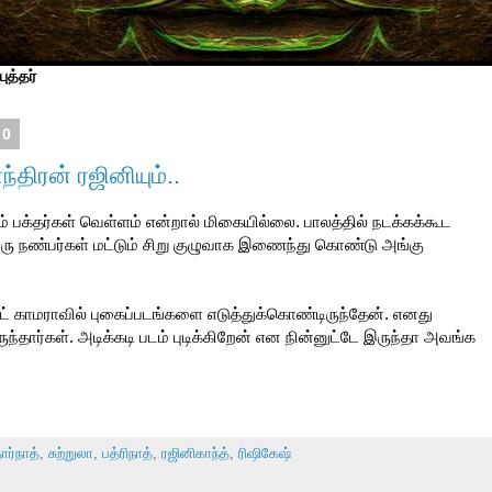
ுத்தர்
10
திரன் ரஜினியும்..
் பக்தர்கள் வெள்ளம் என்றால் மிகையில்லை. பாலத்தில் நடக்கக்கூட
இரு நண்பர்கள் மட்டும் சிறு குழுவாக இணைந்து கொண்டு அங்கு
 காமராவில் புகைப்படங்களை எடுத்துக்கொண்டிருந்தேன். எனது
்தார்கள். அடிக்கடி படம் புடிக்கிறேன் என நின்னுட்டே இருந்தா அவங்க
ார்நாத்
,
சுற்றுலா
,
பத்ரிநாத்
,
ரஜினிகாந்த்
,
ரிஷிகேஷ்