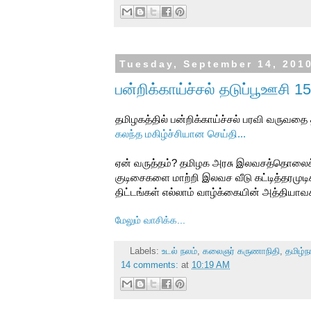
Tuesday, September 14, 201
பன்றிக்காய்ச்சல் தடுப்பூஊசி 15
தமிழகத்தில் பன்றிக்காய்ச்சல் பரவி வருவதை 
கலந்த மகிழ்ச்சியான செய்தி...
ஏன் வருத்தம்? தமிழக அரசு இலவசத்தொலைக்க
குடிசைகளை மாற்றி இலவச வீடு கட்டித்தரமுட
திட்டங்கள் எல்லாம் வாழ்க்கையின் அத்தியா
மேலும் வாசிக்க...
Labels:
உடல் நலம்
,
கலைஞர் கருணாநிதி
,
தமிழ்ந
14 comments:
at
10:19 AM