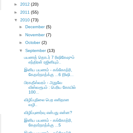
►
2012
(20)
►
2011
(55)
▼
2010
(73)
►
December
(5)
►
November
(7)
►
October
(2)
▼
September
(13)
பயணத் தொடர் 7 ரிஷிகேஷும்
எந்திரன் ரஜினியும்..
இனிய பயணம் - கங்கோத்ரி,
கேதார்நாத்க்கு ...6 (ரிஷி...
பிரகதீஸ்வரம் - அதுவே
விஸ்வரூபம் : பெரிய கோயில்
100...
விழிப்புநிலை பெற எளிதான
வழி..
விழிப்புணர்வு என்பது என்ன?
இனிய பயணம் - கங்கோத்ரி,
கேதார்நாத்க்கு ...5
இனிய பயணம் - கங்கோத்ரி,