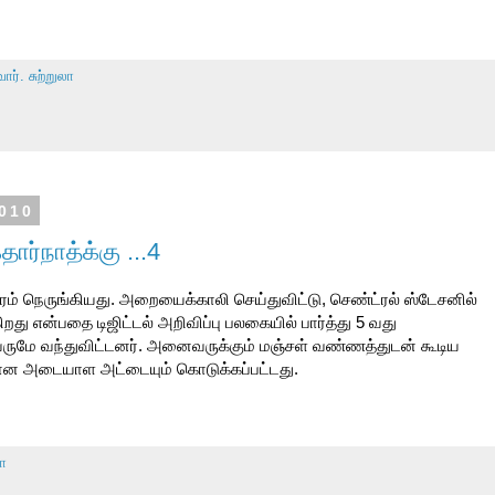
ார். சுற்றுலா
010
ர்நாத்க்கு ...4
 நேரம் நெருங்கியது. அறையைக்காலி செய்துவிட்டு, செண்ட்ரல் ஸ்டேசனில்
்கிறது என்பதை டிஜிட்டல் அறிவிப்பு பலகையில் பார்த்து 5 வது
வருமே வந்துவிட்டனர். அனைவருக்கும் மஞ்சள் வண்ணத்துடன் கூடிய
லான அடையாள அட்டையும் கொடுக்கப்பட்டது.
லா