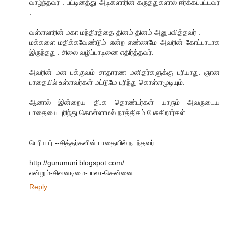
வாழ்ந்தவர் . பட்டினத்து அடிகளாரின் கருத்துகளால் ஈர்க்கப்பட்டவர்
.
வள்ளலாரின் மகா மந்திரத்தை தினம் தினம் அனுபவித்தவர் .
மக்களை மதிக்கவேண்டும் என்ற எண்ணமே அவரின் கோட்பாடாக
இருந்தது . சிலை வழிப்பாடினை எதிர்த்தவர்.
அவரின் மன பக்குவம் சாதாரண மனிதர்களுக்கு புரியாது. ஞான
பாதையில் உள்ளவர்கள் மட்டுமே புரிந்து கொள்ளமுடியும்.
ஆனால் இன்றைய தி.க தொண்டர்கள் யாரும் அவருடைய
பாதையை புரிந்து கொள்ளாமல் நாத்திகம் பேசுகிறார்கள்.
பெரியார் --சித்தர்களின் பாதையில் நடந்தவர் .
http://gurumuni.blogspot.com/
என்றும்-சிவனடிமை-பாலா-சென்னை.
Reply