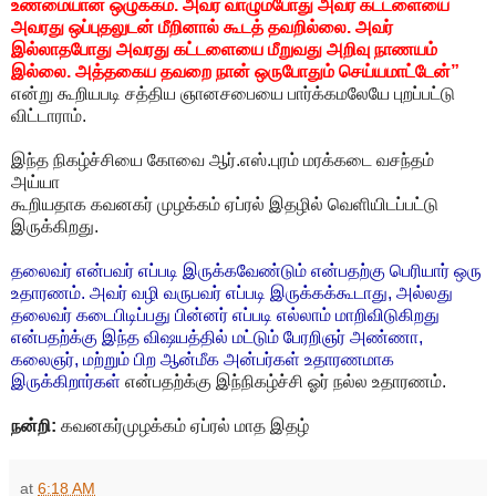
உண்மையான ஒழுக்கம். அவர் வாழும்போது அவர் கட்டளையை
அவரது ஒப்புதலுடன் மீறினால் கூடத் தவறில்லை. அவர்
இல்லாதபோது அவரது கட்டளையை மீறுவது அறிவு நாணயம்
இல்லை. அத்தகைய தவறை நான் ஒருபோதும் செய்யமாட்டேன்”
என்று கூறியபடி சத்திய ஞானசபையை பார்க்கமலேயே புறப்பட்டு
விட்டாராம்.
இந்த நிகழ்ச்சியை கோவை ஆர்.எஸ்.புரம் மரக்கடை வசந்தம்
அய்யா
கூறியதாக கவனகர் முழக்கம் ஏப்ரல் இதழில் வெளியிடப்பட்டு
இருக்கிறது.
தலைவர் என்பவர் எப்படி இருக்கவேண்டும் என்பதற்கு பெரியார் ஒரு
உதாரணம்.
அவர் வழி வருபவர் எப்படி இருக்கக்கூடாது, அல்லது
தலைவர் கடைபிடிப்பது
பின்னர் எப்படி எல்லாம் மாறிவிடுகிறது
என்பதற்க்கு இந்த விஷயத்தில் மட்டும் பேரறிஞர் அண்ணா,
கலைஞர், மற்றும் பிற ஆன்மீக அன்பர்கள் உதாரணமாக
இருக்கிறார்கள்
என்பதற்க்கு இந்நிகழ்ச்சி ஓர் நல்ல உதாரணம்.
நன்றி:
கவனகர்முழக்கம் ஏப்ரல் மாத இதழ்
at
6:18 AM