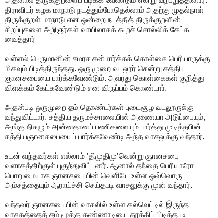
அதனால் திருக்குறளைப் படிக்க வேண்டும் என்று வற்புறுத்தினார்.
திராவிடர் கழக மாநாடு நடத்தும்போதெல்லாம் அதற்கு முதல்நாள்
திருக்குறள் மாநாடு என ஒன்றை நடத்தித் திருக்குறளின்
சிறப்புகளை அறிஞர்கள் வாயிலாகக் கூறச் சொல்லிக் கேட்க
வைத்தார்.
வள்ளல் பெருமானின் சமரச சன்மார்க்கக் கொள்கை பெரியாருக்கு
மிகவும் பிடித்திருந்தது. ஒரு முறை வடலூர் சென்று சத்திய
ஞானசபையை பார்க்கவேண்டும். அவரது கொள்கைகள் குறித்து
விளக்கம் கேட்கவேண்டும் என விருப்பம் கொண்டார்.
அதன்படி ஒருமுறை தம் தொண்டர்கள் புடைசூழ வடலூருக்கு
வந்துவிட்டார். சத்திய தருமச்சாலையின் அணையா அடுப்பையும்,
அங்கு நிகழும் அன்னதானப் பணிகளையும் பார்த்து முடித்தபின்
சத்தியஞானசபையைப் பார்க்கவேண்டி அந்த வாசலுக்கு வந்தார்.
உடன் வந்தவர்கள் எல்லாம் ’திமுதிமு’வென்று ஞானசபை
வளாகத்திற்குள் புகுந்துவிட்டனர். ஆனால் தந்தை பெரியாரோ
பொறுமையாக ஞானசபையின் வெளியே உள்ள ஒவ்வொரு
அம்சத்தையும் ஆராய்ச்சி செய்தபடி வாசலுக்கு முன் வந்தார்.
வந்தவர் ஞானசபையின் வாசலில் உள்ள கல்வெட்டில் இருந்த
வாசகத்தைத் தம் மூக்கு கண்ணாடியை தூக்கிப் பிடித்தபடி