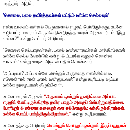
படித்தார். அதில்,
’கொலை, புலை தவிர்த்தவர்கள் மட்டும் உள்ளே செல்லவும்
’
என்ற வாசகம் வள்ளல் பெருமானால் எழுதப் பெற்றிருந்தது. உடனே
வழிகாட்டியாளராய் அருகில் நின்றிருந்த ஊரன் அடிகளாரிடம்,”இது
என்ன?” என்று கேட்டார் பெரியார்.
"கொலை செய்யாதவர்கள், புலால் உண்ணாதவர்கள் மாத்திரம்தான்
உள்ளே செல்ல வேண்டும் என்று அய்யாவே எழுதச் சொன்ன
வாசகம்” என்று ஊரன் அடிகள் பதில் சொன்னார்
”அப்படியா? அப்ப உள்ளே செல்லும் அருகதை எனக்கில்லை.
ஏனென்றால் நான் புலால் உண்ணுபவன்” என்று கூறியபடி அய்யா
உள்ளே நுழையாமல் திரும்பினார்.
உடனே ஊரன் அடிகள்
”அதனால் ஒன்றும் தவறில்லை அய்யா.
எழுதிப் போட்டிருக்கிறதே தவிர யாரும் அதைப் பின்பற்றுவதில்லை.
பேரறிஞர் அண்ணா,கலைஞர் என எல்லோருமே வந்திருக்கிறார்கள்.
உள்ளே போய்ப் பார்த்திருக்கிறார்கள்.”
என்று கூறினாராம்.
உடனே தந்தை பெரியார்
சொல்லும் செயலும் ஒன்றாய் இருப்பதுதான்