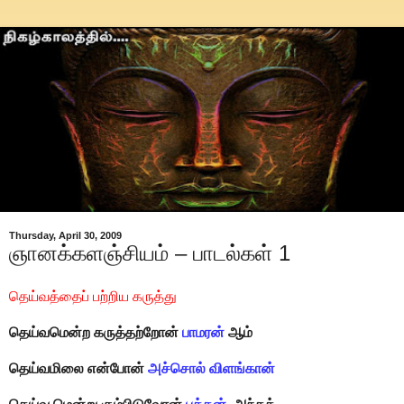
Thursday, April 30, 2009
ஞானக்களஞ்சியம் – பாடல்கள் 1
தெய்வத்தைப் பற்றிய கருத்து
தெய்வமென்ற கருத்தற்றோன்
பாமரன்
ஆம்
தெய்வமிலை என்போன்
அச்சொல் விளங்கான்