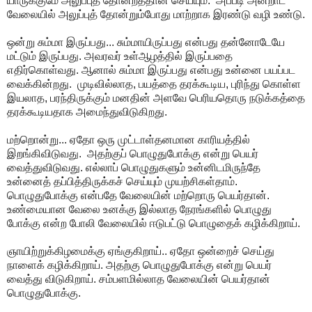
யாருக்குமே அலுப்புத் தோன்றத்தான் செய்யும். அப்படி அன்றாட
வேலையில் அலுப்புத் தோன்றும்போது மாற்றாக இரண்டு வழி உண்டு.
ஒன்று சும்மா இருப்பது... சும்மாயிருப்பது என்பது தன்னோடேயே
மட்டும் இருப்பது. அவரவர் உள்ஆழத்தில் இருப்பதை
எதிர்கொள்வது. ஆனால் சும்மா இருப்பது என்பது உன்னை பயப்பட
வைக்கின்றது. முடிவில்லாத, பயத்தை தரக்கூடிய, புரிந்து கொள்ள
இயலாத, பரந்திருக்கும் மனதின் அளவே பெரியதொரு நடுக்கத்தை
தரக்கூடியதாக அமைந்துவிடுகிறது.
மற்றொன்று... ஏதோ ஒரு முட்டாள்தனமான காரியத்தில்
இறங்கிவிடுவது. அதற்குப் பொழுதுபோக்கு என்று பெயர்
வைத்துவிடுவது. எல்லாப் பொழுதுகளும் உன்னிடமிருந்தே
உன்னைத் தப்பித்திருக்கச் செய்யும் முயற்சிகள்தாம்.
பொழுதுபோக்கு என்பதே வேலையின் மற்றொரு பெயர்தான்.
உண்மையான வேலை உனக்கு இல்லாத நேரங்களில் பொழுது
போக்கு என்ற போலி வேலையில் ஈடுபட்டு பொழுதைக் கழிக்கிறாய்.
ஞாயிற்றுக்கிழமைக்கு ஏங்குகிறாய்.. ஏதோ ஒன்றைச் செய்து
நாளைக் கழிக்கிறாய். அதற்கு பொழுதுபோக்கு என்று பெயர்
வைத்து விடுகிறாய். சம்பளமில்லாத வேலையின் பெயர்தான்
பொழுதுபோக்கு.