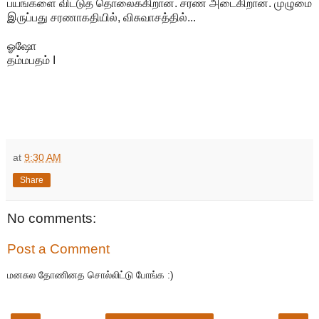
பயங்களை விட்டுத் தொலைக்கிறான். சரண் அடைகிறான். முழுமை
இருப்பது சரணாகதியில், விசுவாசத்தில்...
ஓஷோ
தம்மபதம் I
at
9:30 AM
Share
No comments:
Post a Comment
மனசுல தோணினத சொல்லிட்டு போங்க :)