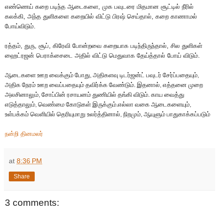
எண்ணெய்
கறை
படிந்த
ஆடைகளை
,
முக
பவுடரை
மிதமான
சூட்டில்
நீரில்
கலக்கி
,
அந்த
துளிகளை
கறையில்
விட்டு
பிரஷ்
செய்தால்
,
கறை
காணாமல்
போய்விடும்
.
ரத்தம்
,
துரு
,
சூப்
,
கிரேவி
போன்றவை
கறையாக
படிந்திருந்தால்
,
சில
துளிகள்
ஹைட்ரஜன்
பெராக்சைடை
அதில்
விட்டு
மெதுவாக
தேய்த்தால்
போய்
விடும்
.
ஆடைகளை
ஊற
வைக்கும்
போது
அதிகளவு
டிடர்ஜன்ட்
பவுடர்
சேர்ப்பதையும்
,
,
அதிக
நேரம்
ஊற
வைப்பதையும்
தவிர்க்க
வேண்டும்
இதனால்
எத்தனை
முறை
.
,
அலசினாலும்
சோப்பின்
ரசாயனம்
துணியில்
தங்கி
விடும்
காய
வைத்து
,
.
எடுத்தாலும்
வெண்மை
கோடுகள்
இருக்கும்
எல்லா
வகை
ஆடைகளையும்
,
.
,
உள்பக்கம்
வெளியில்
தெரியுமாறு
உலர்த்தினால்
நிறமும்
ஆயுளும்
பாதுகாக்கப்படும்
,
,
நன்றி தினமலர்
at
8:36 PM
Share
3 comments: