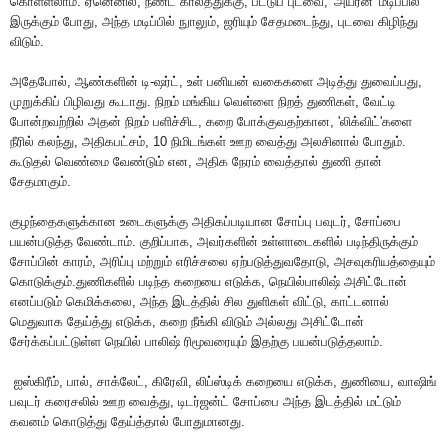
கொள்ளலாம்
.
ஏனெனில்
,
நீண்ட
காலத்துக்கு
,
பட்டுப்
புடவை
, '
அயர்ன்
'
மடிப்பில்
இருக்கும்
போது
,
அந்த
மடிப்பில்
நுாலும்
,
ஜரியும்
சேதமடைந்து
,
புடவை
கிழிந்து
விடும்
.
அதேபோல்
,
ஆண்களின்
டி
-
ஷர்ட்
,
உள்
பனியன்
வகைகளை
அடித்து
துவைப்பது
,
முறுக்கிப்
பிழிவது
கூடாது
.
நிறம்
மங்கிய
வெள்ளை
நிறத்
துணிகள்
,
வேட்டி
போன்றவற்றில்
அதன்
நிறம்
பளிச்சிட
,
கறை
போக்குவதற்கான
, '
லிக்விட்
'
களை
நீரில்
கலந்து
,
அதிகபட்சம்
, 10
நிமிடங்கள்
ஊற
வைத்து
அலசினால்
போதும்
.
கூடுதல்
வெண்மை
வேண்டும்
என
,
அதிக
நேரம்
வைத்தால்
துணி
தான்
சேதமாகும்
.
குழந்தைகளுக்கான
உடைகளுக்கு
அதிகப்படியான
சோப்பு
பவுடர்
,
சோப்பை
பயன்படுத்த
வேண்டாம்
.
குறிப்பாக
,
அவர்களின்
உள்ளாடைகளில்
படிந்திருக்கும்
சோப்பின்
காரம்
,
அரிப்பு
மற்றும்
எரிச்சலை
ஏற்படுத்துவதோடு
,
அசவுகரியத்தையும்
கொடுக்கும்
.
துணிகளில்
படிந்த
கறையை
எடுக்க
,
நெயில்பாலிஷ்
அசிட்டோன்
எனப்படும்
கெமிக்கலை
,
அந்த
இடத்தில்
சில
துளிகள்
விட்டு
,
காட்டனால்
மெதுவாக
தேய்த்து
எடுக்க
,
கறை
நீங்கி
விடும்
அல்லது
அசிட்டோன்
சேர்க்கப்பட்டுள்ள
நெயில்
பாலிஷ்
ரிமூவரையும்
இதற்கு
பயன்படுத்தலாம்
.
ஐஸ்கிரீம்
,
பால்
,
சாக்லேட்
,
கிரேவி
,
லிப்ஸ்டிக்
கறையை
எடுக்க
,
துணியை
,
வாஷிங்
பவுடர்
கரைசலில்
ஊற
வைத்து
,
டிடர்ஜன்ட்
சோப்பை
அந்த
இடத்தில்
மட்டும்
கவனம்
கொடுத்து
தேய்த்தால்
போதுமானது
.