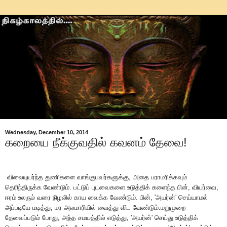
Wednesday, December 10, 2014
கறையை நீக்குவதில் கவனம் தேவை!
விலையுயர்ந்த
துணிகளை
வாங்குபவர்களுக்கு
,
அதை
பராமரிக்கவும்
தெரிந்திருக்க
வேண்டும்
.
பட்டுப்
புடவைகளை
உடுத்திக்
களைந்த
பின்
,
வியர்வை
,
ஈரம்
உலரும்
வரை
நிழலில்
காய
வைக்க
வேண்டும்
.
பின்
, '
அயர்ன்
'
செய்யாமல்
அப்படியே
மடித்து
,
மர
அலமாரியில்
வைத்து
விட
வேண்டும்
.
மறுமுறை
தேவைப்படும்
போது
,
அந்த
சமயத்தில்
எடுத்து
, '
அயர்ன்
'
செய்து
உடுத்திக்