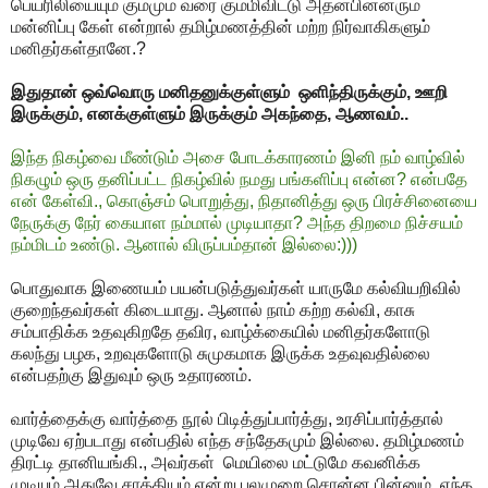
பெயரிலியையும் கும்மும் வரை கும்மிவிட்டு அதன்பின்னரும்
மன்னிப்பு கேள் என்றால் தமிழ்மணத்தின் மற்ற நிர்வாகிகளும்
மனிதர்கள்தானே.?
இதுதான் ஒவ்வொரு மனிதனுக்குள்ளும் ஒளிந்திருக்கும், ஊறி
இருக்கும், எனக்குள்ளும் இருக்கும் அகந்தை, ஆணவம்..
இந்த நிகழ்வை மீண்டும் அசை போடக்காரணம் இனி நம் வாழ்வில்
நிகழும் ஒரு தனிப்பட்ட நிகழ்வில் நமது பங்களிப்பு என்ன? என்பதே
என் கேள்வி., கொஞ்சம் பொறுத்து, நிதானித்து ஒரு பிரச்சினையை
நேருக்கு நேர் கையாள நம்மால் முடியாதா? அந்த திறமை நிச்சயம்
நம்மிடம் உண்டு. ஆனால் விருப்பம்தான் இல்லை:)))
பொதுவாக இணையம் பயன்படுத்துவர்கள் யாருமே கல்வியறிவில்
குறைந்தவர்கள் கிடையாது. ஆனால் நாம் கற்ற கல்வி, காசு
சம்பாதிக்க உதவுகிறதே தவிர, வாழ்க்கையில் மனிதர்களோடு
கலந்து பழக, உறவுகளோடு சுமுகமாக இருக்க உதவுவதில்லை
என்பதற்கு இதுவும் ஒரு உதாரணம்.
வார்த்தைக்கு வார்த்தை நூல் பிடித்துப்பார்த்து, உரசிப்பார்த்தால்
முடிவே ஏற்படாது என்பதில் எந்த சந்தேகமும் இல்லை. தமிழ்மணம்
திரட்டி தானியங்கி., அவர்கள் மெயிலை மட்டுமே கவனிக்க
முடியும்.அதுவே சாத்தியம் என்று பலமுறை சொன்ன பின்னும், எந்த