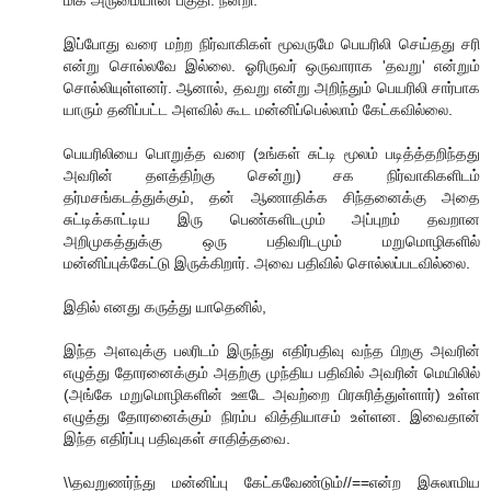
மிக அருமையான பகுதி. நன்றி.
இப்போது வரை மற்ற நிர்வாகிகள் மூவருமே பெயரிலி செய்தது சரி
என்று சொல்லவே இல்லை. ஓரிருவர் ஒருவாராக 'தவறு' என்றும்
சொல்லியுள்ளனர். ஆனால், தவறு என்று அறிந்தும் பெயரிலி சார்பாக
யாரும் தனிப்பட்ட அளவில் கூட மன்னிப்பெல்லாம் கேட்கவில்லை.
பெயரிலியை பொறுத்த வரை (உங்கள் சுட்டி மூலம் படித்த்தறிந்தது
அவரின் தளத்திற்கு சென்று) சக நிர்வாகிகளிடம்
தர்மசங்கடத்துக்கும், தன் ஆணாதிக்க சிந்தனைக்கு அதை
சுட்டிக்காட்டிய இரு பெண்களிடமும் அப்புறம் தவறான
அறிமுகத்துக்கு ஒரு பதிவரிடமும் மறுமொழிகளில்
மன்னிப்புக்கேட்டு இருக்கிறார். அவை பதிவில் சொல்லப்படவில்லை.
இதில் எனது கருத்து யாதெனில்,
இந்த அளவுக்கு பலரிடம் இருந்து எதிர்பதிவு வந்த பிறகு அவரின்
எழுத்து தோரனைக்கும் அதற்கு முந்திய பதிவில் அவரின் மெயிலில்
(அங்கே மறுமொழிகளின் ஊடே அவற்றை பிரசுரித்துள்ளார்) உள்ள
எழுத்து தோரனைக்கும் நிரம்ப வித்தியாசம் உள்ளன. இவைதான்
இந்த எதிர்ப்பு பதிவுகள் சாதித்தவை.
\\தவறுணர்ந்து மன்னிப்பு கேட்கவேண்டும்//==என்ற இசுலாமிய