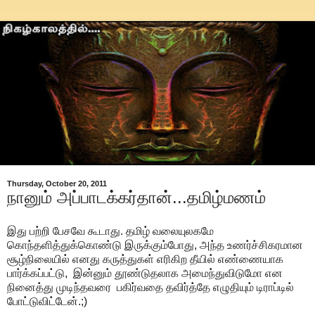
Thursday, October 20, 2011
நானும் அப்பாடக்கர்தான்...தமிழ்மணம்
இது பற்றி பேசவே கூடாது. தமிழ் வலையுலகமே
கொந்தளித்துக்கொண்டு இருக்கும்போது, அந்த உணர்ச்சிகரமான
சூழ்நிலையில் எனது கருத்துகள் எரிகிற தீயில் எண்ணையாக
பார்க்கப்பட்டு, இன்னும் தூண்டுதலாக அமைந்துவிடுமோ என
நினைத்து முடிந்தவரை பகிர்வதை தவிர்த்தே எழுதியும் டிராப்டில்
போட்டுவிட்டேன்.;)