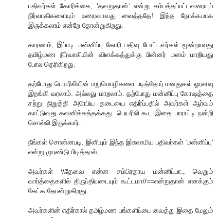
பதிவர்கள் கோரிக்கை, 'தவறுதான்' என்று சம்பத்தப்பட்டவரையும்
நிர்வாகிகளையும் உணரவாவது வைத்ததே! இந்த நோக்கமாக
இருக்கலாம் என்றே தோன்றுகிறது.
காரணம், இப்படி மன்னிப்பு கோரி பதிவு போட்டவர்கள் மூன்றாவது
தமிழ்மண நிர்வாகியின் விளக்கத்துக்கு பின்னர் மனம் மாறியது
போல தெரிகிறது.
தற்போது பெயரிலியின் மறுமொழிகளை படித்தோர் மனதுகள் ஓரளவு
இறங்கி வரலாம். அல்லது மாறலாம். தற்போது மன்னிப்பு கோஷத்தை
சற்று நிறுத்தி அரேபிய தடையை எதிர்ப்பதில் அவர்கள் ஆர்வம்
காட்டுவது கவனிக்கத்தக்கது. பெயரிலி கூட இதை பாராட்டி நன்றி
சொல்லி இருக்கார்.
நீங்கள் சொன்னபடி, இனியும் இந்த இசுலாமிய பதிவர்கள் 'மன்னிப்பு'
என்று முரண்டு பிடித்தால்,
அவர்கள் \\தேவை என்ன சம்பிரதாய மன்னிப்பா., வெறும்
வார்த்தைகளில் திருப்தியடையும் கூட்டமா//==என்றுதான் எனக்கும்
கேட்க தோன்றுகிறது.
அவர்களின் எதிர்கால் தமிழ்மண பங்களிப்பை வைத்து இதை மேலும்