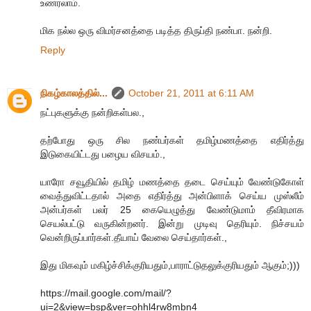
உணரலாம்.
மிக நல்ல ஒரு விமர்சனத்தை படித்த திருப்தி நண்பா. நன்றி.
Reply
நிகழ்காலத்தில்...
October 21, 2011 at 6:11 AM
நட்புகளுக்கு நன்றிகள்பல.,
தற்போது ஒரு சில நண்பர்கள் தமிழ்மணத்தை எதிர்த்து
இடுகையிட்டது பழைய விசயம்.,
யாரோ சவூதியில் தமிழ் மணத்தை தடை செய்யும் வேண்டுகோள்
வைத்துவிட்டதால் அதை எதிர்த்து அன்பிளாக் செய்ய முஸ்லீம்
அன்பர்கள் பலர் 25 கையெழுத்து வேண்டுமாம் தீவிரமாக
செயல்பட்டு வருகின்றனர். இன்று முடிவு தெரியும். நிச்சயம்
வென்றிருப்பார்கள்.தீயாய் வேலை செய்தார்கள்.,
இது மிகவும் மகிழ்ச்சிக்குரியதும்,பாராட்டுதலுக்குரியதும் ஆகும்;)))
https://mail.google.com/mail/?
ui=2&view=bsp&ver=ohhl4rw8mbn4