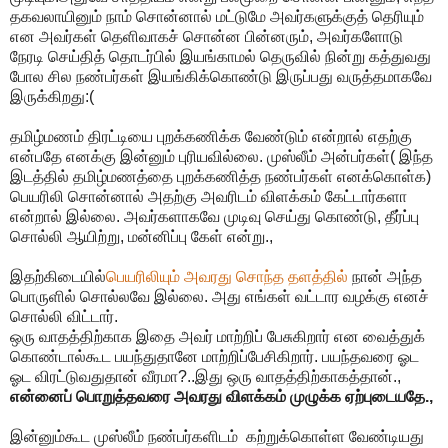
தகவலாயினும் நாம் சொன்னால் மட்டுமே அவர்களுக்குத் தெரியும்
என அவர்கள் தெளிவாகச் சொன்ன பின்னரும், அவர்களோடு
நேரடி செய்தித் தொடர்பில் இயங்காமல் தெருவில் நின்று கத்துவது
போல சில நண்பர்கள் இயங்கிக்கொண்டு இருப்பது வருத்தமாகவே
இருக்கிறது:(
தமிழ்மணம் திரட்டியை புறக்கணிக்க வேண்டும் என்றால் எதற்கு
என்பதே எனக்கு இன்னும் புரியவில்லை. முஸ்லீம் அன்பர்கள்( இந்த
இடத்தில் தமிழ்மணத்தை புறக்கணித்த நண்பர்கள் எனக்கொள்க)
பெயரிலி சொன்னால் அதற்கு அவரிடம் விளக்கம் கேட்டார்களா
என்றால் இல்லை. அவர்களாகவே முடிவு செய்து கொண்டு, தீர்ப்பு
சொல்லி ஆயிற்று, மன்னிப்பு கேள் என்று.,
இதற்கிடையில்
பெயரிலியும் அவரது சொந்த தளத்தில்
நான் அந்த
பொருளில் சொல்லவே இல்லை. அது எங்கள் வட்டார வழக்கு எனச்
சொல்லி விட்டார்.
ஒரு வாதத்திற்காக இதை அவர் மாற்றிப் பேசுகிறார் என வைத்துக்
கொண்டால்கூட பயந்துதானே மாற்றிப்பேசிகிறார். பயந்தவரை ஓட
ஓட விரட்டுவதுதான் வீரமா?..இது ஒரு வாதத்திற்காகத்தான்.,
என்னைப் பொறுத்தவரை அவரது விளக்கம் முழுக்க ஏற்புடையதே.,
இன்னும்கூட முஸ்லீம் நண்பர்களிடம் கற்றுக்கொள்ள வேண்டியது