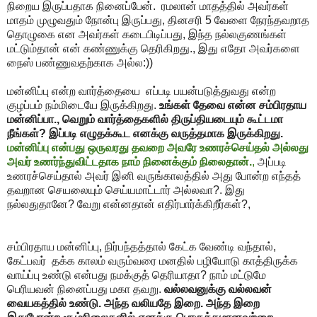
நிறைய இருப்பதாக நினைப்பேன். ரமலான் மாதத்தில் அவர்கள்
மாதம் முழுவதும் நோன்பு இருப்பது, தினசரி 5 வேளை நேரந்தவறாத
தொழுகை என அவர்கள் கடைபிடிப்பது, இந்த நல்லகுணங்கள்
மட்டும்தான் என் கண்ணுக்கு தெரிகிறது., இது எதோ அவர்களை
நைஸ் பண்ணுவதற்காக அல்ல:))
மன்னிப்பு என்ற வார்த்தையை எப்படி பயன்படுத்துவது என்ற
குழப்பம் நம்மிடையே இருக்கிறது.
உங்கள் தேவை என்ன சம்பிரதாய
மன்னிப்பா., வெறும் வார்த்தைகளில் திருப்தியடையும் கூட்டமா
நீங்கள்? இப்படி எழுதக்கூட எனக்கு வருத்தமாக இருக்கிறது.
மன்னிப்பு என்பது ஒருவரது தவறை அவரே உணரச்செய்தல் அல்லது
அவர் உணர்ந்துவிட்டதாக நாம் நினைக்கும் நிலைதான்.
,
அப்படி
உணரச்செய்தால் அவர் இனி வருங்காலத்தில் அது போன்ற எந்தத்
தவறான செயலையும் செய்யமாட்டார் அல்லவா?. இது
நல்லதுதானே? வேறு என்னதான் எதிர்பார்க்கிறீர்கள்?,
சம்பிரதாய மன்னிப்பு, நிர்பந்தத்தால் கேட்க வேண்டி வந்தால்,
கேட்பவர் தக்க காலம் வரும்வரை மனதில் பழியோடு காத்திருக்க
வாய்ப்பு உண்டு என்பது நமக்குத் தெரியாதா? நாம் மட்டுமே
பெரியவன் நினைப்பது மகா தவறு.
வல்லவனுக்கு வல்லவன்
வையகத்தில் உண்டு. அந்த வலியதே இறை. அந்த இறை