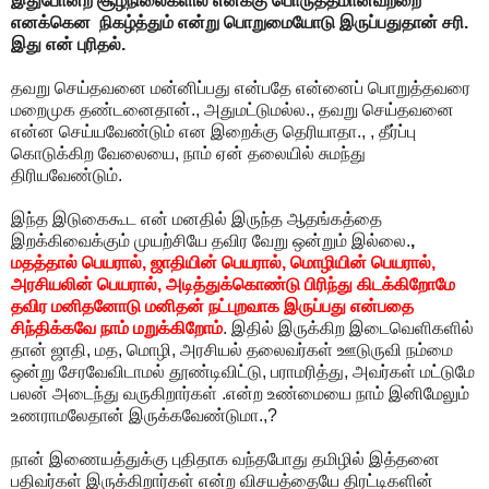
இதுபோன்ற சூழ்நிலைகளில் எனக்கு பொருத்தமானவற்றை
எனக்கென நிகழ்த்தும் என்று பொறுமையோடு இருப்பதுதான் சரி.
இது என் புரிதல்.
தவறு செய்தவனை மன்னிப்பது என்பதே என்னைப் பொறுத்தவரை
மறைமுக தண்டனைதான்., அதுமட்டுமல்ல., தவறு செய்தவனை
என்ன செய்யவேண்டும் என இறைக்கு தெரியாதா., , தீர்ப்பு
கொடுக்கிற வேலையை, நாம் ஏன் தலையில் சுமந்து
திரியவேண்டும்.
இந்த இடுகைகூட என் மனதில் இருந்த ஆதங்கத்தை
இறக்கிவைக்கும் முயற்சியே தவிர வேறு ஒன்றும் இல்லை.
,
மதத்தால் பெயரால், ஜாதியின் பெயரால், மொழியின் பெயரால்,
அரசியலின் பெயரால், அடித்துக்கொண்டு பிரிந்து கிடக்கிறோமே
தவிர
மனிதனோடு மனிதன் நட்புறவாக இருப்பது என்பதை
சிந்திக்கவே நாம் மறுக்கிறோம்
. இதில் இருக்கிற இடைவெளிகளில்
தான் ஜாதி, மத, மொழி, அரசியல் தலைவர்கள் ஊடுருவி நம்மை
ஒன்று சேரவேவிடாமல் தூண்டிவிட்டு, பராமரித்து, அவர்கள் மட்டுமே
பலன் அடைந்து வருகிறார்கள் .என்ற உண்மையை நாம் இனிமேலும்
உணராமலேதான் இருக்கவேண்டுமா.,?
நான் இணையத்துக்கு புதிதாக வந்தபோது தமிழில் இத்தனை
பதிவர்கள் இருக்கிறார்கள் என்ற விசயத்தையே திரட்டிகளின்