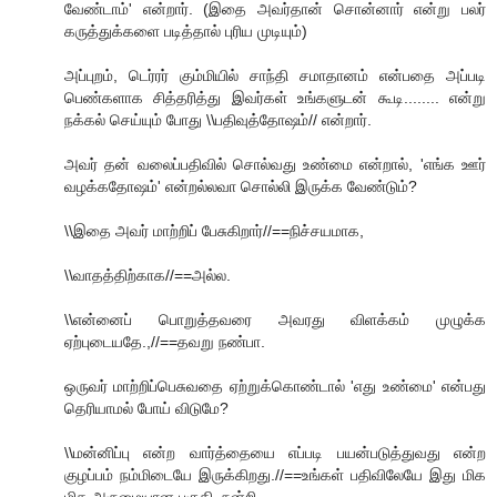
வேண்டாம்' என்றார். (இதை அவர்தான் சொன்னார் என்று பலர்
கருத்துக்களை படித்தால் புரிய முடியும்)
அப்புறம், டெர்ரர் கும்மியில் சாந்தி சமாதானம் என்பதை அப்படி
பெண்களாக சித்தரித்து இவர்கள் உங்களுடன் கூடி........ என்று
நக்கல் செய்யும் போது \\பதிவுத்தோஷம்// என்றார்.
அவர் தன் வலைப்பதிவில் சொல்வது உண்மை என்றால், 'எங்க ஊர்
வழக்கதோஷம்' என்றல்லவா சொல்லி இருக்க வேண்டும்?
\\இதை அவர் மாற்றிப் பேசுகிறார்//==நிச்சயமாக,
\\வாதத்திற்காக//==அல்ல.
\\என்னைப் பொறுத்தவரை அவரது விளக்கம் முழுக்க
ஏற்புடையதே.,//==தவறு நண்பா.
ஒருவர் மாற்றிப்பெசுவதை ஏற்றுக்கொண்டால் 'எது உண்மை' என்பது
தெரியாமல் போய் விடுமே?
\\மன்னிப்பு என்ற வார்த்தையை எப்படி பயன்படுத்துவது என்ற
குழப்பம் நம்மிடையே இருக்கிறது.//==உங்கள் பதிவிலேயே இது மிக