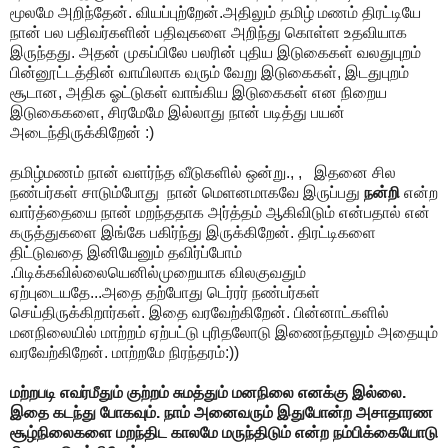
மூலமே அறிந்தேன். வியப்புற்றேன்.அதிலும் தமிழ் மணம் திரட்டியே
நான் பல பதிவர்களின் பதிவுகளை அறிந்து கொள்ள உதவியாக
இருந்தது. அதன் முகப்பிலே பலரின் புதிய இடுகைகள் வலதுபுறம்
பின்னூட்டத்தின் வாயிலாக வரும் வேறு இடுகைகள், இடதுபுறம்
சூடான, அதிக ஓட்டுகள் வாங்கிய இடுகைகள் என நிறைய
இடுகைகளை, சிரமேமே இல்லாது நான் படித்து பயன்
அடைந்திருக்கிறேன் :)
தமிழ்மணம் நான் வளர்ந்த வீடுகளில் ஒன்று., , இதனை சில
நண்பர்கள் சாடும்போது நான் மெளனமாகவே இருப்பது
நன்றி
என்ற
வார்த்தையை நான் மறந்ததாக அர்த்தம் ஆகிவிடும் என்பதால் என்
கருத்துகளை இங்கே பகிர்ந்து இருக்கிறேன். திரட்டிகளை
திட்டுவதை இனியேனும் தவிர்ப்போம்
.பிடிக்கவில்லையெனில்முறையாக விலகுவதும்
ஏற்புடையதே...அதை தற்போது டெர்ரர் நண்பர்கள்
செய்திருக்கிறார்கள். இதை வரவேற்கிறேன். பின்னாட்களில்
மனநிலையில் மாற்றம் ஏற்பட்டு புரிதலோடு இணைந்தாலும் அதையும்
வரவேற்கிறேன். மாற்றமே நிரந்தரம்:))
மற்றபடி எவர்மீதும் குற்றம் சுமத்தும் மனநிலை எனக்கு இல்லை.
இதை கடந்து போகவும். நாம் அனைவரும் இதுபோன்ற அசாதாரண
சூழ்நிலைகளை மறந்திட காலமே மருந்திடும் என்ற நம்பிக்கையோடு