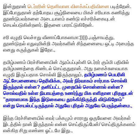
இன்றுதான்
டெர்ரரின் தெளிவான விளக்கப்பதிவினை
படித்தேன்.
இப்போதுதான் தற்போதய சூழ்நிலையை மிகச் சரியாக கணித்து
தூண்டுபவர்களை அடையாளம் கண்டு எச்சரிக்கையுடன்
செயல்படுகின்றனர். இதனை பாராட்டுகிறேன்.
சரி எழுதி வெச்சது வீணாப்போகலாமா:))))).,பஞ்சாயத்து,
தூண்டுதல் எதுவுமின்றி அவர்களின் சிந்தனையை ஒட்டி அமைந்த
எனது கருத்துகள் இதோ.,
தமிழ்மணம் பிரச்சினையின் ஆரம்பப்புள்ளி டெர்ரர் கும்மி பதிவில்
தமிழ்மணத்தை கிண்டல் செய்ததுதான். அது நகைச்சுவையாக
எழுதி இருப்பதாக சொல்லி இருந்தாலும்,
தமிழ்மணம் பெயரிலி
ஆட்சேபணையை தெரிவிக்க, அவர் நிர்வாகம் சார்பாக சொல்லி
இருந்தால் என்ன? தனிப்பட்ட முறையில் சொன்னால் என்ன?
சொல்வதில் உள்ள நியாயத்தை உணர்ந்து மிக எளிதான புரிதலுடன்
”தாராளமாக இந்த இடுகையை தூக்கி/திருத்தி விடுகிறோம்”
என்று செயல்பட்டிருந்தால் அதுவே புரிதல் அதுவே பெருந்தன்மை.,
இந்த பிரச்சினையில் எவர் பக்கமும் சாராது ஒருவேளை அவர்கள்
இடத்தில் நான் இருந்தால் என்ன செய்திருப்பேன்/ செய்திருக்கலாம்
என்கிற சிறு எண்ண ஓட்டமே இது.,