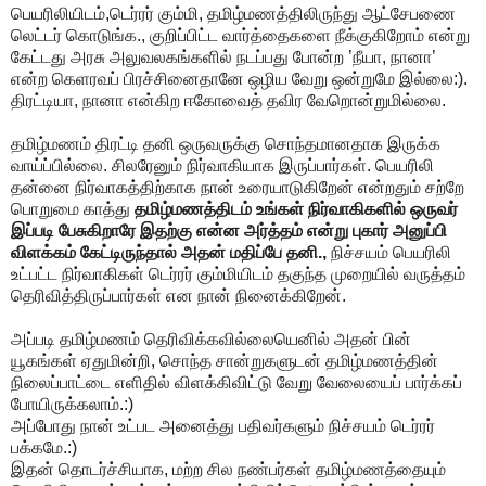
பெயரிலியிடம்,டெர்ரர் கும்மி, தமிழ்மணத்திலிருந்து ஆட்சேபணை
லெட்டர் கொடுங்க., குறிப்பிட்ட வார்த்தைகளை நீக்குகிறோம் என்று
கேட்டது அரசு அலுவலகங்களில் நடப்பது போன்ற ’நீயா, நானா’
என்ற கெளரவப் பிரச்சினைதானே ஒழிய வேறு ஒன்றுமே இல்லை:).
திரட்டியா, நானா என்கிற ஈகோவைத் தவிர வேறொன்றுமில்லை.
தமிழ்மணம் திரட்டி தனி ஒருவருக்கு சொந்தமானதாக இருக்க
வாய்ப்பில்லை. சிலரேனும் நிர்வாகியாக இருப்பார்கள். பெயரிலி
தன்னை நிர்வாகத்திற்காக நான் உரையாடுகிறேன் என்றதும் சற்றே
பொறுமை காத்து
தமிழ்மணத்திடம் உங்கள் நிர்வாகிகளில் ஒருவர்
இப்படி பேசுகிறாரே இதற்கு என்ன அர்த்தம் என்று புகார் அனுப்பி
விளக்கம் கேட்டிருந்தால் அதன் மதிப்பே தனி.,
நிச்சயம் பெயரிலி
உட்பட்ட நிர்வாகிகள் டெர்ரர் கும்மியிடம் தகுந்த முறையில் வருத்தம்
தெரிவித்திருப்பார்கள் என நான் நினைக்கிறேன்.
அப்படி தமிழ்மணம் தெரிவிக்கவில்லையெனில் அதன் பின்
யூகங்கள் ஏதுமின்றி, சொந்த சான்றுகளுடன் தமிழ்மணத்தின்
நிலைப்பாட்டை எளிதில் விளக்கிவிட்டு வேறு வேலையைப் பார்க்கப்
போயிருக்கலாம்.:)
அப்போது நான் உட்பட அனைத்து பதிவர்களும் நிச்சயம் டெர்ரர்
பக்கமே.:)
இதன் தொடர்ச்சியாக, மற்ற சில நண்பர்கள் தமிழ்மணத்தையும்