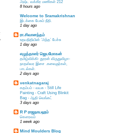
அஷ்ட வக்கிர மணிகள் 212
8 hours ago
Welcome to Sramakrishnan
இடக்கை பேசும் நீதி.
1 day ago
்
ரா.சிவானந்தம்
ை
உதயநிதியின் ‘அந்த’ பேச்சு
1 day ago
எழுத்தாளர் ஜெயமோகன்
தமிழ்விக்கி- தூரன் விருதுவிழா-
நாதஸ்வர இசை .கலைஞர்கள்,
பாடல்கள்.
2 days ago
venkatnagaraj
கதம்பம் - வயசு - Still Life
Painting - Craft Using Blinkit
Bag - ஆதி வெங்கட்
3 days ago
R P ராஜநாயஹம்
கௌரவம்
1 week ago
Mind Moulders Blog