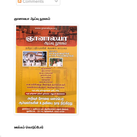
Comments
ஞானாலயா ஆய்வு நூலகம்
ஊக்கம் கொடுப்போர்