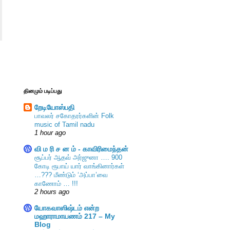
தினமும் படிப்பது
றேடியோஸ்பதி
பாவலர் சகோதரர்களின் Folk
music of Tamil nadu
1 hour ago
வி ம ரி ச ன ம் - காவிரிமைந்தன்
சூப்பர் ஆதவ் அர்ஜுனா …. 900
கோடி ரூபாய் யார் வாங்கினார்கள்
…??? மீண்டும் ‘அப்பா’வை
காணோம் … !!!
2 hours ago
யோகவாஸிஷ்டம் என்ற
மஹாராமாயணம் 217 – My
Blog