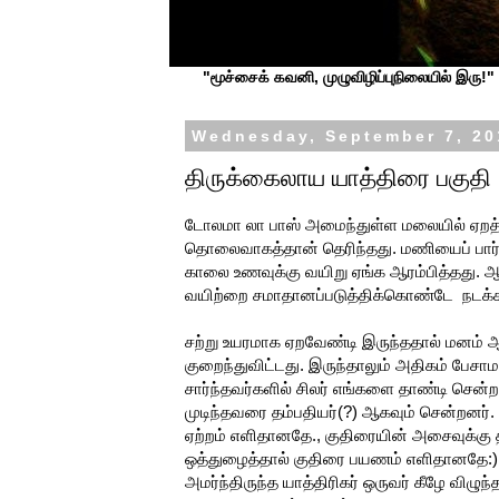
"மூச்சைக் கவனி, முழுவிழிப்புநிலையில் இரு!" ப
Wednesday, September 7, 20
திருக்கைலாய யாத்திரை பகுதி
டோலமா லா பாஸ் அமைந்துள்ள மலையில் ஏறத் த
தொலைவாகத்தான் தெரிந்தது. மணியைப் பார்த
காலை உணவுக்கு வயிறு ஏங்க ஆரம்பித்தது. 
வயிற்றை சமாதானப்படுத்திக்கொண்டே நடக்க
சற்று உயரமாக ஏறவேண்டி இருந்ததால் மனம் ஆ
குறைந்துவிட்டது. இருந்தாலும் அதிகம் பேச
சார்ந்தவர்களில் சிலர் எங்களை தாண்டி சென்ற
முடிந்தவரை தம்பதியர்(?) ஆகவும் சென்றனர்.
ஏற்றம் எளிதானதே., குதிரையின் அசைவுக்கு 
ஒத்துழைத்தால் குதிரை பயணம் எளிதானதே:).
அமர்ந்திருந்த யாத்திரிகர் ஒருவர் கீழே விழு