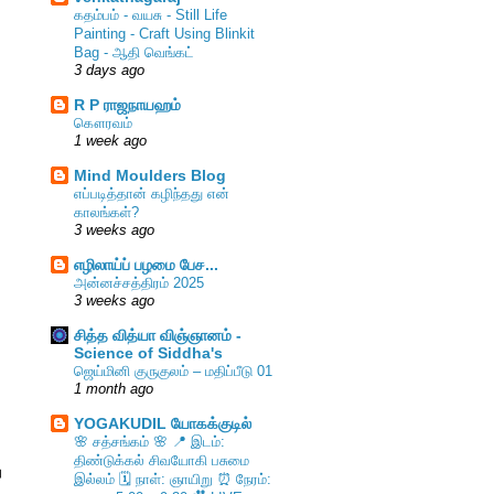
கதம்பம் - வயசு - Still Life
Painting - Craft Using Blinkit
Bag - ஆதி வெங்கட்
3 days ago
R P ராஜநாயஹம்
கௌரவம்
1 week ago
Mind Moulders Blog
எப்படித்தான் கழிந்தது என்
காலங்கள்?
3 weeks ago
எழிலாய்ப் பழமை பேச...
அன்னச்சத்திரம் 2025
3 weeks ago
சித்த வித்யா விஞ்ஞானம் -
Science of Siddha's
ஜெய்மினி குருகுலம் – மதிப்பீடு 01
1 month ago
YOGAKUDIL யோகக்குடில்
🌸 சத்சங்கம் 🌸 📍 இடம்:
திண்டுக்கல் சிவயோகி பசுமை
ு
இல்லம் 🗓️ நாள்: ஞாயிறு ⏰ நேரம்: