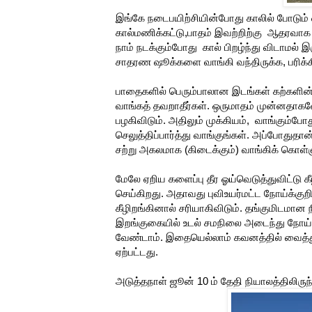
இங்கே நடைபயிற்சியின்போது காலில் போடும
கால்மணிக்கட்டு,பாதம் இவற்றிற்கு ஆதரவாக உ
நாம் நடக்கும்போது கால் பிறழ்ந்து விடாமல் இ
சாதரண ஷூக்களை வாங்கி வந்திருக்க, பரிக்க
பாதைகளில் பெரும்பாலான இடங்கள் கற்களின
வாங்கத் தவறாதீர்கள். ஒருமாதம் முன்னதாக
பழகிவிடும். அதிலும் முக்கியம், வாங்கும்போத
செலுத்திப்பார்த்து வாங்குங்கள். அப்போதுதான
சற்று அகலமாக (கிடைக்கும்) வாங்கிக் கொள்ள
மேலே ஏறிய களைப்பு தீர ஓய்வெடுத்துவிட்ட
செய்கிறது. அதாவது புவிஉயர்மட்ட நோய்க்குறி
கீழிறங்கினால் சரியாகிவிடும். தங்குமிடமான ந
இறங்குகையில் உடல் சமநிலை அடைந்து நோய்
வேண்டாம். இதையெல்லாம் கவனத்தில் வைத்து
ஏற்பட்டது.
அடுத்தநாள் ஜூன் 10 ம் தேதி நியாலத்திலிரு