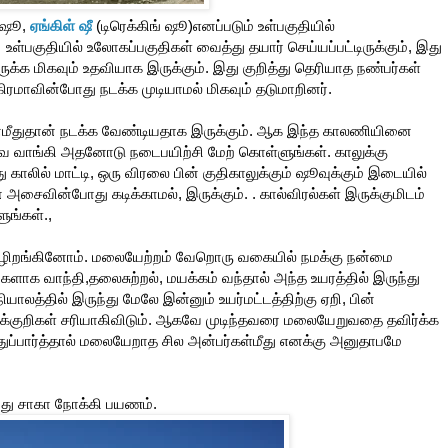
் ஷூ,
ஏங்கிள் ஷீ
(டிரெக்கிங் ஷூ)எனப்படும் உள்பகுதியில்
ள்பகுதியில் உலோகப்பகுதிகள் வைத்து தயார் செய்யப்பட்டிருக்கும், இது
ருக்க மிகவும் உதவியாக இருக்கும். இது குறித்து தெரியாத நண்பர்கள்
ிரமாவின்போது நடக்க முடியாமல் மிகவும் தடுமாறினர்.
்மீதுதான் நடக்க வேண்டியதாக இருக்கும். ஆக இந்த காலணியினை
வே வாங்கி அதனோடு நடைபயிற்சி மேற் கொள்ளுங்கள். காலுக்கு
ு காலில் மாட்டி, ஒரு விரலை பின் குதிகாலுக்கும் ஷூவுக்கும் இடையில்
் அசைவின்போது கடிக்காமல், இருக்கும். . கால்விரல்கள் இருக்குமிடம்
ுங்கள்.,
ு கீழிறங்கினோம். மலையேற்றம் வேறொரு வகையில் நமக்கு நன்மை
களாக வாந்தி,தலைசுற்றல், மயக்கம் வந்தால் அந்த உயரத்தில் இருந்து
ியாலத்தில் இருந்து மேலே இன்னும் உயர்மட்டத்திற்கு ஏறி, பின்
க்குறிகள் சரியாகிவிடும். ஆகவே முடிந்தவரை மலையேறுவதை தவிர்க்க
ப்பார்த்தால் மலையேறாத சில அன்பர்கள்மீது எனக்கு அனுதாபமே
ந்து சாகா நோக்கி பயணம்.