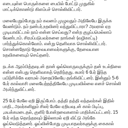
எடையுள்ள பொருள்களை பையில் போட்டு முதுகில்
மாட்டிக்கொண்டு கிளம்பச் சொல்லிவிட்டார்.
மலையேறும்போது நம் கவனம் முழுவதும் அதிலேயே இருக்க
வேண்டும். நம் நண்பர்,உறவினர் வந்துவிட்டாரா? அவரால் ஏற
முடியாவிட்டால் நாம் என்ன செய்வது? என்ற குழப்பமெல்லாம்
வேண்டாம். சிரமப்படுபவர்களை நாங்கள் (வழிகாட்டி)
பார்த்துக்கொள்வோம். என்று தெளிவாக சொல்லிவிட்டார்.
சொன்னதோடு தேவையானவர்களுக்கு, தேவையான
உதவிகளையும் செய்தனர்.
நடக்க ஆரம்பித்தவுடன் தான் ஒவ்வொருவருக்கும் தன் உடல்நிலை
என்ன என்பது தெளிவாகத் தெரிந்தது. சுமார் 6 பேர் இந்த
பயிற்சிக்கே வராமல் அறையிலேயே தங்கிவிட்டனர். இன்னும் 5-6
பேர் கால்வாசி மலையேற்றத்திலேயே முடியவில்லை எனச் சொல்லி
அமர்ந்துவிட்டனர்.
25 பேர் மேலே ஏறி இருப்போம். தத்தி தத்தி வந்தவர்கள் இதில்
பாதி., அவர்களிலும் சிலர் மேலே ஏறியவுடன் கால் பிடிப்பு,
,மயக்கமடைதல், குளிர் போன்றவைகளால் பாதிக்கப்பட்டனர். 15
பேர் எந்த தொந்தரவும் இல்லாமல் ஏறி விட்டு அங்கே
ஓய்வெடுத்தனர். ஓய்வின்போது முடியாதவர்களுக்கு கைகால்