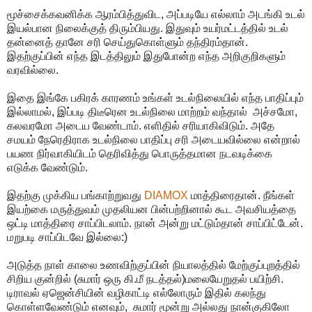
மூச்சைக்கவனிக்க ஆரம்பித்துவிட, அப்படியே எல்லாம் அடங்கி உடல்
இயல்பான நிலைக்குத் திரும்பியது. இதுவும் உயர்மட்டத்தில் உடல்
தன்னைத் தானே சரி செய்துகொள்ளும் தந்திரம்தான்.
இதற்குப்பின் எந்த இடத்திலும் இதுபோன்ற எந்த அறிகுறிகளும்
வரவில்லை.
இதை இங்கே பகிரக் காரணம் உங்கள் உடல்நிலையில் எந்த பாதிப்பும்
இல்லாமல், இப்படி திடீரென உடல்நிலை மாற்றம் வந்தால் அச்சமோ,
கலவரமோ அடைய வேண்டாம். எளிதில் சரியாகிவிடும். அதே
சமயம் நேரெதிராக உடல்நிலை பாதிப்பு சரி அடையவில்லை என்றால்
பயண நிர்வாகியிடம் தெரிவித்து பொருத்தமான நடவடிக்கை
எடுக்க வேண்டும்.
இதற்கு முக்கிய பங்காற்றுவது
DIAMOX
மாத்திரைதான். நீங்கள்
இயற்கை மருத்துவம் முதலியன பின்பற்றினால் கூட அவசியத்தை
ஒட்டி மாத்திரை சாப்பிடலாம். நான் அன்று மட்டும்தான் சாப்பிட்டேன்.
மறுபடி சாப்பிடவே இல்லை:)
அடுத்த நாள் காலை உணவிற்குப்பின் நியாலத்தில் மேற்குப்புறத்தில்
சிறிய குன்றில் (சுமார் ஒரு கி.மீ நடத்தல்)மலையேறுதல் பயிற்சி.
டிராவல் ஏஜென்சியின் வழிகாட்டி எல்லோரும் இதில் கலந்து
கொள்ளவேண்டும் எனவும், சுமார் மூன்று அல்லது நான்குகிலோ