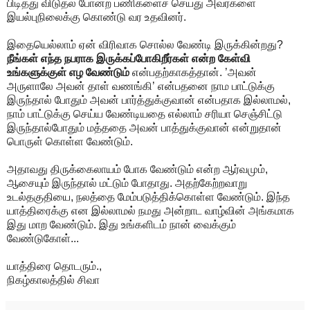
பிடித்து விடுதல் போன்ற பணிகளைச் செய்து அவர்களை
இயல்புநிலைக்கு கொண்டு வர உதவினர்.
இதையெல்லாம் ஏன் விரிவாக சொல்ல வேண்டி இருக்கின்றது?
நீங்கள் எந்த நபராக இருக்கப்போகிறீர்கள் என்ற கேள்வி
உங்களுக்குள் எழ வேண்டும்
என்பதற்காகத்தான். ’அவன்
அருளாலே அவன் தாள் வணங்கி’ என்பதனை நாம பாட்டுக்கு
இருந்தால் போதும் அவன் பார்த்துக்குவான் என்பதாக இல்லாமல்,
நாம் பாட்டுக்கு செய்ய வேண்டியதை எல்லாம் சரியா செஞ்சிட்டு
இருந்தால்போதும் மத்ததை அவன் பாத்துக்குவான் என்றுதான்
பொருள் கொள்ள வேண்டும்.
அதாவது திருக்கைலாயம் போக வேண்டும் என்ற ஆர்வமும்,
ஆசையும் இருந்தால் மட்டும் போதாது. அதற்கேற்றவாறு
உடல்தகுதியை, நலத்தை மேம்படுத்திக்கொள்ள வேண்டும். இந்த
யாத்திரைக்கு என இல்லாமல் நமது அன்றாட வாழ்வின் அங்கமாக
இது மாற வேண்டும். இது உங்களிடம் நான் வைக்கும்
வேண்டுகோள்...
யாத்திரை தொடரும்.,
நிகழ்காலத்தில் சிவா