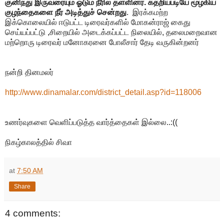
குனிந்து இருவரையும் ஓடும் நீரில் தள்ளினர். கதறியபடியே மூழ்கிய
குழந்தைகளை நீர் அடித்துச் சென்றது
. இரக்கமற்ற
இக்கொலையில் ஈடுபட்ட டிரைவர்களில் மோகன்ராஜ் கைது
செய்யப்பட்டு ,சிறையில் அடைக்கப்பட்ட நிலையில், தலைமறைவான
மற்றொரு டிரைவர் மனோகரனை போலீசார் தேடி வருகின்றனர்
நன்றி தினமலர்
http://www.dinamalar.com/district_detail.asp?id=118006
உணர்வுகளை வெளிப்படுத்த வார்த்தைகள் இல்லை..:((
நிகழ்காலத்தில் சிவா
at
7:50 AM
Share
4 comments: