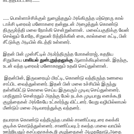
கடத்தப்பட்டனர்......
..... பொள்ளாச்சிக்குள் நுழைந்ததும் அங்கிருந்த மற்றொரு கால்
டாக்சி டிரைவர் மனோகரை தன்னுடன் அழைத்துக் கொண்டு
திருமூர்த்தி மலை நோக்கி சென்றுள்ளான். மலைப்பகுதிக்கு வேன்
செல்லும் போதே, சிறுவன் ரித்திக்கின் கை, கால்களை கட்டி, பின்
சீட்டுக்கு அடியில் கிடத்தி உள்ளனர்.
இதன் பின் முன்சீட்டில் அமர்ந்திருந்த மோகன்ராஜ், கதறிய
சிறுமியை
பாலியல் துன்புறுத்தலுக்கு
ஆளாக்கியுள்ளான். இதற்கு,
உடன் வந்த டிரைவர் மனோகரனும் உதவி செய்துள்ளான்.
இதன்பின், இருவரையும் மிரட்டி, கொண்டு வந்திருந்த உணவை
சாப்பிட வைத்துள்ளனர். இதன் பின் மலை உச்சியில் இருந்து
தள்ளிவிட்டு கொலை செய்ய இருவரும் முடிவு செய்துள்ளனர்.
பாதிதூரம் சென்றதும் அதற்கு மேல் நடக்க முடியாது எனக்கூறி
குழந்தைகள் அங்கேயே உட்கார்ந்து விட்டனர். வேறு வழியில்லாமல்
மீண்டும் மலை அடிவாரத்துக்கு வந்தனர்.
தயாராக கொண்டு வந்திருந்த பாலில் சாணிப்பவுடரை கலக்கி
குடிக்க கொடுத்துள்ளனர். சாணிப்பவுடர் கலந்த பாலை வாயில்
ஊற்றியதும் கசப்பதாகக்கூறி குழந்தைகள் அழுததோடு,அதை