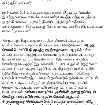
கீழே துப்பி விட்டனர்.
ரகசியமாக பேசிக் கொண்ட டிரைவர்கள் இருவரும், வேனில்
இருந்து பிளாஸ்டிக் பேக்கை கொண்டு எடுத்து வந்து கழுத்தை
இறுக்கி உள்ளனர். மூச்சுத் திணறிய இருவரும் சத்தமாக
கத்தியுள்ளனர். இதில் பயந்து போன டிரைவர்கள் இத்திட் டத்தையும்
கைவிட்டு விட்டனர்.
தொடர்ந்து, இருவரையும் சாப்பிடச் சொல்லி மீதமிருந்த
டிபன்பாக்சையும், தண்ணீர் பாட்டிலையும் கொடுத்தனர்.
அழுது
கொண்டே சாப்பிட்டு முடித்த குழந்தைகளை,
அருகில் உள்ள
கால்வாயில் கை கழுவும்படி மோகன்ராஜ் கூறியுள்ளான். பயந்து
போன சிறுமி, வாட்டர் கேனில் உள்ள நீரில் கையை கழுவிக்
கொள்வதாக தெரிவித்து உள்ளாள். உடனே, சிறுவன் ரித்திக்கை
கால்வாயில் கைகழுவ அனுப்பினான். சிறுவனும் வாய்க்காலில்
ஓடும் நீரில் கை கழுவிக் கொண்டு திரும்பினான். அப்போது
டிரைவர் மோகன்ராஜ், "யாரையும் தண்ணீரில் தள்ளி விடமாட்டேன்.
தம்பியை பாதுகாப்புக்கு அழைத்துச் சென்று கை கழுவிக்
கொண்டு, பாட்டிலில் தண்ணீர் எடுத்து வா' என, அன்பாக
பேசியுள்ளான்.
உண்மை என நம்பிய முஸ்கின், தனது தம்பியுடன்
சென்று, கால்வாயில் கை கழுவிக் கொண்டிருந்தாள்.
சிறுவர்களுக்கு தெரியாமல் பின் தொடர்ந்த டிரைவர்கள், கீழே