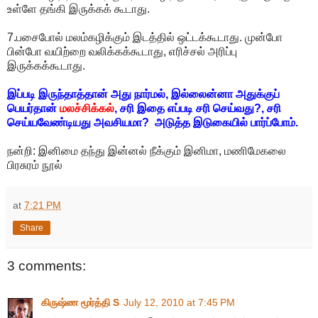
உள்ளே தங்கி இருக்கக் கூடாது.
7.பசைபோல் மலம்கழிக்கும் இடத்தில் ஒட்டக்கூடாது. முன்போ
பின்போ வயிற்றை வலிக்கக்கூடாது, எரிச்சல் அரிப்பு
இருக்கக்கூடாது.
இப்படி இருந்தாத்தான் அது நார்மல், இல்லைன்னா அதுக்குப்
பெயர்தான்
மலச்சிக்கல்
, சரி இதை எப்படி சரி செய்வது?, சரி
செய்யவேண்டியது அவசியமா? அடுத்த இடுகையில் பார்ப்போம்.
நன்றி: இனிமை தந்து இன்னல் நீக்கும் இனிமா, மணிமேகலை
பிரசுரம் நூல்
at
7:21 PM
Share
3 comments:
கிருஷ்ண மூர்த்தி S
July 12, 2010 at 7:45 PM