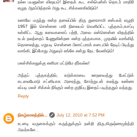
நல்ல பயனுள்ள விஷயம்! இதைக் கூட சஸ்பென்ஸ் தொடர் மாதிரி
எழுத ஆரம்பித்தால் அது கூட சிக்கலாகிவிடும்!
உணவே மருந்து என்ற தலைப்பில் திரு துரைசாமி என்பவர் எழுதி
1957 இல் சென்னை பாரி நிலையம் வெளியிட்ட புத்தகம்,கசப்பு
உள்ளிட்ட ஆறு சுவைகளைப் பற்றி, அவை என்னென்ன விதத்தில்
உடல் நலத்தைப் பேணுகின்றன என்ற புத்தகமாக, முதலில் வாங்கித்
தொலைத்து, மறுபடி சென்னை பிளாட்பாரக் கடையில் தேடிப் பிடித்து
வாங்கி, இப்போது அதுவும் எங்கே என்று தேட வேண்டும்!
மலச்சிக்கலுக்கு எனிமா மட்டுமே தீர்வல்ல!
அந்தப் புத்தகத்தில், கடுக்காயை ஊறவைத்து போட்டுக்
கடலையோடு சட்னியாக அரைத்து, சோற்றுடன் கலந்து உண்ண
எப்படி மலச் சிக்கல் நீங்கும் என்ற குறிப்பு இதைப் படித்ததும் வந்தது.
Reply
நிகழ்காலத்தில்...
July 12, 2010 at 7:52 PM
உடனடி வருகைக்கும் கருத்துக்கும் நன்றி திரு,கிருஷ்ணமூர்த்தி
அவர்களே..