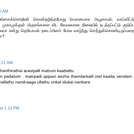
6 AM
ங்கைக்கொடூரன் கொன்றழித்தபோது மௌனமாக அழுகாமல், வாய்விட்ட
ுகாமுக்குள் மிருகங்களை விட கேவலமான நிலையில் நடத்தப்பட்டு குடும்
லையா என்று தெரியாமல் நடைப்பினம் போல வாழ்ந்து செத்துக்கொண்டிருப்பத
ரா?
0:21 AM
thanthirathai arasiyalil matrum kaattattu.
payan padatum . matrpadi appavi eezha thamilarkalil mel kaatta vendam 
, nallathu nandraaga ullathu unkal idukai nanbare
at 1:11 PM