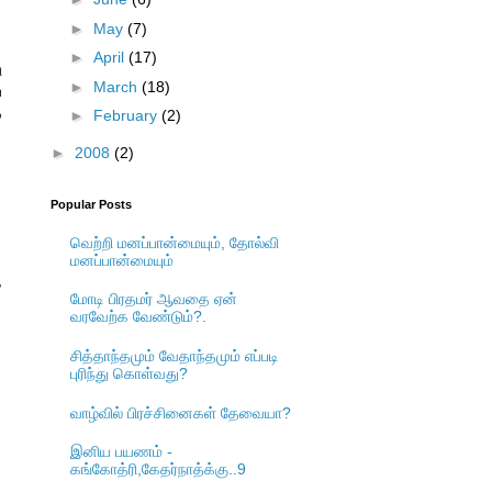
►
May
(7)
►
April
(17)
ு
►
March
(18)
ப
ை
►
February
(2)
►
2008
(2)
Popular Posts
வெற்றி மனப்பான்மையும், தோல்வி
மனப்பான்மையும்
,
மோடி பிரதமர் ஆவதை ஏன்
வரவேற்க வேண்டும்?.
சித்தாந்தமும் வேதாந்தமும் எப்படி
புரிந்து கொள்வது?
வாழ்வில் பிரச்சினைகள் தேவையா?
இனிய பயணம் -
கங்கோத்ரி,கேதர்நாத்க்கு..9