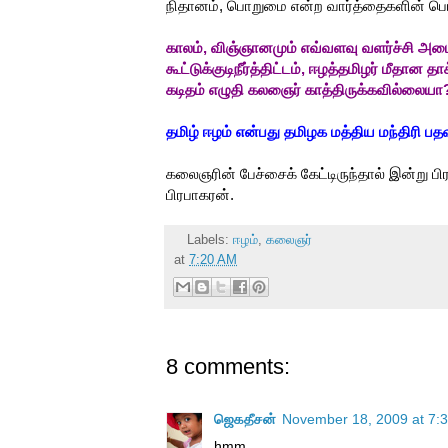
நிதானம், பொறுமை என்ற வார்த்தைகளின் பொரு
காலம், விஞ்ஞானமும் எவ்வளவு வளர்ச்சி அடைந
கூட்டுக்குடிநீர்த்திட்டம், ஈழத்தமிழர் மீதா
கடிதம் எழுதி கலஞைர் காத்திருக்கவில்லையா
தமிழ் ஈழம் என்பது தமிழக மத்திய மந்திரி பத
கலைஞரின் பேச்சைக் கேட்டிருந்தால் இன்று பி
பிரபாகரன்.
Labels:
ஈழம்
,
கலைஞர்
at
7:20 AM
8 comments:
ஜெகதீசன்
November 18, 2009 at 7:
hmm....