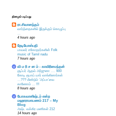
தினமும் படிப்பது
ரா.சிவானந்தம்
வார்த்தைகளில் இருக்கும் கொழுப்பு
...
4 hours ago
றேடியோஸ்பதி
பாவலர் சகோதரர்களின் Folk
music of Tamil nadu
7 hours ago
வி ம ரி ச ன ம் - காவிரிமைந்தன்
சூப்பர் ஆதவ் அர்ஜுனா …. 900
கோடி ரூபாய் யார் வாங்கினார்கள்
…??? மீண்டும் ‘அப்பா’வை
காணோம் … !!!
8 hours ago
யோகவாஸிஷ்டம் என்ற
மஹாராமாயணம் 217 – My
Blog
அஷ்ட வக்கிர மணிகள் 212
14 hours ago