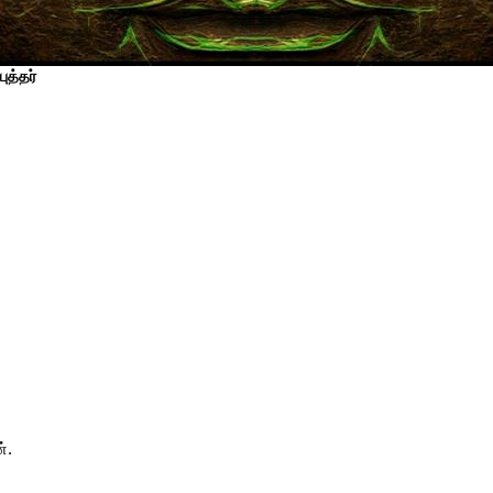
ுத்தர்
்.