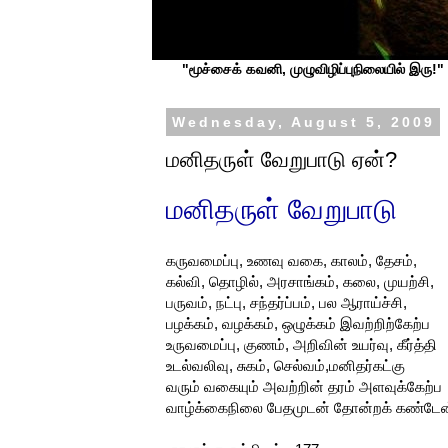
"மூச்சைக் கவனி, முழுவிழிப்புநிலையில் இரு!" ப
Wednesday, August 5, 2009
மனிதருள் வேறுபாடு ஏன்?
மனிதருள் வேறுபாடு
கருவமைப்பு, உணவு வகை, காலம், தேசம்,
கல்வி, தொழில், அரசாங்கம், கலை, முயற்சி,
பருவம், நட்பு, சந்தர்ப்பம், பல ஆராய்ச்சி,
பழக்கம், வழக்கம், ஒழுக்கம் இவற்றிற்கேற்ப
உருவமைப்பு, குணம், அறிவின் உயர்வு, கீர்த்தி
உடல்வலிவு, சுகம், செல்வம்,மனிதர்கட்கு
வரும் வகையும் அவற்றின் தரம் அளவுக்கேற்ப
வாழ்க்கைநிலை பேதமுடன் தோன்றக் கண்டேன