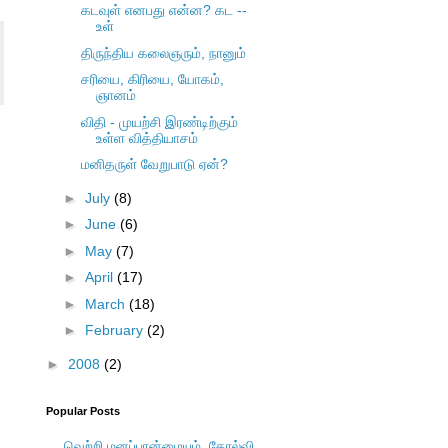
கடவுள் எனபது என்ன? கட --
உள்
திருந்திய கலைஞரும், நானும்
சரியை, கிரியை, யோகம்,
ஞானம்
விதி - முயற்சி இரண்டிற்கும்
உள்ள வித்தியாசம்
மனிதருள் வேறுபாடு ஏன்?
►
July
(8)
►
June
(6)
►
May
(7)
►
April
(17)
►
March
(18)
►
February
(2)
►
2008
(2)
Popular Posts
வெற்றி மனப்பான்மையும், தோல்வி