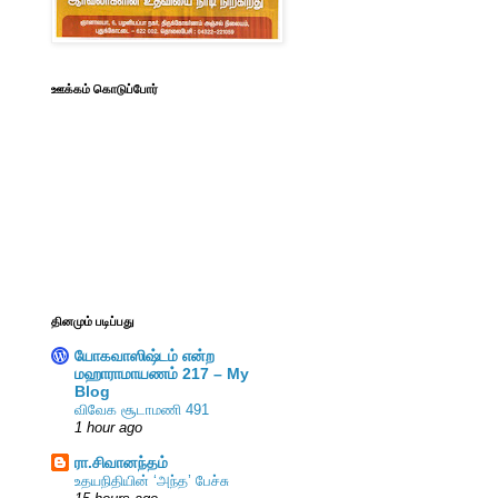
ஊக்கம் கொடுப்போர்
தினமும் படிப்பது
யோகவாஸிஷ்டம் என்ற
மஹாராமாயணம் 217 – My
Blog
விவேக சூடாமணி 491
1 hour ago
ரா.சிவானந்தம்
உதயநிதியின் ‘அந்த’ பேச்சு