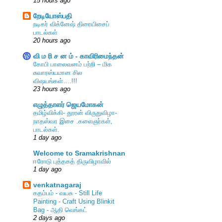
15 hours ago
றேடியோஸ்பதி
நடிகர் விக்னேஷ் திரையிசைப்
பாடல்கள்
20 hours ago
வி ம ரி ச ன ம் - காவிரிமைந்தன்
கோபி பாலைவனம் பற்றி – மிக
சுவாரஸ்யமான சில
விஷயங்கள்….!!!
23 hours ago
எழுத்தாளர் ஜெயமோகன்
தமிழ்விக்கி- தூரன் விருதுவிழா-
நாதஸ்வர இசை .கலைஞர்கள்,
பாடல்கள்.
1 day ago
Welcome to Sramakrishnan
ஈரோடு புத்தகத் திருவிழாவில்
1 day ago
venkatnagaraj
கதம்பம் - வயசு - Still Life
Painting - Craft Using Blinkit
Bag - ஆதி வெங்கட்
2 days ago