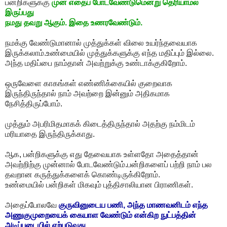
பன்றிகளுக்கு
முன்
எதைப்
போடவேண்டுமென்று
தெரியாமல்
இருப்பது
நமது
தவறு
ஆகும்
.
இதை
உணரவேண்டும்
.
நமக்கு வேண்டுமானால் முத்துக்கள் விலை உயர்ந்தவையாக
இருக்கலாம்.உண்மையில் முத்துக்களுக்கு எந்த மதிப்பும் இல்லை.
அந்த மதிப்பை நாம்தான் அவற்றுக்கு உண்டாக்குகிறோம்.
ஒருவேளை காகங்கள் எண்ணிக்கையில் குறைவாக
இருந்திருந்தால் நாம் அவற்றை இன்னும் அதிகமாக
நேசித்திருப்போம்.
முத்தும் அபரிமிதமாகக் கிடைத்திருந்தால் அதற்கு நம்மிடம்
மரியாதை இருந்திருக்காது.
ஆக, பன்றிகளுக்கு எது தேவையாக உள்ளதோ அதைத்தான்
அவற்றிற்கு முன்னால் போடவேண்டும்.பன்றிகளைப் பற்றி நாம் பல
தவறான கருத்துக்களைக் கொண்டிருக்கிறோம்.
உண்மையில் பன்றிகள் மிகவும் புத்திசாலியான பிராணிகள்.
அதைப்போலவே
குருவினுடைய பணி, அந்த மாணவனிடம் எந்த
அணுகுமுறையைக் கையாள வேண்டும் என்கிற நுட்பத்தின்
அடிப்படையில் ஏற்படுவது.