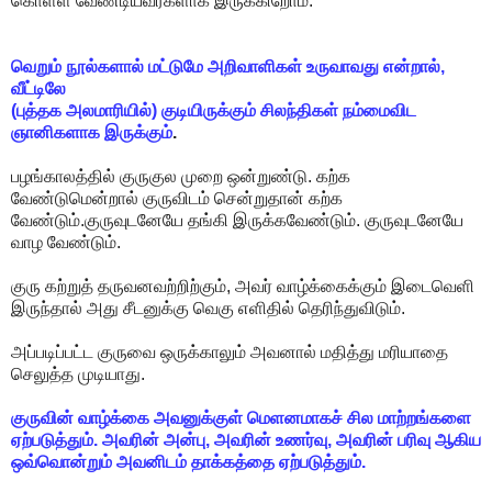
கொள்ள வேண்டியவர்களாக இருக்கிறோம்.
வெறும்
நூல்களால்
மட்டுமே
அறிவாளிகள்
உருவாவது
என்றால்
,
வீட்டிலே
(
புத்தக
அலமாரியில்
)
குடியிருக்கும்
சிலந்திகள்
நம்மைவிட
ஞானிகளாக
இருக்கும்
.
பழங்காலத்தில் குருகுல முறை ஒன்றுண்டு. கற்க
வேண்டுமென்றால் குருவிடம் சென்றுதான் கற்க
வேண்டும்.குருவுடனேயே தங்கி இருக்கவேண்டும். குருவுடனேயே
வாழ வேண்டும்.
குரு கற்றுத் தருவனவற்றிற்கும், அவர் வாழ்க்கைக்கும் இடைவெளி
இருந்தால் அது சீடனுக்கு வெகு எளிதில் தெரிந்துவிடும்.
அப்படிப்பட்ட குருவை ஒருக்காலும் அவனால் மதித்து மரியாதை
செலுத்த முடியாது.
குருவின் வாழ்க்கை அவனுக்குள் மெளனமாகச் சில மாற்றங்களை
ஏற்படுத்தும். அவரின் அன்பு, அவரின் உணர்வு, அவரின் பரிவு ஆகிய
ஒவ்வொன்றும் அவனிடம் தாக்கத்தை ஏற்படுத்தும்.