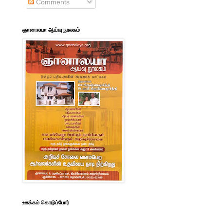
Comments
ஞானாலயா ஆய்வு நூலகம்
ஊக்கம் கொடுப்போர்