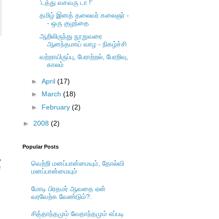
‘டத்து வசவரு டா !’
தமிழ் இனத் தலைவர் கலைஞர் -
- ஒரு குழந்தை
ஆறிலிருந்து நூறுவரை
ஆனந்தமாய் வாழ - நிகழ்ச்சி
வற்றாயிருப்பு, பேராற்றல், பேரறிவு,
காலம்
►
April
(17)
►
March
(18)
►
February
(2)
►
2008
(2)
Popular Posts
ை
வெற்றி மனப்பான்மையும், தோல்வி
ர
மனப்பான்மையும்
மோடி பிரதமர் ஆவதை ஏன்
வரவேற்க வேண்டும்?.
சித்தாந்தமும் வேதாந்தமும் எப்படி