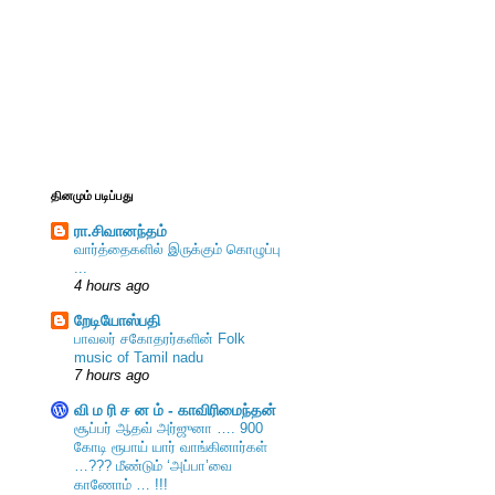
தினமும் படிப்பது
ரா.சிவானந்தம்
வார்த்தைகளில் இருக்கும் கொழுப்பு
...
4 hours ago
றேடியோஸ்பதி
பாவலர் சகோதரர்களின் Folk
music of Tamil nadu
7 hours ago
வி ம ரி ச ன ம் - காவிரிமைந்தன்
சூப்பர் ஆதவ் அர்ஜுனா …. 900
கோடி ரூபாய் யார் வாங்கினார்கள்
…??? மீண்டும் ‘அப்பா’வை
காணோம் … !!!