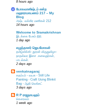
8 hours ago
யோகவாஸிஷ்டம் என்ற
மஹாராமாயணம் 217 – My
Blog
அஷ்ட வக்கிர மணிகள் 212
14 hours ago
Welcome to Sramakrishnan
இடக்கை பேசும் நீதி.
1 day ago
எழுத்தாளர் ஜெயமோகன்
தமிழ்விக்கி- தூரன் விருதுவிழா-
நாதஸ்வர இசை .கலைஞர்கள்,
பாடல்கள்.
2 days ago
venkatnagaraj
கதம்பம் - வயசு - Still Life
Painting - Craft Using Blinkit
Bag - ஆதி வெங்கட்
3 days ago
R P ராஜநாயஹம்
கௌரவம்
1 week ago