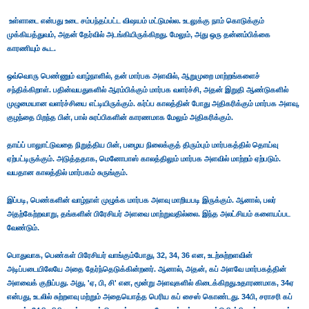
உள்ளாடை என்பது உடை சம்பந்தப்பட்ட விஷயம் மட்டுமல்ல. உடலுக்கு நாம் கொடுக்கும்
முக்கியத்துவம், அதன் தேர்வில் அடங்கியிருக்கிறது. மேலும், அது ஒரு தன்னம்பிக்கை
காரணியும் கூட.
ஒவ்வொரு பெண்ணும் வாழ்நாளில், தன் மார்பக அளவில், ஆறுமுறை மாற்றங்களைச்
சந்திக்கிறாள். பதின்வயதுகளில் ஆரம்பிக்கும் மார்பக வளர்ச்சி, அதன் இறுதி ஆண்டுகளில்
முழுமையான வளர்ச்சியை எட்டியிருக்கும். கர்ப்ப காலத்தின் போது அதிகரிக்கும் மார்பக அளவு,
குழந்தை பிறந்த பின், பால் சுரப்பிகளின் காரணமாக மேலும் அதிகரிக்கும்.
தாய்ப் பாலுாட்டுவதை நிறுத்திய பின், பழைய நிலைக்குத் திரும்பும் மார்பகத்தில் தொய்வு
ஏற்பட்டிருக்கும். அடுத்ததாக, மெனோபாஸ் காலத்திலும் மார்பக அளவில் மாற்றம் ஏற்படும்.
வயதான காலத்தில் மார்பகம் சுருங்கும்.
இப்படி, பெண்களின் வாழ்நாள் முழுக்க மார்பக அளவு மாறியபடி இருக்கும். ஆனால், பலர்
அதற்கேற்றவாறு, தங்களின் பிரேசியர் அளவை மாற்றுவதில்லை. இந்த அலட்சியம் களையப்பட
வேண்டும்.
பொதுவாக, பெண்கள் பிரேசியர் வாங்கும்போது, 32, 34, 36 என, உடற்சுற்றளவின்
அடிப்படையிலேயே அதை தேர்ந்தெடுக்கின்றனர். ஆனால், அதன், கப் அளவே மார்பகத்தின்
அளவைக் குறிப்பது. அது, 'ஏ, பி, சி' என, மூன்று அளவுகளில் கிடைக்கிறது.உதாரணமாக, 34ஏ
என்பது, உடலில் சுற்றளவு மற்றும் அதையொத்த பெரிய கப் சைஸ் கொண்டது. 34பி, சராசரி கப்