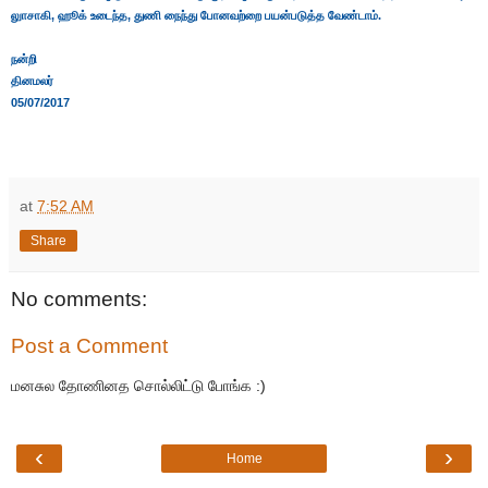
லுாசாகி, ஹூக் உடைந்த, துணி நைந்து போனவற்றை பயன்படுத்த வேண்டாம்.
நன்றி
தினமலர்
05/07/2017
at
7:52 AM
Share
No comments:
Post a Comment
மனசுல தோணினத சொல்லிட்டு போங்க :)
‹
›
Home