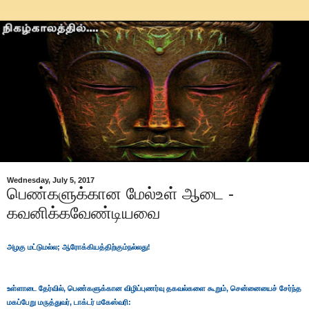
Wednesday, July 5, 2017
பெண்களுக்கான மேல்உள் ஆடை -
கவனிக்கவேண்டியவை
அழகு மட்டுமல்ல; ஆரோக்கியத்திற்கும்நல்லது!
உள்ளாடை தேர்வில், பெண்களுக்கான விழிப்புணர்வு தகவல்களை கூறும், சென்னையைச் சேர்ந்த
மகப்பேறு மருத்துவர், டாக்டர் மகேஸ்வரி: