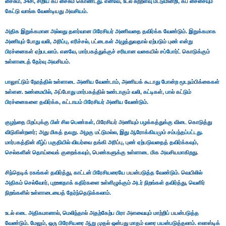
சைசும், 34சி, சிறிய கப் சைசும் கொண்டது. எனவே, உடல் சுற்றளவு மட்டுமின்றி, கப் சைசையும்
கேட்டு வாங்க வேண்டியது அவசியம்.
அதிக இறுக்கமான அல்லது தளர்வான பிரேசியர் அணிவதை தவிர்க்க வேண்டும். இறுக்கமாக
அணியும் போது வலி, அரிப்பு, எரிச்சல், பட்டைகள் அழுத்துவதால் ஏற்படும் புண் என்று
பிரச்னைகள் ஏற்படலாம். எனவே, மார்பகத்துக்குச் சரியான வகையில் சப்போர்ட் கொடுக்கும்
உள்ளாடைத் தேர்வு அவசியம்.
பாலுாட்டும் நேரத்தில் உள்ளாடை அணிய வேண்டாம், அணியக் கூடாது போன்ற மூடநம்பிக்கைகள்
உள்ளன. உண்மையில், அப்போது மார்பகத்தில் உண்டாகும் வலி, கட்டிகள், பால் கட்டும்
பிரச்னைகளை தவிர்க்க, கட்டாயம் பிரேசியர் அணிய வேண்டும்.
குழந்தை பிறப்புக்கு பின் சில பெண்கள், பிரேசியர் அணியும் பழக்கத்துக்கு விடை கொடுத்து
விடுகின்றனர்; அது மிகத் தவறு. அழகு மட்டுமல்ல, இது ஆரோக்கியமும் சம்பந்தப்பட்டது.
மார்பகத்தின் கீழ்ப் பகுதியில் வியர்வை தங்கி அரிப்பு, புண் ஏற்படுவதைத் தவிர்க்கவும்,
செல்களின் தொய்வைக் குறைக்கவும், பெண்களுக்கு உள்ளாடை மிக அவசியமாகிறது.
சிந்தெடிக் ரகங்கள் தவிர்த்து, காட்டன் பிரேசியரையே பயன்படுத்த வேண்டும். வெயிலில்
அதிகம் செல்வோர், புறஊதாக் கதிர்களை உள்ளிழுக்கும் அடர் நிறங்கள் தவிர்த்து, வெளிர்
நிறங்களில் உள்ளாடையைத் தேர்ந்தெடுக்கலாம்.
உடல் எடை அதிகமானால், மெலிந்தால் அதற்கேற்ப பிரா அளவையும் மாற்றிப் பயன்படுத்த
வேண்டும். மேலும், ஒரு பிரேசியரை ஆறு முதல் ஒன்பது மாதம் வரை பயன்படுத்தலாம். எலாஸ்டிக்