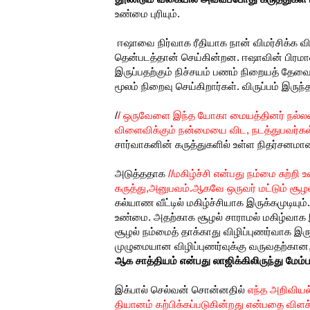
உண்மை புரியும்.
ஈஷாவை நிர்வாக ரீதியாக நான் விமர்சிக்க 
தென்படத்தான் செய்கின்றன. ஈஷாவின் பிரமாண
இருப்பதற்கும் நிச்சயம் பணம் நிறையத் தேவ
மூலம் நிறைவு செய்கிறார்கள். விருப்பம் இர
/
/ ஒருவேளை இந்த யோகா மையத்தினர் நல்லவர்க
விளைவிக்கும் நன்மையை விட, நடத்துபவர்கள்
சார்வாகனின் கருத்துகளில் உள்ள நிதர்சனமா
அடுத்ததாக
//மகிழ்ச்சி என்பது நம்மை சுற்றி
கருத்து,அனுபவம்.ஆகவே ஒருவர் மட்டும் சூழல்
கல்யாண வீட்டில் மகிழ்ச்சியாக இருக்கமுடியு
உண்மை. அதற்காக சூழல் சாராமல் மகிழ்வாக இ
சூழல் நம்மைத் தாக்காது விழிப்புணர்வாக இர
முழுமையான விழிப்புணர்வுக்கு வருவதற்கான, மன
ஆக சாத்தியம் என்பது லாஜிக்கிலிருந்து மே
இக்பால் செல்வன் சொன்னதில்
எந்த அறிவியல்
தியானம் கற்பிக்கப்படுகின்றது என்பதை விள