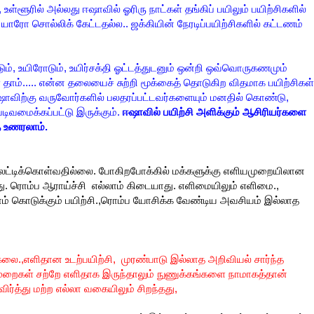
, உள்ளூரில் அல்லது ஈஷாவில் ஓரிரு நாட்கள் தங்கிப் பயிலும் பயிற்சிகளில்
ாரோ சொல்லிக் கேட்டதல்ல.. ஜக்கியின் நேரடிப்பயிற்சிகளில் கட்டணம்
ம், உயிரோடும், உயிர்சக்தி ஓட்டத்துடனும் ஒன்றி ஒவ்வொருகணமும்
ள் தாம்..... என்ன தலையைச் சுற்றி மூக்கைத் தொடுகிற விதமாக பயிற்சிகள்
ஈஷாவிற்கு வருவோர்களில் பலதரப்பட்டவர்களையும் மனதில் கொண்டு,
டிவமைக்கப்பட்டு இருக்கும்.
ஈஷாவில் பயிற்சி அளிக்கும் ஆசிரியர்களை
ை உணரலாம்.
ட்டிக்கொள்வதில்லை. போகிறபோக்கில் மக்களுக்கு எளியமுறையிலான
ு. ரொம்ப ஆராய்ச்சி எல்லாம் கிடையாது. எளிமையிலும் எளிமை.,
ம் கொடுக்கும் பயிற்சி.,ரொம்ப யோசிக்க வேண்டிய அவசியம் இல்லாத
.,எளிதான உடற்பயிற்சி, முரண்பாடு இல்லாத அறிவியல் சார்ந்த
ுறைகள் சற்றே எளிதாக இருந்தாலும் நுணுக்கங்களை நாமாகத்தான்
ர்த்து மற்ற எல்லா வகையிலும் சிறந்தது,