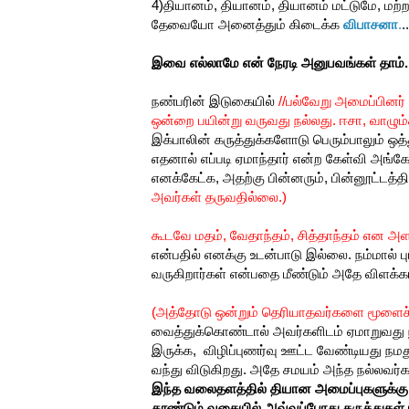
4)தியானம், தியானம், தியானம் மட்டுமே, 
தேவையோ அனைத்தும் கிடைக்க
விபாசனா
.
.
இவை எல்லாமே என் நேரடி அனுபவங்கள் தாம்.
நண்பரின் இடுகையில்
//பல்வேறு அமைப்பினர்
ஒன்றை பயின்று வருவது நல்லது. ஈசா, வாழு
இக்பாலின் கருத்துக்களோடு பெரும்பாலும் 
எதனால் எப்படி ஏமாந்தார் என்ற கேள்வி அங்கே
எனக்கேட்க, அதற்கு பின்னரும், பின்னூட்டத்
அவர்கள் தருவதில்லை.)
கூடவே மதம், வேதாந்தம், சித்தாந்தம் என அள
என்பதில் எனக்கு உடன்பாடு இல்லை. நம்மால்
வருகிறார்கள் என்பதை மீண்டும் அதே விளக்கங்
(அத்தோடு ஒன்றும் தெரியாதவர்களை மூளைச்
வைத்துக்கொண்டால் அவர்களிடம் ஏமாறுவது ந
இருக்க, விழிப்புணர்வு ஊட்ட வேண்டியது நம
வந்து விடுகிறது. அதே சமயம் அந்த நல்லவர
இந்த வலைதளத்தில் தியான அமைப்புகளுக்கு 
தூண்டும் வகையில் அவ்வப்போது கருத்துகள் ப