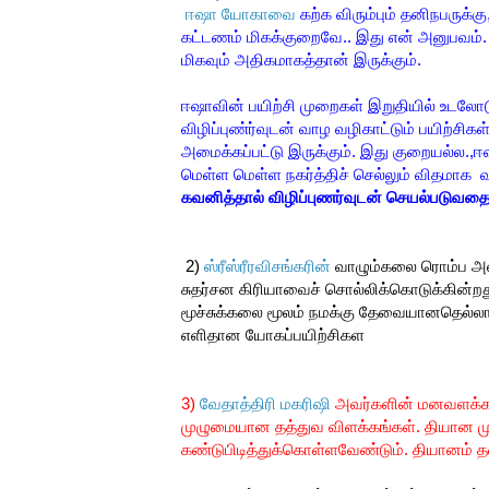
ஈஷா யோகாவை
கற்க விரும்பும் தனிநபருக்கு
கட்டணம் மிகக்குறைவே.. இது என் அனுபவம். ய
மிகவும் அதிகமாகத்தான் இருக்கும்.
ஈஷாவின் பயிற்சி முறைகள் இறுதியில் உடலோடு
விழிப்புண்ர்வுடன் வாழ வழிகாட்டும் பயிற்சிக
அமைக்கப்பட்டு இருக்கும். இது குறையல்ல.,
மெள்ள மெள்ள நகர்த்திச் செல்லும் விதமாக வ
கவனித்தால் விழிப்புணர்வுடன் செயல்படுவத
2)
ஸ்ரீஸ்ரீரவிசங்கரின்
வாழும்கலை ரொம்ப அல
சுதர்சன கிரியாவைச் சொல்லிக்கொடுக்கின்றத
மூச்சுக்கலை மூலம் நமக்கு தேவையானதெல்லா
எளிதான யோகப்பயிற்சிகள
3)
வேதாத்திரி மகரிஷி
அவர்களின் மனவளக்கலை
முழுமையான தத்துவ விளக்கங்கள். தியான ம
கண்டுபிடித்துக்கொள்ளவேண்டும். தியானம் தவி