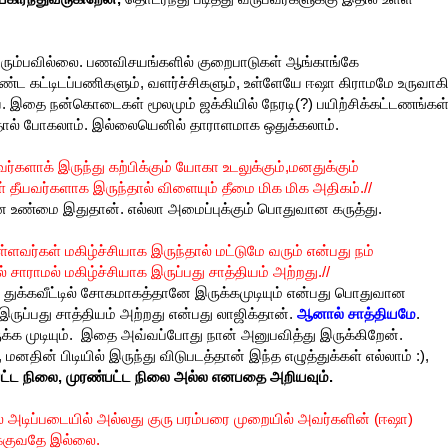
விரும்பவில்லை. பணவிசயங்களில் குறைபாடுகள் ஆங்காங்கே
்ட கட்டிடப்பணிகளும், வளர்ச்சிகளும், உள்ளேயே ஈஷா கிராமமே உருவாக
ை. இதை நன்கொடைகள் மூலமும் ஜக்கியில் நேரடி(?) பயிற்சிக்கட்டணங்கள
ுந்தால் போகலாம். இல்லையெனில் தாராளமாக ஒதுக்கலாம்.
ளாக் இருந்து கற்பிக்கும் யோகா உடலுக்கும்,மனதுக்கும்
 தீயவர்களாக இருந்தால் விளையும் தீமை மிக மிக அதிகம்.//
ன உண்மை இதுதான். எல்லா அமைப்புக்கும் பொதுவான கருத்து.
 உள்ளவர்கள் மகிழ்ச்சியாக இருந்தால் மட்டுமே வரும் என்பது நம்
 சாராமல் மகிழ்ச்சியாக இருப்பது சாத்தியம் அற்றது.//
ம். துக்கவீட்டில் சோகமாகத்தானே இருக்கமுடியும் என்பது பொதுவான
ருப்பது சாத்தியம் அற்றது என்பது லாஜிக்தான்.
ஆனால் சாத்தியமே
.
ுக்க முடியும். இதை அவ்வப்போது நான் அனுபவித்து இருக்கிறேன்.
தின் பிடியில் இருந்து விடுபடத்தான் இந்த எழுத்துக்கள் எல்லாம் :),
ம்பட்ட நிலை, முரண்பட்ட நிலை அல்ல எனபதை அறியவும்.
 அடிப்படையில் அல்லது குரு பரம்பரை முறையில் அவர்களின் (ஈஷா)
க்குவதே இல்லை.