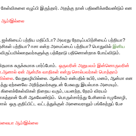
கேள்விகளை எழுப்பி இருந்தார். அதற்கு நான் பதிலளிக்கவேண்டும் என
யா ஆம்/இல்லை
க்கியைப் பற்றிய மதிப்பீடா? அவரது நேரடிப்பயிற்சியைப் பற்றியா?
ற்சிகள் பற்றியா? ஈசா என்ற அமைப்பைப் பற்றியா? பொதுவில்
இனிய
் விருப்பமில்லாதவர்களுக்கு பத்தோடு பதினொன்றாக போய்விடும்.
ிதமாக சுருக்கமாக பார்ப்போம்.
ஒருவரின் அனுபவம் இன்னொருவரின்
்.ஆனால் ஏன் ஆன்மீக வாதிகள் என்று சொல்பவர்கள் பொத்தாம்
யவில்லை
. வேறுவழியில்லை. ஆன்மீகம் என்பதில் உயிர், மனம், ஆன்மா என
ித்து ஏற்கனவே அறிந்தவர்களுடன் பேசுவது இயல்பாக அமையும்.
. கிளைக்கேள்விகள் நிறைய வரும், பயனற்ற, நேரம் விரயம்
த்தான் பேசி ஆகவேண்டும். பொருள்சார்ந்து பேசினால் ஈமுகோழி,
சினால் ஒரு குறிப்பிட்ட வட்டத்துக்குள் அனைவராலும் பங்கேற்றுப் பேச
 இல்லையா ஆம்/இல்லை