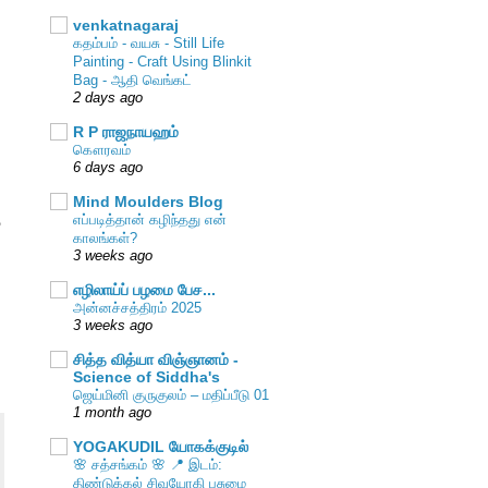
venkatnagaraj
கதம்பம் - வயசு - Still Life
Painting - Craft Using Blinkit
Bag - ஆதி வெங்கட்
2 days ago
R P ராஜநாயஹம்
கௌரவம்
6 days ago
Mind Moulders Blog
ு
எப்படித்தான் கழிந்தது என்
காலங்கள்?
3 weeks ago
எழிலாய்ப் பழமை பேச...
அன்னச்சத்திரம் 2025
3 weeks ago
சித்த வித்யா விஞ்ஞானம் -
Science of Siddha's
ஜெய்மினி குருகுலம் – மதிப்பீடு 01
1 month ago
YOGAKUDIL யோகக்குடில்
🌸 சத்சங்கம் 🌸 📍 இடம்:
திண்டுக்கல் சிவயோகி பசுமை