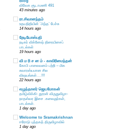
Blog
விவேக சூடாமணி 491
43 minutes ago
ரா.சிவானந்தம்
ி
உதயநிதியின் ‘அந்த’ பேச்சு
14 hours ago
்
றேடியோஸ்பதி
நடிகர் விக்னேஷ் திரையிசைப்
பாடல்கள்
19 hours ago
வி ம ரி ச ன ம் - காவிரிமைந்தன்
கோபி பாலைவனம் பற்றி – மிக
சுவாரஸ்யமான சில
விஷயங்கள்….!!!
22 hours ago
எழுத்தாளர் ஜெயமோகன்
தமிழ்விக்கி- தூரன் விருதுவிழா-
நாதஸ்வர இசை .கலைஞர்கள்,
பாடல்கள்.
1 day ago
Welcome to Sramakrishnan
ஈரோடு புத்தகத் திருவிழாவில்
1 day ago