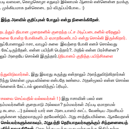
மற்றபடி வளவள, கொழகொழா எதுவும் இல்லாமல் ஆனால் என்னென்ன நமக்கு
.. முக்கியமாக நன்கொடை நம் விருப்பம்போல.. :)
இந்த அளவில் குறிப்புகள் போதும் என்று நினைக்கிறேன்
.
 நடத்தும் தியான முறைகளில் குறைந்த பட்ச அடிப்படைகளில் ஏதேனும்
ம்கலை போன்ற போலிகளிடம் ஏமாறவேண்டாம் என்று சொல்லி இருக்கிறார்.
ஒத்துப்போனாலும் ஈசா, வாழும் கலை இவற்றை போலி எனச் சொல்வது
 கேட்டிருந்தேன். என்ன பயிற்சி பெற்றார்?. அதில் என்ன பிரச்சினை?
திலும் அதையே சொல்லி இருந்தார்.
(தியானம் குறித்த பயிற்சிகளை
ந்துவிடுவார்கள்
. இது இவரது கருத்து என்றாலும் அளந்துவிடுகிறார்கள்
 புரிந்து கொள்ள முடியவில்லை என்பதே உண்மை. அதன்மூலம் என்ன சொல்ல
களைக் கேட்டால் ஓரளவிற்குப் ப்ரியும்.
சலவை செய்வதில் வல்லவர்கள் ! )
இது ஈசாவின் பலம் என
ம்மவர்களின் குறைபாடு அல்லவா? நம்மவர்கள் அப்படி ஏமாறாமல்
து கடமை. ..:) நல்லவர் யார் என அடையாளம் காட்ட வேண்டிய அவசியம்
்களுக்கான உத்தரவாதமும் தரவேண்டும். அது சாத்தியமில்லை. ஆகவேதான
செல்பவர்களுக்காகவும், அதுபற்றி தெரியாதவர்களுக்கும் சிந்தனையைத்
கிர்ந்துவருகிறேன்,
தொடர்ந்து படித்து வருபவர்களுக்கு இதில் உள்ள