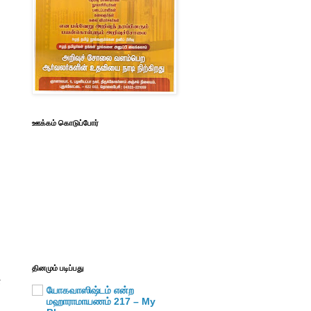
ஊக்கம் கொடுப்போர்
தினமும் படிப்பது
்
யோகவாஸிஷ்டம் என்ற
மஹாராமாயணம் 217 – My