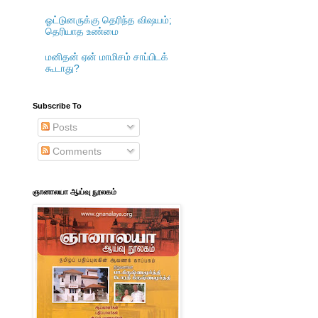
ஓட்டுனருக்கு தெரிந்த விஷயம்;
தெரியாத உண்மை
மனிதன் ஏன் மாமிசம் சாப்பிடக்
கூடாது?
Subscribe To
Posts
Comments
ஞானாலயா ஆய்வு நூலகம்