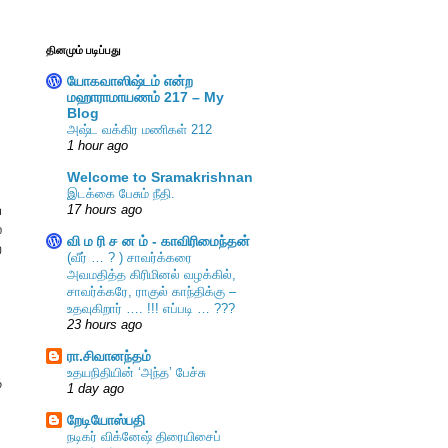
தினமும் படிப்பது
யோகவாஸிஷ்டம் என்ற
மஹாராமாயணம் 217 – My
Blog
அஷ்ட வக்கிர மணிகள் 212
1 hour ago
Welcome to Sramakrishnan
இடக்கை பேசும் நீதி.
்
17 hours ago
ல
வி ம ரி ச ன ம் - காவிரிமைந்தன்
ற
(வீர் … ? ) சாவர்க்கரை
அவமதித்த கிரிமினல் வழக்கில்,
சாவர்க்கரே, ராகுல் காந்திக்கு –
உதவுகிறார் …. !!! எப்படி … ???
23 hours ago
ரா.சிவானந்தம்
உதயநிதியின் ‘அந்த’ பேச்சு
ு
1 day ago
றேடியோஸ்பதி
நடிகர் விக்னேஷ் திரையிசைப்