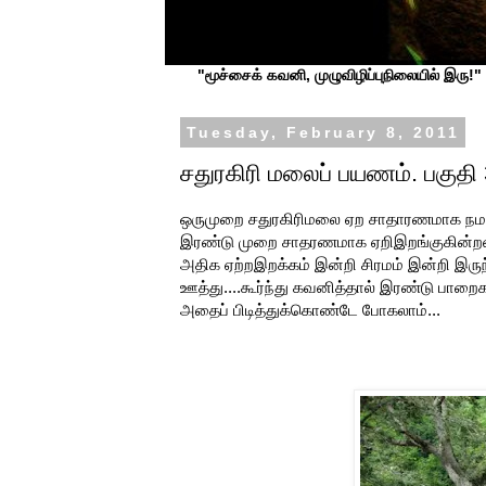
"மூச்சைக் கவனி, முழுவிழிப்புநிலையில் இரு!" ப
Tuesday, February 8, 2011
சதுரகிரி மலைப் பயணம். பகுதி 
ஒருமுறை சதுரகிரிமலை ஏற சாதாரணமாக நமக்
இரண்டு முறை சாதரணமாக ஏறிஇறங்குகின்றனர்
அதிக ஏற்றஇறக்கம் இன்றி சிரமம் இன்றி இருந
ஊத்து....கூர்ந்து கவனித்தால் இரண்டு பாற
அதைப் பிடித்துக்கொண்டே போகலாம்...