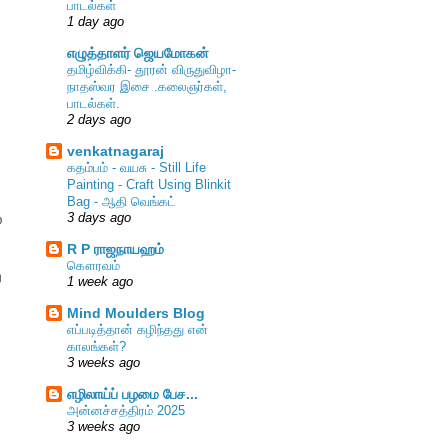
பாடல்கள்
1 day ago
எழுத்தாளர் ஜெயமோகன்
தமிழ்விக்கி- தூரன் விருதுவிழா-
நாதஸ்வர இசை .கலைஞர்கள்,
பாடல்கள்.
2 days ago
venkatnagaraj
கதம்பம் - வயசு - Still Life
Painting - Craft Using Blinkit
Bag - ஆதி வெங்கட்
ல
3 days ago
R P ராஜநாயஹம்
கௌரவம்
ு
1 week ago
Mind Moulders Blog
எப்படித்தான் கழிந்தது என்
காலங்கள்?
3 weeks ago
எழிலாய்ப் பழமை பேச...
அன்னச்சத்திரம் 2025
3 weeks ago