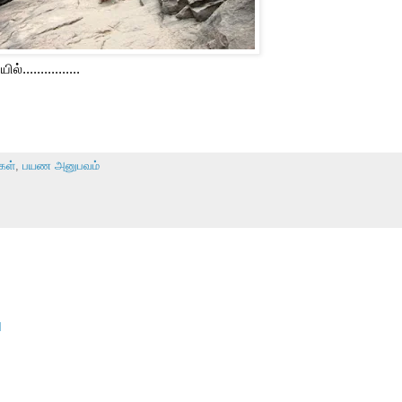
...............
்கள்
,
பயண அனுபவம்
M