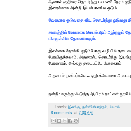
ஆனால் குதிரை தொடர்ந்து பலமணி நேரம் ஓடு
இரைக்காக அன்றி இயல்பாகவே ஓடும்.
வேகமாக ஓடுவதை விட தொடர்ந்து ஓடுவது மி
சமயத்தில் வேகமாக செயல்படும் ஆற்றலும் தே
மிகமுக்கிய தேவையாகும்.
இலக்கை நோக்கி ஓடும்போது,வழியில் தடைகள் 
போயிருக்கலாம். அதனால்.. தொடர்ந்து இயங்க
போகலாம். அல்லது தடைபட்டே போகலாம்.
அதனால் நண்பர்களே... குறிக்கோளை அடையும
நன்றி: கருத்து:அடுத்த ஆயிரம் நாட்கள் நூலில்
Labels:
இலக்கு
,
தள்ளிப்போடுதல்
,
வேகம்
8 comments:
at
7:00 AM