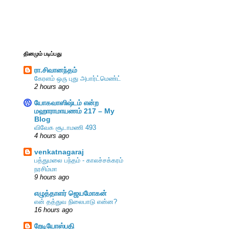
தினமும் படிப்பது
ரா.சிவானந்தம்
கேரளம் ஒரு புது அபார்ட்மெண்ட்
2 hours ago
யோகவாஸிஷ்டம் என்ற
மஹாராமாயணம் 217 – My
Blog
விவேக சூடாமணி 493
4 hours ago
venkatnagaraj
பத்துமலை பந்தம் - காலச்சக்கரம்
நரசிம்மா
9 hours ago
எழுத்தாளர் ஜெயமோகன்
என் தத்துவ நிலைபாடு என்ன?
16 hours ago
றேடியோஸ்பதி