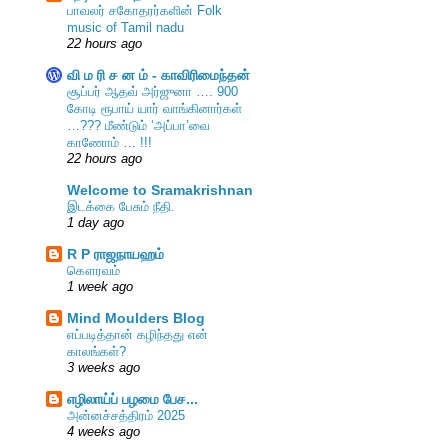
பாவலர் சகோதரர்களின் Folk
music of Tamil nadu
22 hours ago
வி ம ரி ச ன ம் - காவிரிமைந்தன்
சூப்பர் ஆதவ் அர்ஜுனா …. 900
கோடி ரூபாய் யார் வாங்கினார்கள்
…??? மீண்டும் ‘அப்பா’வை
காணோம் … !!!
22 hours ago
Welcome to Sramakrishnan
இடக்கை பேசும் நீதி.
1 day ago
R P ராஜநாயஹம்
கௌரவம்
1 week ago
Mind Moulders Blog
எப்படித்தான் கழிந்தது என்
காலங்கள்?
3 weeks ago
எழிலாய்ப் பழமை பேச...
அன்னச்சத்திரம் 2025
4 weeks ago