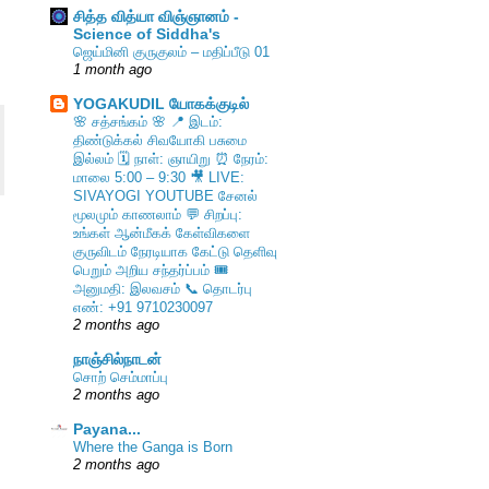
சித்த வித்யா விஞ்ஞானம் -
Science of Siddha's
ஜெய்மினி குருகுலம் – மதிப்பீடு 01
1 month ago
YOGAKUDIL யோகக்குடில்
🌸 சத்சங்கம் 🌸 📍 இடம்:
திண்டுக்கல் சிவயோகி பசுமை
இல்லம் 🗓️ நாள்: ஞாயிறு ⏰ நேரம்:
மாலை 5:00 – 9:30 🎥 LIVE:
SIVAYOGI YOUTUBE சேனல்
மூலமும் காணலாம் 💬 சிறப்பு:
உங்கள் ஆன்மீகக் கேள்விகளை
குருவிடம் நேரடியாக கேட்டு தெளிவு
பெறும் அறிய சந்தர்ப்பம் 🎟️
அனுமதி: இலவசம் 📞 தொடர்பு
எண்: +91 9710230097
2 months ago
நாஞ்சில்நாடன்
சொற் செம்மாப்பு
2 months ago
Payana...
Where the Ganga is Born
2 months ago