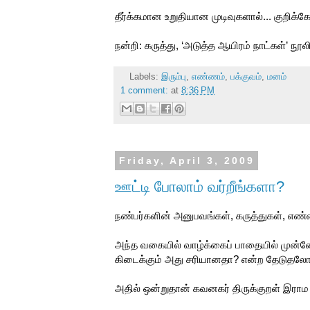
தீர்க்கமான உறுதியான முடிவுகளால்... குறி
நன்றி: கருத்து, ‘அடுத்த ஆயிரம் நாட்கள்’ நூலில
Labels:
இரும்பு
,
எண்ணம்
,
பக்குவம்
,
மனம்
1 comment:
at
8:36 PM
Friday, April 3, 2009
ஊட்டி போலாம் வர்றீங்களா?
நண்பர்களின் அனுபவங்கள், கருத்துகள், எண
அந்த வகையில் வாழ்க்கைப் பாதையில் முன்
கிடைக்கும் அது சரியானதா? என்ற தேடுதலோ
அதில் ஒன்றுதான் கவனகர் திருக்குறள் இராம க