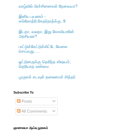
வாழ்வில் பிரச்சினைகள் தேவையா?
இனிய பயணம் -
கங்கோத்ரி,கேதர்நாத்க்கு..9
இடதா, வலதா, இது கோவியாரின்
அரசியலா?
பாட்டுக்கேட்டுக்கிட்டே வேலை
செய்வது.....
ஓட்டுனருக்கு தெரிந்த விஷயம்;
தெரியாத உண்மை
முருகக் கடவுள் தலைமைச் சித்தர்
Subscribe To
Posts
All Comments
ஞானாலயா ஆய்வு நூலகம்