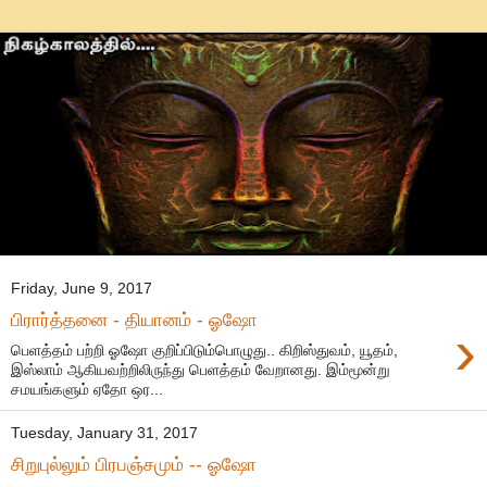
Friday, June 9, 2017
பிரார்த்தனை - தியானம் - ஓஷோ
›
பெளத்தம் பற்றி ஓஷோ குறிப்பிடும்பொழுது.. கிறிஸ்துவம், யூதம்,
இஸ்லாம் ஆகியவற்றிலிருந்து பெளத்தம் வேறானது. இம்மூன்று
சமயங்களும் ஏதோ ஒர...
Tuesday, January 31, 2017
சிறுபுல்லும் பிரபஞ்சமும் -- ஓஷோ