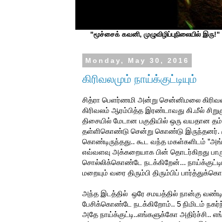
"மூச்சைக் கவனி, முழுவிழிப்புநிலையில் இரு!" ப
Monday, May 30, 2016
கிரிவலமும் நாய்க்குட்டியும்
சித்ரா பெளர்ணமி அன்று சென்னிமலை கிரிவலம் 
கிரிவலம் ஆரம்பித்த இரண்டாவது கி.மீல் சிற
திசையில் மேடான பகுதியில் ஒரு வயதான தம்பத
தள்ளிகொண்டு சென்று கொண்டு இருந்தனர். குட
கொண்டிருந்தது.. கூட வந்த மகள்களிடம் ”அங்க
எவ்வளவு அக்கறையாக பின் தொடர்கிறது பாருங்க
சொல்லிக்கொண்டே நடக்கிறேன்... நாய்க்குட்டிய
மறையும் வரை திரும்பி திரும்பிப் பார்த்துக்
அந்த இடத்தில் ஒரே சமயத்தில் நான்கு வண்ட
பேசிக்கொண்டே நடக்கிறோம்.. 5 நிமிடம் நகர்ந்
அதே நாய்க்குட்டி..எங்களுக்கோ அதிர்ச்சி.. 