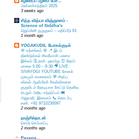
எழிலாய்ப் பழமை பேச...
அன்னச்சத்திரம் 2025
3 weeks ago
சித்த வித்யா விஞ்ஞானம் -
Science of Siddha's
ஜெய்மினி குருகுலம் – மதிப்பீடு 01
1 month ago
YOGAKUDIL யோகக்குடில்
🌸 சத்சங்கம் 🌸 📍 இடம்:
திண்டுக்கல் சிவயோகி பசுமை
இல்லம் 🗓️ நாள்: ஞாயிறு ⏰ நேரம்:
மாலை 5:00 – 9:30 🎥 LIVE:
SIVAYOGI YOUTUBE சேனல்
மூலமும் காணலாம் 💬 சிறப்பு:
உங்கள் ஆன்மீகக் கேள்விகளை
குருவிடம் நேரடியாக கேட்டு தெளிவு
பெறும் அறிய சந்தர்ப்பம் 🎟️
அனுமதி: இலவசம் 📞 தொடர்பு
எண்: +91 9710230097
2 months ago
நாஞ்சில்நாடன்
சொற் செம்மாப்பு
2 months ago
Payana...