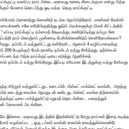
ாய்க்குட்டி வளர்ப்பு நாய் அல்ல.. ஏதாவது உணவு கிடைக்குமா என்று அந்த
்கும் மேலாக தொடர்ந்து ஓடி வந்த தெரு நாய்க்குட்டி.
து மார்போடு அணைத்து கொண்டு நடக்க ஆரம்பித்தோம் மகள்கள் கேள்வி
யைக்கண்டாலே எகிறிக்குதித்து ஓடும் அவர்களுக்கு மிகக் கிட்டத்தில்
 எப்படி நாய்க்குட்டி நம்மைத் தேடிவந்து, கண்டுபிடித்து நம்முடனே
தைப்பற்றி நாம் கொஞ்சம் முன்னாடி பேசிக்கொண்டும் சென்றோமல்லவா?
றது.. நம்மிடம் வந்துவிட்டது என்றேன்... ஆனால் 4 வழிப்பாதைக்கு
 200 பேருக்கும் மேல் தாண்டி நம்மிடம் வந்து சேர்ந்தது. தற்செயல்
ப்படைந்த அந்த நாய்க்குட்டியை எடுத்து ஆதரிக்கத்
ம்மிடம் வந்து சேர்கிறது..இப்படி சரியான இடத்துக்கு வந்து சேர்வது
்த சிற்றூர் வந்துவிட்டது.. கடையில் பிஸ்கட் பாக்கெட் வாங்கி, அதற்கு
 உடைத்து வைக்க ஆவலுடன் உண்டது. பிஸ்கட் வாங்க நிற்கையில்
்தக்குட்டியை பார்த்துவிட்டு உறுமத் தொடங்கின.. மறைத்தும்
தபின் அவைகள் அடங்கின.
 விடவே இல்லை.. ஏதாவது இடத்தில் இறக்கிவிட்டு வேறு நாய்கள் இதை கடித்த
நீர்மோர் வழங்கப்பட ., ஒரு டம்ளர் வாங்கி கையில் வைத்துக்கொண்டே
ி ஓரிரு வீடுகள் அமைந்திருந்த இடத்தை அடைந்தபோது, நாய்க்குட்டியை