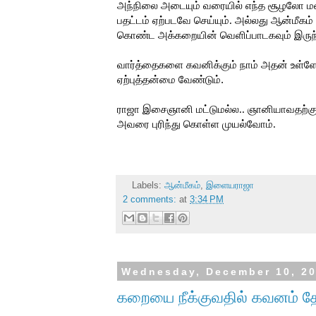
அந்நிலை அடையும் வரையில் எந்த சூழலோ மன
பதட்டம் ஏற்படவே செய்யும்.
அல்லது ஆன்மீகம் 
கொண்ட அக்கறையின் வெளிப்பாடகவும் இருந்த
வார்த்தைகளை கவனிக்கும் நாம் அதன் உள்ளே ப
ஏற்புத்தன்மை வேண்டும்.
ராஜா இசைஞானி மட்டுமல்ல.. ஞானியாவதற்கு
அவரை புரிந்து கொள்ள முயல்வோம்.
Labels:
ஆன்மீகம்
,
இளையராஜா
2 comments:
at
3:34 PM
Wednesday, December 10, 2
கறையை நீக்குவதில் கவனம் 