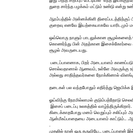
இது அந்த சிறப்புப் பேட்டியில் ’எந்த இயக்கு
துறை சார்ந்த பழக்கம் மட்டும் உண்டு என்று 
ஆரம்பத்தில் அன்னக்கிளி திரைப்படத்திற்குப்
குறைவு எனவே இயற்கையாகவே யாரிடமும் ம
ஒவ்வொரு நாளும் பாடலுக்கான சூழல்களைத் த
கொணர்ந்து பின் அதற்கான இசைக்கோர்வை அளி
சூழல் அவருடையது.
படைப்பாளனாக, பிறர் அடையாளம் காணப்படும
சொல்வதானால் ஆணவம், உள்ளே அவருக்கு உந்து 
அல்லது சாதித்தவர்களை நோக்கினால் விளங்க
தடைகள் பல வந்தபோதும் எதிர்த்து ஜெயிக்
ஓய்விற்கு நேரமில்லாமல் குடும்பத்தோடு செல
இசைப் படைப்பு உலகத்தில் வாழ்ந்திருக்கிறார்
கிடைக்காதபோது மனம் வெறுப்பும் சலிப்பும் அ
ஆன்மீகப்பாதையை அடையாளம் காட்டும்.. .ஆ
.
முதலில் நான் ஒரு கருவியே.. படைப்பாளன்