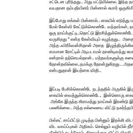
சட்டென புரிந்தது.. அது மட்டுமில்லை. இந்த ந
வயதான தம்பதியினர் பின்னால் சுமார் ஒருகிமீக
இப்போது எங்கள் பின்னால்.. கையில் எடுத்
மேல் கேள்வி கேட்டுக்கொண்டே வந்தார்கள், நா
ஒரு நாய்க்குட்டி..தொட்டு இரசித்துக்கொண்டே “
வருகிறது “ என்ற கேள்வியும் எழுந்தது.. அ
அந்த ஃபிரீக்வன்சிதான் அதை இழுத்திருக்கின்
சமமான ரோட்டில் அடிபடாமல் தாண்டிவந்து சுமார்
என்றால் தற்செயல்தான்.. மற்றவர்களுக்கு களை
தோன்றவில்லை..நமக்கு தோன்றுகிறது…அதனால் ந
என்பதுதான் இயற்கை விதி..
இப்படி பேசிக்கொண்டே நடந்ததில் அருகில் இருந
கையில் வைத்துக்கொண்டே, இன்னொரு கையில்
அங்கே இருந்த கிராமத்து நாய்கள் இரண்டு இந
பலனில்லை.. அந்த எல்லையை விட்டு நகர்ந்
பிஸ்கட் சாப்பிட்டு முடித்த பின்னும் இறக்கி
விட வாய்ப்புகள் அதிகம். செல்லும் வழியில் 
மீண்டும் நடந்தோம். கிராமத்தை விட்டு விலக