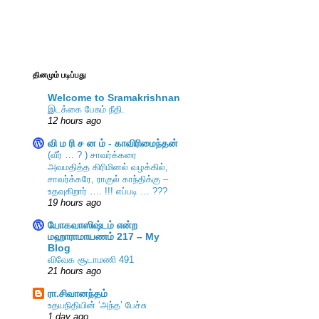
தினமும் படிப்பது
Welcome to Sramakrishnan
இடக்கை பேசும் நீதி.
12 hours ago
வி ம ரி ச ன ம் - காவிரிமைந்தன்
(வீர் … ? ) சாவர்க்கரை
அவமதித்த கிரிமினல் வழக்கில்,
சாவர்க்கரே, ராகுல் காந்திக்கு –
உதவுகிறார் …. !!! எப்படி … ???
19 hours ago
யோகவாஸிஷ்டம் என்ற
மஹாராமாயணம் 217 – My
Blog
விவேக சூடாமணி 491
21 hours ago
ரா.சிவானந்தம்
உதயநிதியின் ‘அந்த’ பேச்சு
1 day ago