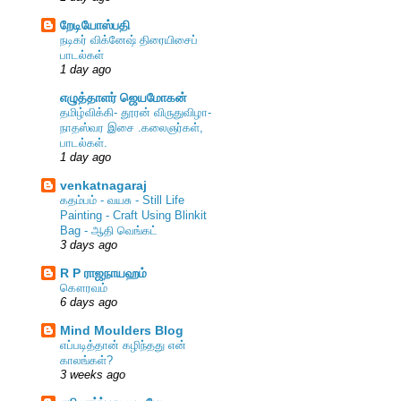
றேடியோஸ்பதி
நடிகர் விக்னேஷ் திரையிசைப்
பாடல்கள்
1 day ago
எழுத்தாளர் ஜெயமோகன்
தமிழ்விக்கி- தூரன் விருதுவிழா-
நாதஸ்வர இசை .கலைஞர்கள்,
பாடல்கள்.
ி
1 day ago
venkatnagaraj
கதம்பம் - வயசு - Still Life
Painting - Craft Using Blinkit
Bag - ஆதி வெங்கட்
3 days ago
R P ராஜநாயஹம்
கௌரவம்
6 days ago
Mind Moulders Blog
எப்படித்தான் கழிந்தது என்
காலங்கள்?
3 weeks ago