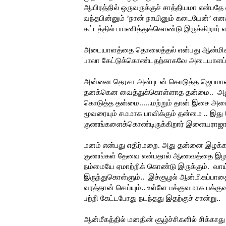
ஆயிரத்தில் ஒருவருக்குச் சாத்தியமா என்
வந்தபின்னும் ’நான் நாயினும் கடையேன்’ எ
கட்டத்தில் பயணித்துக்கொண்டு இருக்கிறார்
அடையாளத்தை தொலைத்தல் என்பது ஆன்மிகத்
பாலா கேட்டுக்கொண்டதற்காகவே அடையாளப்படுத
அன்னை தெரசா அன்புடன் கொடுத்த ஜெபமாலை 
தனக்கென வைத்துக்கொள்ளாத தன்மை.. அது
கொடுத்த தன்மை......மற்றும் தான் இசை அ
மூவரையும் சமமாக பாவிக்கும் தன்மை .. இ
குணங்களைக்கொண்டிருக்கிறார் இளையராஜா
மனம் என்பது எதிர்மறை. அது தன்னை இழக்கச
குணங்கள் தேவை என்பதால் ஆணவத்தை இழக்க
நம்மையே ஏமாற்றிக் கொண்டு இருக்கும்.
வாய
இருந்துகொள்ளும்.. இச்சூழல் ஆன்மிகப்பாத
வரத்தான் செய்யும்.. உள்ளே பக்குவமாக பக்
பற்றி கேட்டபோது நடந்தது இதற்குச் சான்று..
ஆன்மீகத்தில் மனதின் சூழ்ச்சிகளில் சிக்காத