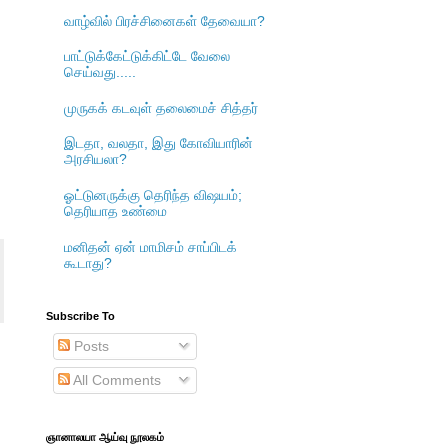
வாழ்வில் பிரச்சினைகள் தேவையா?
பாட்டுக்கேட்டுக்கிட்டே வேலை
செய்வது.....
முருகக் கடவுள் தலைமைச் சித்தர்
இடதா, வலதா, இது கோவியாரின்
அரசியலா?
ஓட்டுனருக்கு தெரிந்த விஷயம்;
தெரியாத உண்மை
மனிதன் ஏன் மாமிசம் சாப்பிடக்
கூடாது?
Subscribe To
Posts
All Comments
ஞானாலயா ஆய்வு நூலகம்