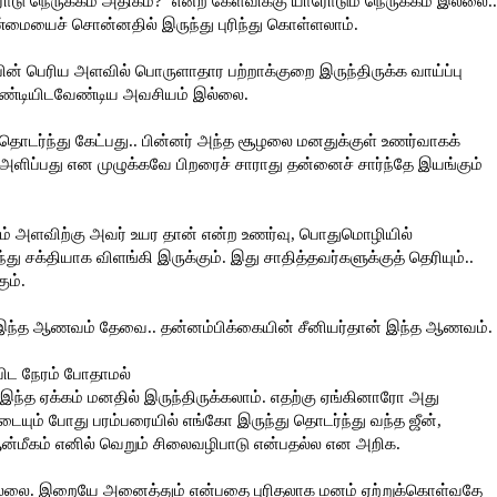
நரோடு நெருக்கம் அதிகம்?’ என்ற கேள்விக்கு யாரோடும் நெருக்கம் இல்லை..
உண்மையைச் சொன்னதில் இருந்து புரிந்து கொள்ளலாம்.
 பின் பெரிய அளவில் பொருளாதார பற்றாக்குறை இருந்திருக்க வாய்ப்பு
ண்டியிடவேண்டிய அவசியம் இல்லை.
ொடர்ந்து கேட்பது.. பின்னர் அந்த சூழலை மனதுக்குள் உணர்வாகக்
ப்பது என முழுக்கவே பிறரைச் சாராது தன்னைச் சார்ந்தே இயங்கும்
் அளவிற்கு அவர் உயர தான் என்ற உணர்வு, பொதுமொழியில்
சக்தியாக விளங்கி இருக்கும். இது சாதித்தவர்களுக்குத் தெரியும்..
ும்.
க இந்த ஆணவம் தேவை.. தன்னம்பிக்கையின் சீனியர்தான் இந்த ஆணவம்.
விட நேரம் போதாமல்
. இந்த ஏக்கம் மனதில் இருந்திருக்கலாம். எதற்கு ஏங்கினாரோ அது
டையும் போது பரம்பரையில் எங்கோ இருந்து தொடர்ந்து வந்த ஜீன்,
ன்மீகம் எனில் வெறும் சிலைவழிபாடு என்பதல்ல என அறிக.
 இல்லை. இறையே அனைத்தும் என்பதை புரிதலாக மனம் ஏற்றுக்கொள்வதே