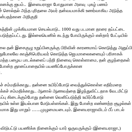
பதே எனக்கு ஐயம்.. இளையராஜா போதுமான அளவு புகழ் பணம்
னச் சொல்தல் அந்த புரிதலை அவர் தன்வயமாக்கி உணர்வாகிய அடுத்த
 என்பதற்கான அறிகுறி
தின் முக்கியமான செயல்பாடு.. 1000 வது படமான தாரை தப்பட்டை
்தப்பட்டது. இல்லையெனில் கடந்து போயிருக்கும் என்றார் பேட்டியில்
தன் இசைகுழு உறுப்பினருக்கு பிரிவின் காரணமாய் கொடுத்து அனுப்ப
போலவே காஞ்சிபெரியவர் கொடுத்த ஜெபமாலைகளையும் பரிசாகக்
மைத்த பழைய பாடல்களைப் பற்றி நினைவு கொள்ளாமை, தன் குழந்தைகள்
து போன்ற ஞானப்பாதையில் பயணிப்போருக்கான
.
் சம்மதிக்காது.. தன்னை உயிர்ப்போடு வைத்துக்கொள்ள எதிர்மறை
ச் சம்மதிக்காது.. ஆனால் ஆணவத்தை இழந்துவிட்டதாக வேடமிட்டு
்ப்பு கிடைக்கும்போது தன்னை வெளிப்படுத்தி உயிர்ப்போடு
ையில் உள்ள இயல்பான மேடுபள்ளங்கள். இது போன்ற எண்ணற்ற சூழல்கள்
குவமாக இது மாறும் ……முழுமையடையும். இளையராஜாவிடம் பீப் பாடல்
ு விடுபட்டு பயணிக்க நினைக்கும் யார் ஒருவருக்கும் (இளையராஜா,)