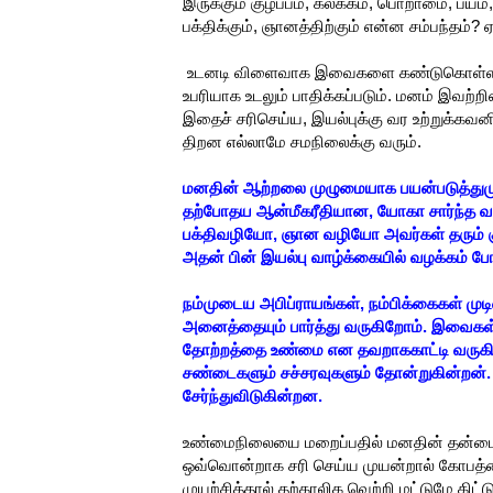
இருக்கும் குழப்பம், கலக்கம், பொறாமை, ப
பக்திக்கும், ஞானத்திற்கும் என்ன சம்பந்தம்?
உடனடி விளைவாக இவைகளை கண்டுகொள்ளாமல
உபரியாக உடலும் பாதிக்கப்படும். மனம் இவற்றி
இதைச் சரிசெய்ய, இயல்புக்கு வர உற்றுக்கவனி
திறன எல்லாமே சமநிலைக்கு வரும்.
மனதின் ஆற்றலை முழுமையாக பயன்படுத்து
தற்போதய ஆன்மீகரீதியான, யோகா சார்ந்த வ
பக்திவழியோ, ஞான வழியோ அவர்கள் தரும் கு
அதன் பின் இயல்பு வாழ்க்கையில் வழக்கம் போ
நம்முடைய அபிப்ராயங்கள், நம்பிக்கைகள் ம
அனைத்தையும் பார்த்து வருகிறோம். இவைகள
தோற்றத்தை உண்மை என தவறாககாட்டி வருக
சண்டைகளும் சச்சரவுகளும் தோன்றுகின்றன். 
சேர்ந்துவிடுகின்றன.
உண்மைநிலையை மறைப்பதில் மனதின் தன்மைகள
ஒவ்வொன்றாக சரி செய்ய முயன்றால் கோபத்தை 
முயற்சித்தால் தற்காலிக வெற்றி மட்டுமே க