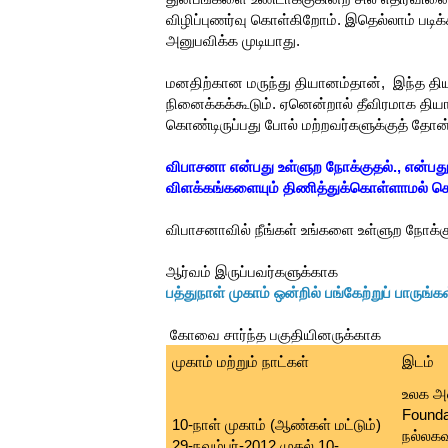
விழிப்புணர்வு கொள்கிறோம். இதெல்லாம் படி
அனுபவிக்க முடியாது.
மனதிற்கான மருந்து தியானம்தான், இந்த தியா
நினைக்கக்கூடும். ஏனென்றால் தீவிரமாக திய
கொண்டிருப்பது போல் மற்றவர்களுக்குத் தோன்
விபாசனா என்பது உள்ளுற நோக்குதல்., என்பது
விளக்கங்களையும் திணித்துக்கொள்ளாமல் செ
விபாசனாவில் நீங்கள் உங்களை உள்ளுற நோக்கு
ஆர்வம் இருப்பவர்களுக்காக
பத்துநாள் முகாம் ஒன்றில் பங்கேற்றுப் பாருங்க
கோவை சார்ந்த பகுதியினருக்காக
முகாம் மற்றும் நாட்கள்
இடம்
உலக அம
Founda
10-நாள் முகாம் (ஆண்கள் மட்டும்)
நல்லகவ
29-நவம்பர்-2012 முதல் 10-