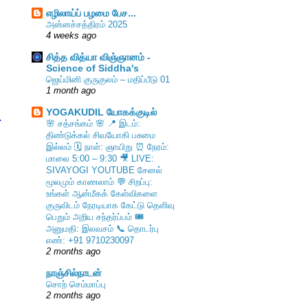
எழிலாய்ப் பழமை பேச...
அன்னச்சத்திரம் 2025
4 weeks ago
சித்த வித்யா விஞ்ஞானம் -
Science of Siddha's
ஜெய்மினி குருகுலம் – மதிப்பீடு 01
1 month ago
YOGAKUDIL யோகக்குடில்
.
🌸 சத்சங்கம் 🌸 📍 இடம்:
திண்டுக்கல் சிவயோகி பசுமை
இல்லம் 🗓️ நாள்: ஞாயிறு ⏰ நேரம்:
மாலை 5:00 – 9:30 🎥 LIVE:
SIVAYOGI YOUTUBE சேனல்
மூலமும் காணலாம் 💬 சிறப்பு:
உங்கள் ஆன்மீகக் கேள்விகளை
குருவிடம் நேரடியாக கேட்டு தெளிவு
பெறும் அறிய சந்தர்ப்பம் 🎟️
அனுமதி: இலவசம் 📞 தொடர்பு
எண்: +91 9710230097
2 months ago
நாஞ்சில்நாடன்
சொற் செம்மாப்பு
2 months ago