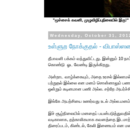
"மூச்சைக் கவனி, முழுவிழிப்புநிலையில் இரு!" ப
Wednesday, October 31, 201
உள்ளுற நோக்குதல் - விபாஸ்ஸ
தீபாவளி பக்கம் வந்துவிட்டது. இன்னும் 10 ந
கொண்டு ஓட வேண்டி இருக்கிறது.
அன்றாட வாழ்க்கையும், அதை உரசல் இல்லாமல
பற்றுதல் இல்லை என மனம் சொன்னாலும் பணத்த
ஒன்றும் கடினமான பணி அல்ல. சற்றே அயர்ச்
இங்கே அயற்சியை உணர்வது உடல் அல்ல.மனம்
இச் சூழ்நிலையில் மனதைப் பயன்படுத்துவதில் 
வடிகாலாக, தற்காலிகமாக கவனத்தை இடமாற்றம் ச
திரைப்படம், கிண்டல், கேலி இணையம் என மனத