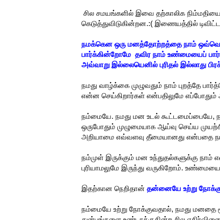
சில சமயங்களில் இவை தற்காலிக நிம்மதியைக்
கெடுத்துவிடுகின்றன.:( இணையத்தில் டிவிட்டர
நமக்கென ஒரு மனத்தோற்றத்தை நாம் ஒவ்வொரு
பார்க்கின்றோமே தவிர நாம் உண்மையைப் பார்ப
அவ்வாறு இல்லையெனில் புரிதல் இல்லாது பி
நமது வாழ்க்கை முழுவதும் நாம் புறத்தே பார்த
என்ன செய்கிறார்கள் என்பதிலுமே எப்போதும்
நம்மையே. நமது மன உடல் கூட்டமைப்பையே
ஒருபோதும் முழுமையாக ஆய்வு செய்ய முயற்ச
அறியாமை எவ்வளவு தீமையானது என்பதை நாம
நம்முள் இருக்கும் மன உந்துதல்களுக்கு நாம
புரியாமலுமே இருந்து வருகிறோம். உண்மையை
இதற்கான நெறிதான்
தன்னையே உற்று நோக்க
நம்மையே உற்று நோக்குவதால், நமது மனதை ம
துன்பங்களை உண்டாக்குகின்ற சில எதிர்வின