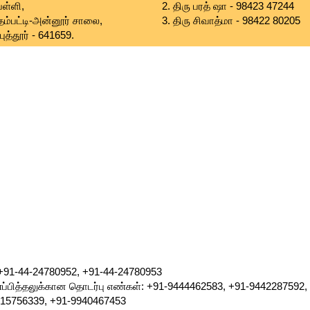
பள்ளி,
2. திரு பரத் ஷா - 98423 47244
தம்பட்டி-அன்னூர் சாலை,
3. திரு சிவாத்மா - 98422 80205
ுத்தூர் - 641659.
91-44-24780952, +91-44-24780953
ப்பித்தலுக்கான தொடர்பு எண்கள்: +91-9444462583, +91-9442287592,
015756339, +91-9940467453