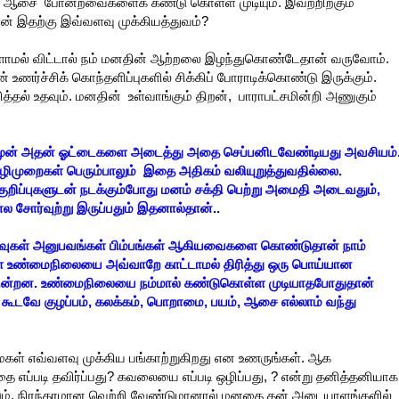
யம், ஆசை போன்றவைகளைக் கண்டு கொள்ள முடியும். இவற்றிற்கும்
 ஏன் இதற்கு இவ்வளவு முக்கியத்துவம்?
் விட்டால் நம் மனதின் ஆற்றலை இழந்துகொண்டேதான் வருவோம்.
ன் உணர்ச்சிக் கொந்தளிப்புகளில் சிக்கிப் போராடிக்கொண்டு இருக்கும்.
த்தல் உதவும். மனதின் உள்வாங்கும் திறன், பாராபட்சமின்றி அணுகும்
முன் அதன் ஓட்டைகளை அடைத்து அதை செப்பனிடவேண்டியது அவசியம்
ழிமுறைகள் பெரும்பாலும் இதை அதிகம் வலியுறுத்துவதில்லை.
றிப்புகளுடன் நடக்கும்போது மனம் சக்தி பெற்று அமைதி அடைவதும்,
ல சோர்வுற்று இருப்பதும் இதனால்தான்..
ுடிவுகள் அனுபவங்கள் பிம்பங்கள் ஆகியவைகளை கொண்டுதான் நாம்
் உண்மைநிலையை அவ்வாறே காட்டாமல் திரித்து ஒரு பொய்யான
ின்றன. உண்மைநிலையை நம்மால் கண்டுகொள்ள முடியாதபோதுதான்
கூடவே குழப்பம், கலக்கம், பொறாமை, பயம், ஆசை எல்லாம் வந்து
் எவ்வளவு முக்கிய பங்காற்றுகிறது என உணருங்கள். ஆக
எப்படி தவிர்ப்பது? கவலையை எப்படி ஒழிப்பது, ? என்று தனித்தனியாக
ிட்டும். நிரந்தரமான வெற்றி வேண்டுமானால் மனதை தன் அடையாளங்களில்