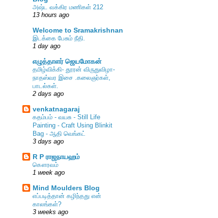
அஷ்ட வக்கிர மணிகள் 212
13 hours ago
Welcome to Sramakrishnan
இடக்கை பேசும் நீதி.
1 day ago
எழுத்தாளர் ஜெயமோகன்
தமிழ்விக்கி- தூரன் விருதுவிழா-
நாதஸ்வர இசை .கலைஞர்கள்,
பாடல்கள்.
2 days ago
venkatnagaraj
கதம்பம் - வயசு - Still Life
Painting - Craft Using Blinkit
Bag - ஆதி வெங்கட்
3 days ago
R P ராஜநாயஹம்
கௌரவம்
1 week ago
Mind Moulders Blog
எப்படித்தான் கழிந்தது என்
காலங்கள்?
3 weeks ago