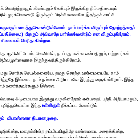
 கொடுத்தாலும் கிண்டலும் கேலியும் இருக்கிற நிம்மதியையும்
ில் ஓடிக்கொண்டு இருக்கும் பிரச்சினைகளே இதற்குச் சாட்சி.
வரும் வைத்துகொண்டுள்ளோம். நாம் பார்க்க விரும்பும் தோற்றத்தைப்
்பதில்லை.:) பிறரும் அவ்வாறே பார்க்கவேண்டும் என விரும்புகிறோம்.
ரச்சினைகள் பெரிதாகின்றன
.
்தே பழகிவிட்டோம். வெளியில், நடப்பது என்ன என்பதிலும், மற்றவர்கள்
 ஆர்வமுள்ளவராக இருந்துவந்திருக்கிறோம்.
, நமது சொந்த செயல்களையே, நமது சொந்த உண்மையையே நாம்
ித்ததே இல்லை. நாம் நம்மை அறியாமலே இருந்து வருகின்றோம். இந்த
் உணர்ந்தவர்களும் இல்லை.
் எவ்வளவு அடிமையாக இருந்து வருகின்றோம் என்பதைப் பற்றி அறியாமலும்,
 புரிந்துகொள்ள இந்த
உள்ளிருள்
நீக்கப்பட வேண்டும்.
ும் விபாஸ்ஸனா தியானமுறை.
ூடுகின்ற, மறைக்கின்ற நம்மிடமிருந்தே உண்மையை மறைக்கின்ற,
ைகளையும், தவறான எண்ணங்களையும் பற்றியும்
முதன்முதலாக