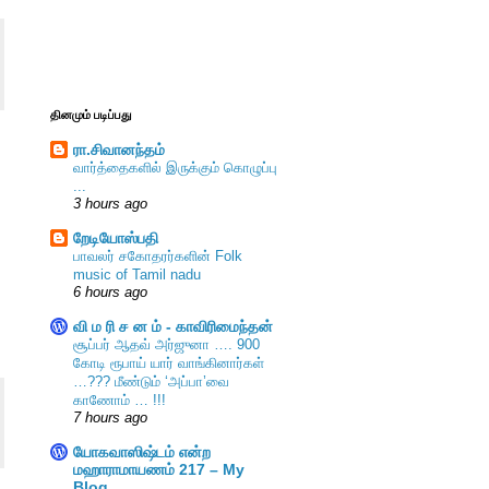
தினமும் படிப்பது
ரா.சிவானந்தம்
வார்த்தைகளில் இருக்கும் கொழுப்பு
...
3 hours ago
றேடியோஸ்பதி
பாவலர் சகோதரர்களின் Folk
music of Tamil nadu
6 hours ago
வி ம ரி ச ன ம் - காவிரிமைந்தன்
சூப்பர் ஆதவ் அர்ஜுனா …. 900
கோடி ரூபாய் யார் வாங்கினார்கள்
…??? மீண்டும் ‘அப்பா’வை
காணோம் … !!!
7 hours ago
யோகவாஸிஷ்டம் என்ற
மஹாராமாயணம் 217 – My
Blog