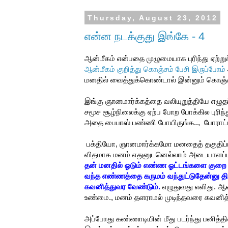
Thursday, August 23, 2012
என்ன நடக்குது இங்கே - 4
ஆன்மீகம் என்பதை முழுமையாக புரிந்து ஏற்
ஆன்மீகம் குறித்து கொஞ்சம் பேசி இருப்போம்
மனதில் வைத்துக்கொண்டால் இன்னும் கொஞ்சம்
இங்கு ஞானமார்க்கத்தை வலியுறுத்தியே எழுதப
சமூச சூழ்நிலைக்கு ஏற்ப போற போக்கில புரிந
அதை பைபாஸ் பண்ணி போயிருங்க.., போராட்டம
பக்தியோ, ஞானமார்க்கமோ மனதைத் தகுதிப்பட
விதமாக மனம் எதுனுடனெல்லாம் அடையாளப்படு
தன் மனதில் ஓடும் எண்ண ஓட்டங்களை குறை கூறா
வந்த எண்ணத்தை கருமம் வந்துட்டுதேன்னு தி
கவனித்துவர வேண்டும்.
எழுதுவது எளிது. ஆ
உண்மை., மனம் தளராமல் முடிந்தவரை கவனித்
அப்போது கண்ணாடியின் மீது படர்ந்து பனித்