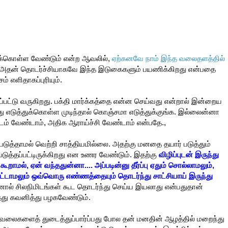
றுக்கொள்ள வேண்டும் என்ற ஆவலில்,
ஏற்கனவே நாம் இந்த வலைதளத்தில்
அதன் தொடர்ச்சியாகவே இந்த இடுகைகளும் பயணிக்கிறது என்பதை
 எளிதாகப்புரியும்.
்பட்டு வருகிறது. பக்தி மார்க்கத்தை என்ன செய்வது என்றால் இன்றைய
்து எடுத்துக்கொள்ள முடிந்தால் கொஞ்சமா எடுத்துக்குங்க. இல்லைன்னா
் வேண்டாம், அதிக ஆராய்ச்சி வேண்டாம் என்பதே.,
ுத்தாமல் வெற்றி சாத்தியமில்லை. அதற்கு மனதை தயார் படுத்தும்
த்தப்பட்டிருக்கிறது என உணர வேண்டும். இதற்கு
விழிப்புடன் இருந்து
மல், ஏன் வந்ததுன்னா.... அப்படின்னு தீர்ப்பு ஏதும் சொல்லாமலும்,
ட்டாமலும் ஒவ்வொரு எண்ணத்தையும் தொடர்ந்து சாட்சியாய் இருந்து
னால் சிலநிமிடங்கள் கூட தொடர்ந்து செய்ய இயலாது என்பதுதான்
து கவனித்து பழகவேண்டும்.
திவலைகளைத் துடைத்துப்பார்ப்பது போல தன் மனதின் ஆழத்தில் மறைந்து