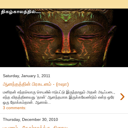
Saturday, January 1, 2011
ஆனந்தத்தின் பிரகடனம் - (ஈஷா)
›
மனிதன் எந்தவொரு செயலில் ஈடுபட்டு இருந்தாலும் அதன் அடிப்படை,
எந்த விதத்திலாவது ‘தான்’ ஆனந்தமாக இருக்கவேண்டும் என்ற ஒரே
ஒரு நோக்கம்தான். ஆனால்...
3 comments:
Thursday, December 30, 2010
பயணம் - கேதர்நாத்க்கு. நிறைவு