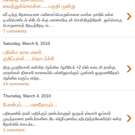
வைத்துக்கொள்ள.....பகுதி மூன்று
›
வீட்டிற்கு தேவையான மளிகைப்பொருள்களை வாங்க நகரில் உள்ள
டிபார்மெண்டல் ஸ்டோர்-க்கு மனைவியுடன் சென்றிருந்தேன். ஒவ்வொரு
பொருளாகத் தேடித்தேடி எட...
7 comments:
Saturday, March 6, 2010
பதின்ம கால மனக்
குறிப்புகள்.....தொடர்ச்சி
›
திரு.முருகேசன் என்கிற ஆங்கில ஆசிரியர் +2 வில் கடைசி நான்கு
மாதங்கள் தினசரி காலையில் பள்ளிதுவங்கும் முன்னர் ஒருமணிநேரம்
ஆங்கில வகுப்பு எடுத...
14 comments:
Thursday, March 4, 2010
பேரன்பும்..... மனநோயும்...
›
பதிவுலகில் நான் மதிக்கும் நண்பர்களுள் ஒருவர் ஸ்வாமி ஓம்கார்
முடிந்தவரை நண்பர்களிடையே விழிப்புணர்வு ஏற்படுத்தவேண்டும் என்ற
நோக்கில் செயல்ப...
1 comment: