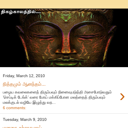
Friday, March 12, 2010
நித்தமும் ஆனந்தம்...
›
பழைய கவலைகளைத் திரும்பவும் நினைவுபடுத்தி அசைபோடுவதும்
’செப்டிக் டேங்க்’ வரை போய் மக்கிப்போன மலத்தைத் திரும்பவும்
மலக்குடல் வழியே இழுத்து வந...
6 comments:
Tuesday, March 9, 2010
மனதை உற்சாகமாய்