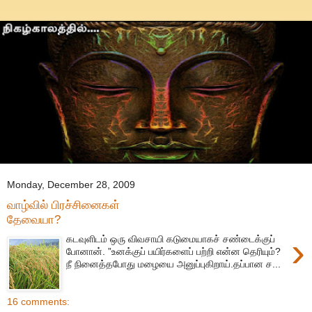
Monday, December 28, 2009
வாழ்வில் பிரச்சினைகள்
தேவையா?
›
கடவுளிடம் ஒரு விவசாயி கடுமையாகச் சண்டைக்குப்
போனான். ”உனக்குப் பயிர்களைப் பற்றி என்ன தெரியும்?
நீ நினைத்தபோது மழையை அனுப்புகிறாய்.தப்பான ச...
16 comments: