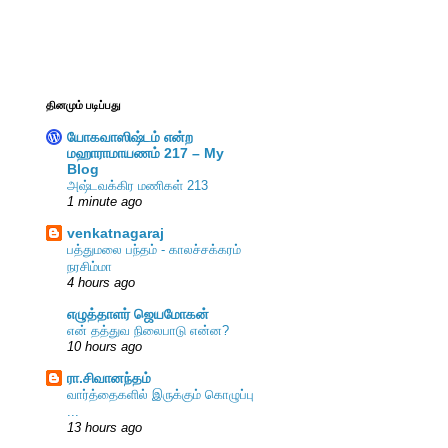
தினமும் படிப்பது
யோகவாஸிஷ்டம் என்ற
மஹாராமாயணம் 217 – My
Blog
அஷ்டவக்கிர மணிகள் 213
1 minute ago
venkatnagaraj
பத்துமலை பந்தம் - காலச்சக்கரம்
நரசிம்மா
4 hours ago
எழுத்தாளர் ஜெயமோகன்
என் தத்துவ நிலைபாடு என்ன?
10 hours ago
ரா.சிவானந்தம்
வார்த்தைகளில் இருக்கும் கொழுப்பு
...
13 hours ago