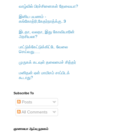
வாழ்வில் பிரச்சினைகள் தேவையா?
இனிய பயணம் -
கங்கோத்ரி,கேதர்நாத்க்கு..9
இடதா, வலதா, இது கோவியாரின்
அரசியலா?
பாட்டுக்கேட்டுக்கிட்டே வேலை
செய்வது.....
முருகக் கடவுள் தலைமைச் சித்தர்
மனிதன் ஏன் மாமிசம் சாப்பிடக்
கூடாது?
Subscribe To
Posts
All Comments
ஞானாலயா ஆய்வு நூலகம்