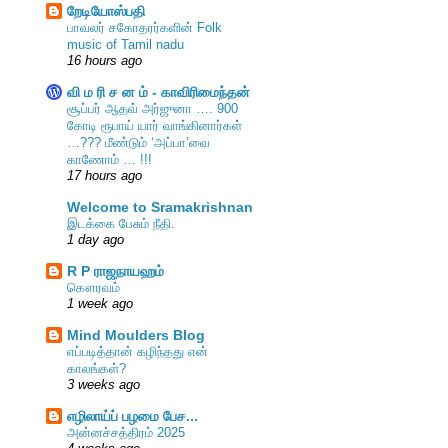
றேடியோஸ்பதி
பாவலர் சகோதரர்களின் Folk
music of Tamil nadu
16 hours ago
வி ம ரி ச ன ம் - காவிரிமைந்தன்
சூப்பர் ஆதவ் அர்ஜுனா …. 900
கோடி ரூபாய் யார் வாங்கினார்கள்
…??? மீண்டும் ‘அப்பா’வை
காணோம் … !!!
17 hours ago
Welcome to Sramakrishnan
இடக்கை பேசும் நீதி.
1 day ago
R P ராஜநாயஹம்
கௌரவம்
1 week ago
Mind Moulders Blog
எப்படித்தான் கழிந்தது என்
காலங்கள்?
3 weeks ago
எழிலாய்ப் பழமை பேச...
அன்னச்சத்திரம் 2025