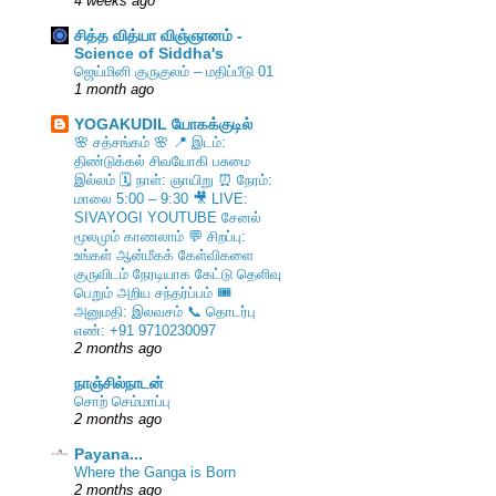
4 weeks ago
சித்த வித்யா விஞ்ஞானம் -
Science of Siddha's
ஜெய்மினி குருகுலம் – மதிப்பீடு 01
1 month ago
YOGAKUDIL யோகக்குடில்
🌸 சத்சங்கம் 🌸 📍 இடம்:
திண்டுக்கல் சிவயோகி பசுமை
இல்லம் 🗓️ நாள்: ஞாயிறு ⏰ நேரம்:
மாலை 5:00 – 9:30 🎥 LIVE:
SIVAYOGI YOUTUBE சேனல்
மூலமும் காணலாம் 💬 சிறப்பு:
உங்கள் ஆன்மீகக் கேள்விகளை
குருவிடம் நேரடியாக கேட்டு தெளிவு
பெறும் அறிய சந்தர்ப்பம் 🎟️
அனுமதி: இலவசம் 📞 தொடர்பு
எண்: +91 9710230097
2 months ago
நாஞ்சில்நாடன்
சொற் செம்மாப்பு
2 months ago
Payana...
Where the Ganga is Born
2 months ago