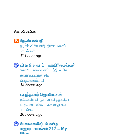
தினமும் படிப்பது
றேடியோஸ்பதி
நடிகர் விக்னேஷ் திரையிசைப்
பாடல்கள்
11 hours ago
வி ம ரி ச ன ம் - காவிரிமைந்தன்
கோபி பாலைவனம் பற்றி – மிக
சுவாரஸ்யமான சில
விஷயங்கள்….!!!
14 hours ago
எழுத்தாளர் ஜெயமோகன்
தமிழ்விக்கி- தூரன் விருதுவிழா-
நாதஸ்வர இசை .கலைஞர்கள்,
பாடல்கள்.
16 hours ago
யோகவாஸிஷ்டம் என்ற
மஹாராமாயணம் 217 – My
Blog