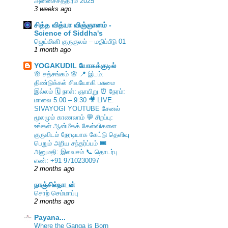
அன்னச்சத்திரம் 2025
3 weeks ago
சித்த வித்யா விஞ்ஞானம் -
Science of Siddha's
ஜெய்மினி குருகுலம் – மதிப்பீடு 01
1 month ago
YOGAKUDIL யோகக்குடில்
🌸 சத்சங்கம் 🌸 📍 இடம்:
திண்டுக்கல் சிவயோகி பசுமை
இல்லம் 🗓️ நாள்: ஞாயிறு ⏰ நேரம்:
மாலை 5:00 – 9:30 🎥 LIVE:
SIVAYOGI YOUTUBE சேனல்
மூலமும் காணலாம் 💬 சிறப்பு:
உங்கள் ஆன்மீகக் கேள்விகளை
குருவிடம் நேரடியாக கேட்டு தெளிவு
பெறும் அறிய சந்தர்ப்பம் 🎟️
அனுமதி: இலவசம் 📞 தொடர்பு
எண்: +91 9710230097
2 months ago
நாஞ்சில்நாடன்
சொற் செம்மாப்பு
2 months ago
Payana...
Where the Ganga is Born