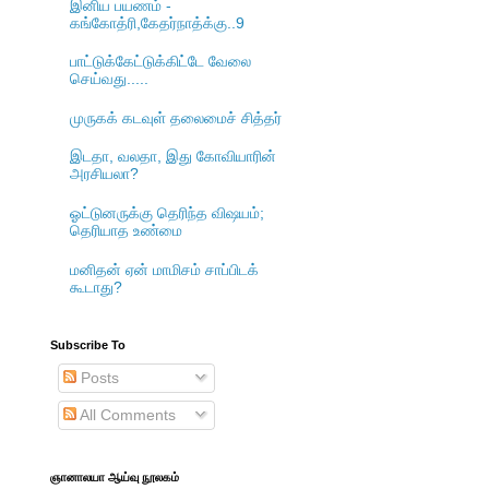
இனிய பயணம் -
கங்கோத்ரி,கேதர்நாத்க்கு..9
பாட்டுக்கேட்டுக்கிட்டே வேலை
செய்வது.....
முருகக் கடவுள் தலைமைச் சித்தர்
இடதா, வலதா, இது கோவியாரின்
அரசியலா?
ஓட்டுனருக்கு தெரிந்த விஷயம்;
தெரியாத உண்மை
மனிதன் ஏன் மாமிசம் சாப்பிடக்
கூடாது?
Subscribe To
Posts
All Comments
ஞானாலயா ஆய்வு நூலகம்