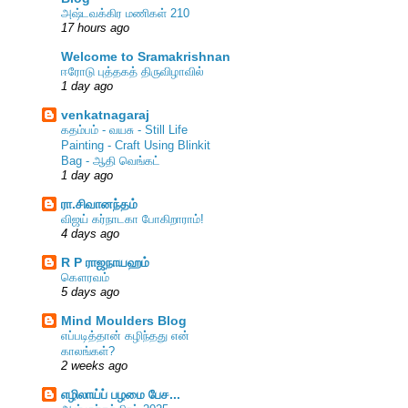
அஷ்டவக்கிர மணிகள் 210
17 hours ago
Welcome to Sramakrishnan
ஈரோடு புத்தகத் திருவிழாவில்
1 day ago
venkatnagaraj
கதம்பம் - வயசு - Still Life
Painting - Craft Using Blinkit
Bag - ஆதி வெங்கட்
1 day ago
ரா.சிவானந்தம்
விஜய் கர்நாடகா போகிறாராம்!
4 days ago
R P ராஜநாயஹம்
கௌரவம்
5 days ago
Mind Moulders Blog
எப்படித்தான் கழிந்தது என்
காலங்கள்?
2 weeks ago
எழிலாய்ப் பழமை பேச...